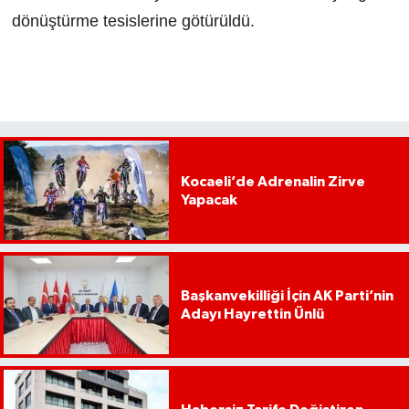
dönüştürme tesislerine götürüldü.
Kocaeli’de Adrenalin Zirve
Yapacak
Başkanvekilliği İçin AK Parti’nin
Adayı Hayrettin Ünlü