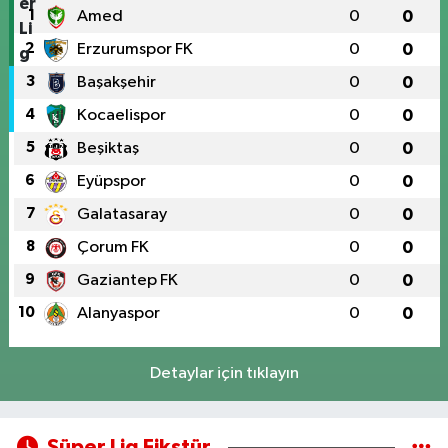
1
Amed
0
0
2
Erzurumspor FK
0
0
3
Başakşehir
0
0
4
Kocaelispor
0
0
5
Beşiktaş
0
0
6
Eyüpspor
0
0
7
Galatasaray
0
0
8
Çorum FK
0
0
9
Gaziantep FK
0
0
10
Alanyaspor
0
0
Detaylar için tıklayın
Süper Lig Fikstür