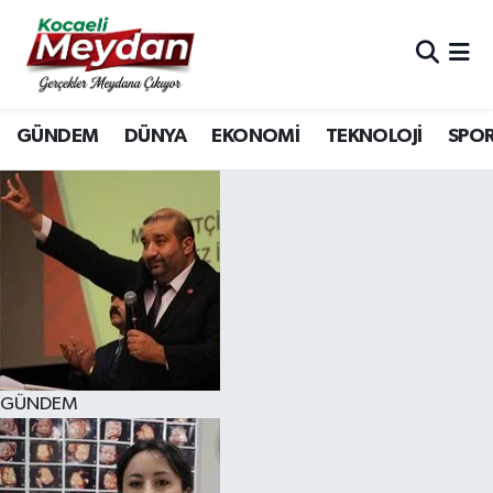
Nöbetçi Eczaneler
GÜNDEM
DÜNYA
EKONOMİ
TEKNOLOJİ
SPO
Hava Durumu
Trafik Durumu
Süper Lig Puan Durumu ve Fikstür
Tüm Manşetler
Son Dakika Haberleri
GÜNDEM
Haber Arşivi