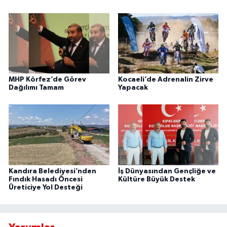
MHP Körfez’de Görev
Kocaeli’de Adrenalin Zirve
Dağılımı Tamam
Yapacak
Kandıra Belediyesi’nden
İş Dünyasından Gençliğe ve
Fındık Hasadı Öncesi
Kültüre Büyük Destek
Üreticiye Yol Desteği