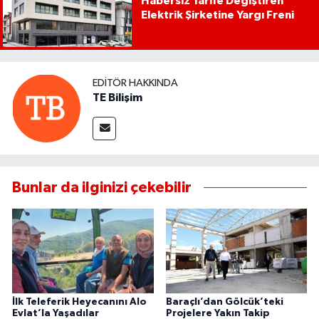
Habersiz Tarife Değiştiren
Elektrik Şirketine Yargı Freni
EDITÖR HAKKINDA
TE Bilişim
Bunlar da ilginizi çekebilir
İlk Teleferik Heyecanını Alo
Baraçlı’dan Gölcük’teki
Evlat’la Yaşadılar
Projelere Yakın Takip