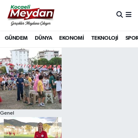
Nöbetçi Eczaneler
GÜNDEM
DÜNYA
EKONOMİ
TEKNOLOJİ
SPO
Hava Durumu
Trafik Durumu
Süper Lig Puan Durumu ve Fikstür
Tüm Manşetler
Son Dakika Haberleri
Genel
Haber Arşivi