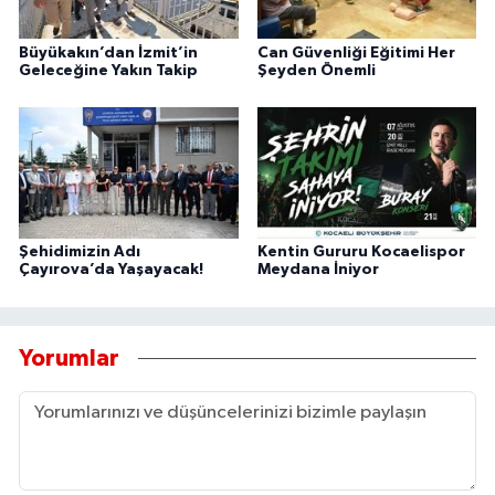
Büyükakın’dan İzmit’in
Can Güvenliği Eğitimi Her
Geleceğine Yakın Takip
Şeyden Önemli
Şehidimizin Adı
Kentin Gururu Kocaelispor
Çayırova’da Yaşayacak!
Meydana İniyor
Yorumlar