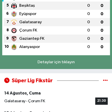
5
Beşiktaş
0
0
6
Eyüpspor
0
0
7
Galatasaray
0
0
8
Çorum FK
0
0
9
Gaziantep FK
0
0
10
Alanyaspor
0
0
Detaylar için tıklayın
Süper Lig Fikstür
14 Ağustos, Cuma
Galatasaray - Çorum FK
21:30