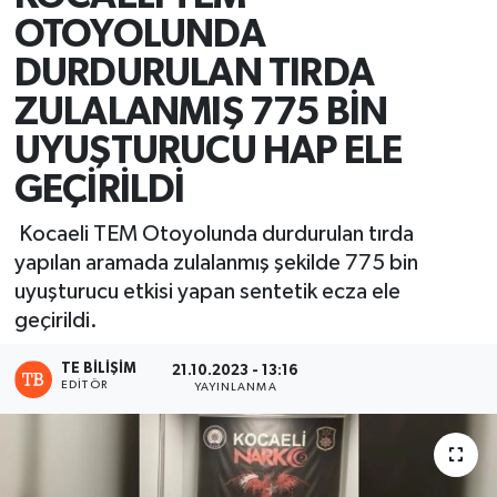
OTOYOLUNDA
DURDURULAN TIRDA
ZULALANMIŞ 775 BİN
UYUŞTURUCU HAP ELE
GEÇİRİLDİ
Kocaeli TEM Otoyolunda durdurulan tırda
yapılan aramada zulalanmış şekilde 775 bin
uyuşturucu etkisi yapan sentetik ecza ele
geçirildi.
TE BILIŞIM
21.10.2023 - 13:16
EDITÖR
YAYINLANMA