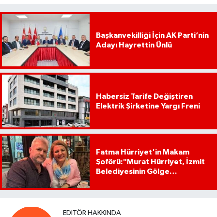
Başkanvekilliği İçin AK Parti’nin
Adayı Hayrettin Ünlü
Habersiz Tarife Değiştiren
Elektrik Şirketine Yargı Freni
Fatma Hürriyet'in Makam
Şoförü:"Murat Hürriyet, İzmit
Belediyesinin Gölge
Başkanıdır"
EDITÖR HAKKINDA