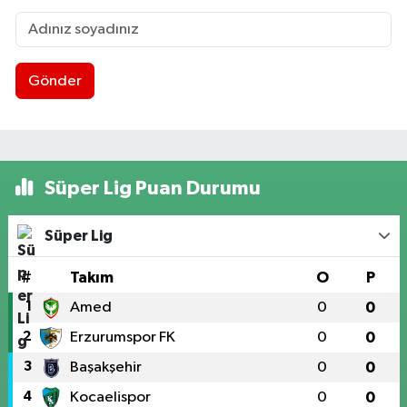
Gönder
Süper Lig Puan Durumu
Süper Lig
#
Takım
O
P
1
Amed
0
0
2
Erzurumspor FK
0
0
3
Başakşehir
0
0
4
Kocaelispor
0
0