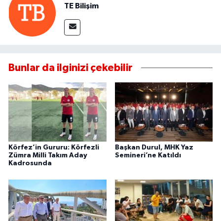
TE Bilişim
Bunlar da ilginizi çekebilir
Körfez’in Gururu: Körfezli
Başkan Durul, MHK Yaz
Zümra Milli Takım Aday
Semineri’ne Katıldı
Kadrosunda