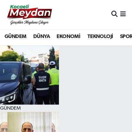
Nöbetçi Eczaneler
GÜNDEM
DÜNYA
EKONOMİ
TEKNOLOJİ
SPO
Hava Durumu
Trafik Durumu
Süper Lig Puan Durumu ve Fikstür
Tüm Manşetler
Son Dakika Haberleri
GÜNDEM
Haber Arşivi