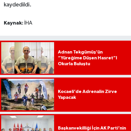
kaydedildi.
Kaynak:
İHA
Adnan Tekgümüş’ün
“Yüreğime Düşen Hasret”I
Okurla Buluştu
Kocaeli’de Adrenalin Zirve
Yapacak
Başkanvekilliği İçin AK Parti’nin