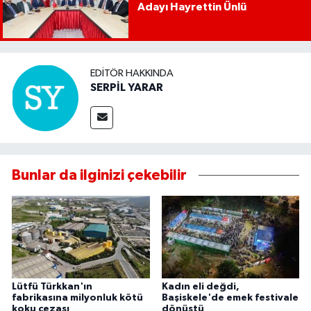
Adayı Hayrettin Ünlü
EDITÖR HAKKINDA
SERPİL YARAR
Bunlar da ilginizi çekebilir
Lütfü Türkkan'ın
Kadın eli değdi,
fabrikasına milyonluk kötü
Başiskele'de emek festivale
koku cezası
dönüştü