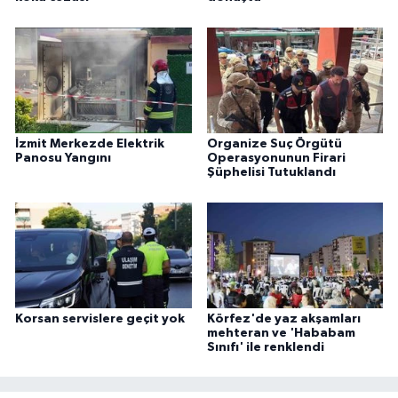
İzmit Merkezde Elektrik
Organize Suç Örgütü
Panosu Yangını
Operasyonunun Firari
Şüphelisi Tutuklandı
Korsan servislere geçit yok
Körfez'de yaz akşamları
mehteran ve 'Hababam
Sınıfı' ile renklendi