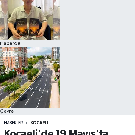
Haberde
Çevre
HABERLER
KOCAELI
Kocaeli'de 19 Mayıs'ta