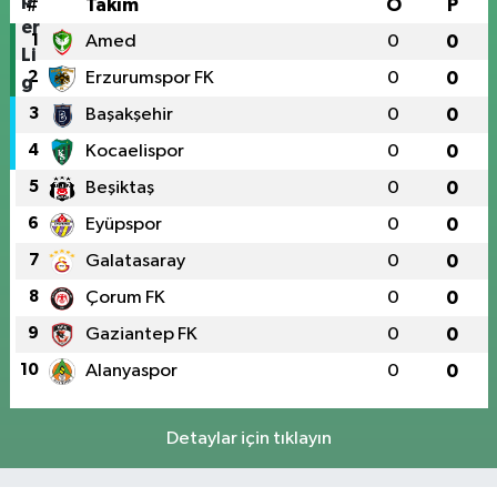
#
Takım
O
P
1
Amed
0
0
2
Erzurumspor FK
0
0
3
Başakşehir
0
0
4
Kocaelispor
0
0
5
Beşiktaş
0
0
6
Eyüpspor
0
0
7
Galatasaray
0
0
8
Çorum FK
0
0
9
Gaziantep FK
0
0
10
Alanyaspor
0
0
Detaylar için tıklayın