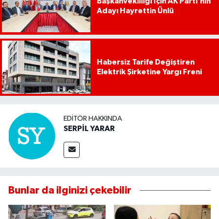
Başkanvekilliği İçin AK Parti’nin
Adayı Hayrettin Ünlü
Habersiz Tarife Değiştiren
Elektrik Şirketine Yargı Freni
EDITÖR HAKKINDA
SERPİL YARAR
Bunlar da ilginizi çekebilir