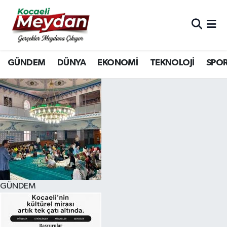
Nöbetçi Eczaneler
GÜNDEM
DÜNYA
EKONOMİ
TEKNOLOJİ
SPO
Hava Durumu
Trafik Durumu
Süper Lig Puan Durumu ve Fikstür
Tüm Manşetler
Son Dakika Haberleri
GÜNDEM
Haber Arşivi