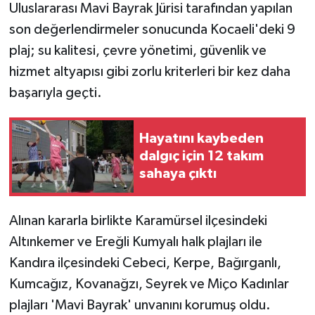
Uluslararası Mavi Bayrak Jürisi tarafından yapılan
son değerlendirmeler sonucunda Kocaeli'deki 9
plaj; su kalitesi, çevre yönetimi, güvenlik ve
hizmet altyapısı gibi zorlu kriterleri bir kez daha
başarıyla geçti.
Hayatını kaybeden
dalgıç için 12 takım
sahaya çıktı
Alınan kararla birlikte Karamürsel ilçesindeki
Altınkemer ve Ereğli Kumyalı halk plajları ile
Kandıra ilçesindeki Cebeci, Kerpe, Bağırganlı,
Kumcağız, Kovanağzı, Seyrek ve Miço Kadınlar
plajları 'Mavi Bayrak' unvanını korumuş oldu.