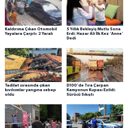
Kaldırıma Çıkan Otomobil
5 Yıllık Bekleyiş Mutlu Sona
Yayalara Çarptı: 2 Yaralı
Erdi: Hazar Ali İlk Kez 'Anne'
Dedi
Tadilat sırasında çıkan
D100'de Tıra Çarpan
kıvılcımlar yangına sebep
Kamyonun Kupası Ezildi:
oldu
Sürücü Sıkıştı