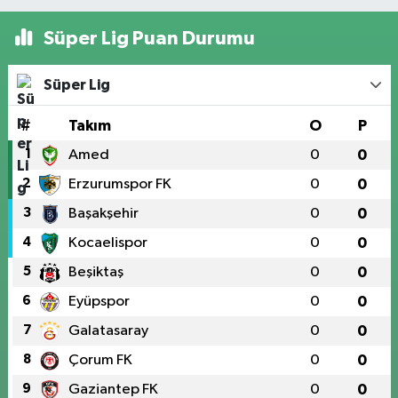
Süper Lig Puan Durumu
Süper Lig
#
Takım
O
P
1
Amed
0
0
2
Erzurumspor FK
0
0
3
Başakşehir
0
0
4
Kocaelispor
0
0
5
Beşiktaş
0
0
6
Eyüpspor
0
0
7
Galatasaray
0
0
8
Çorum FK
0
0
9
Gaziantep FK
0
0