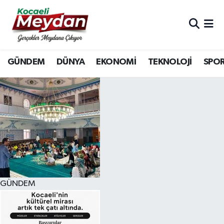
Nöbetçi Eczaneler
GÜNDEM
DÜNYA
EKONOMİ
TEKNOLOJİ
SPO
Hava Durumu
Trafik Durumu
Süper Lig Puan Durumu ve Fikstür
Tüm Manşetler
Son Dakika Haberleri
GÜNDEM
Haber Arşivi