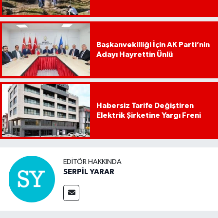
Başkanvekilliği İçin AK Parti’nin
Adayı Hayrettin Ünlü
Habersiz Tarife Değiştiren
Elektrik Şirketine Yargı Freni
EDITÖR HAKKINDA
SERPİL YARAR