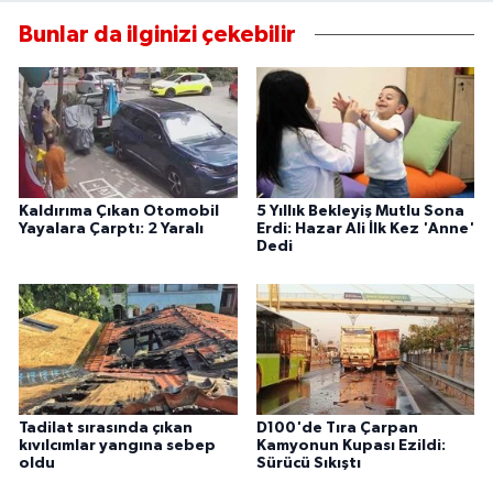
Bunlar da ilginizi çekebilir
Kaldırıma Çıkan Otomobil
5 Yıllık Bekleyiş Mutlu Sona
Yayalara Çarptı: 2 Yaralı
Erdi: Hazar Ali İlk Kez 'Anne'
Dedi
Tadilat sırasında çıkan
D100'de Tıra Çarpan
kıvılcımlar yangına sebep
Kamyonun Kupası Ezildi:
oldu
Sürücü Sıkıştı