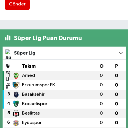
Gönder
Süper Lig Puan Durumu
Süper Lig
#
Takım
O
P
1
Amed
0
0
2
Erzurumspor FK
0
0
3
Başakşehir
0
0
4
Kocaelispor
0
0
5
Beşiktaş
0
0
6
Eyüpspor
0
0