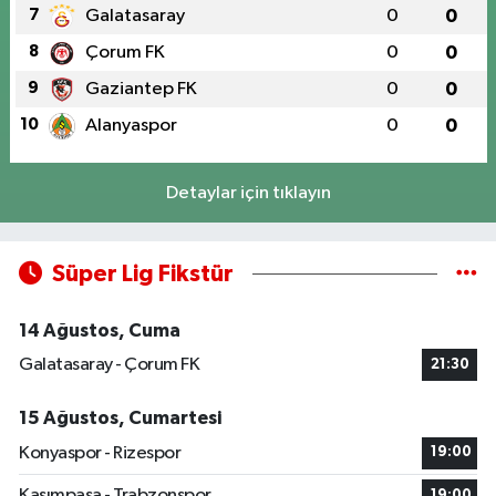
7
Galatasaray
0
0
8
Çorum FK
0
0
9
Gaziantep FK
0
0
10
Alanyaspor
0
0
Detaylar için tıklayın
Süper Lig Fikstür
14 Ağustos, Cuma
Galatasaray - Çorum FK
21:30
15 Ağustos, Cumartesi
Konyaspor - Rizespor
19:00
Kasımpaşa - Trabzonspor
19:00