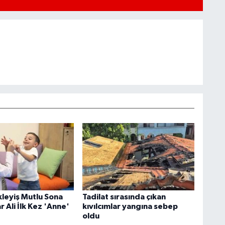
ekleyiş Mutlu Sona
Tadilat sırasında çıkan
r Ali İlk Kez 'Anne'
kıvılcımlar yangına sebep
oldu