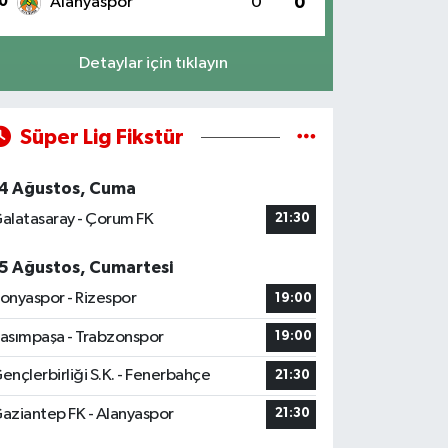
0
Alanyaspor
0
0
Detaylar için tıklayın
Süper Lig Fikstür
4 Ağustos, Cuma
alatasaray - Çorum FK
21:30
5 Ağustos, Cumartesi
onyaspor - Rizespor
19:00
asımpaşa - Trabzonspor
19:00
ençlerbirliği S.K. - Fenerbahçe
21:30
aziantep FK - Alanyaspor
21:30