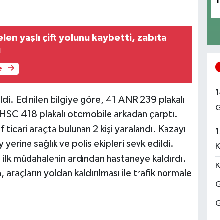
1
len yaşlı çift yolunu kaybetti, zabıta
u
e
1
i. Edinilen bilgiye göre, 41 ANR 239 plakalı
G
 HSC 418 plakalı otomobile arkadan çarptı.
f ticari araçta bulunan 2 kişi yaralandı. Kazayı
1
 yerine sağlık ve polis ekipleri sevk edildi.
K
rı ilk müdahalenin ardından hastaneye kaldırdı.
K
 araçların yoldan kaldırılması ile trafik normale
G
G