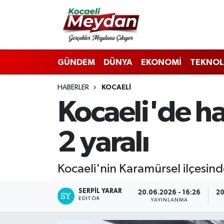
Nöbetçi Eczaneler
GÜNDEM
DÜNYA
EKONOMİ
TEKNOL
Hava Durumu
HABERLER
KOCAELI
Trafik Durumu
Kocaeli'de haf
Süper Lig Puan Durumu ve Fikstür
2 yaralı
Tüm Manşetler
Son Dakika Haberleri
Kocaeli'nin Karamürsel ilçesinde
Haber Arşivi
SERPİL YARAR
20.06.2026 - 16:26
20
EDITÖR
YAYINLANMA