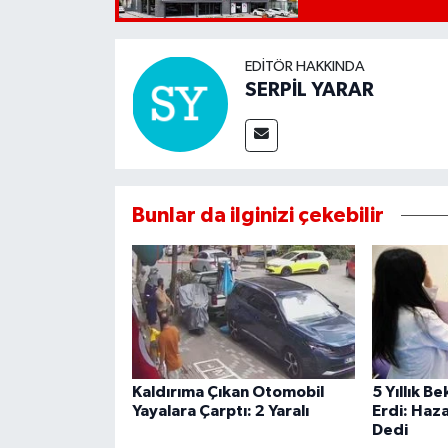
EDITÖR HAKKINDA
SERPİL YARAR
Bunlar da ilginizi çekebilir
Kaldırıma Çıkan Otomobil
5 Yıllık B
Yayalara Çarptı: 2 Yaralı
Erdi: Haza
Dedi