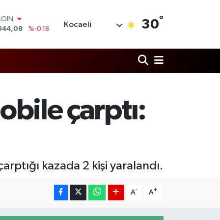
°
COIN
30
Kocaeli
944,08
%-0.18
LAR
7436
%0.18
RO
2510
%0.32
RLİN
4811
%0.38
M ALTIN
obile çarptı:
0.55
%0.03
T100
779
%-14
çarptığı kazada 2 kişi yaralandı.
-
+
A
A