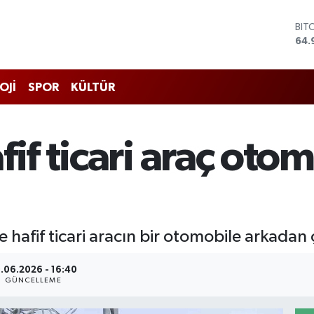
BIT
64.
DO
47,
EU
OJİ
SPOR
KÜLTÜR
55,
STE
64,
GRA
if ticari araç otom
666
BİS
13.
 hafif ticari aracın bir otomobile arkadan 
.06.2026 - 16:40
GÜNCELLEME