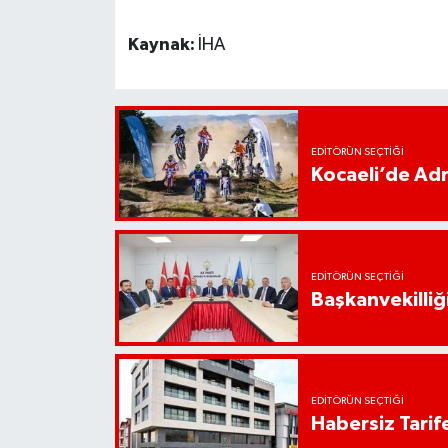
Kaynak:
İHA
EDITÖRÜN SEÇTIĞI
Kocaeli’de Adr
EDITÖRÜN SEÇTIĞI
Başkanvekilliği
EDITÖRÜN SEÇTIĞI
Habersiz Tarife