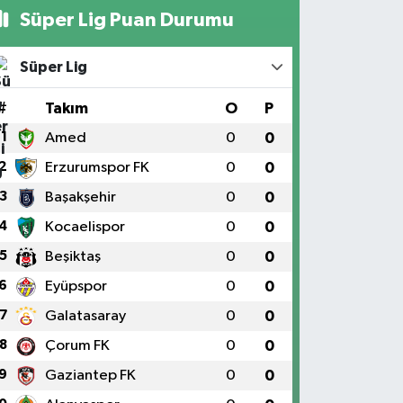
Süper Lig Puan Durumu
Süper Lig
#
Takım
O
P
1
Amed
0
0
2
Erzurumspor FK
0
0
3
Başakşehir
0
0
4
Kocaelispor
0
0
5
Beşiktaş
0
0
6
Eyüpspor
0
0
7
Galatasaray
0
0
8
Çorum FK
0
0
9
Gaziantep FK
0
0