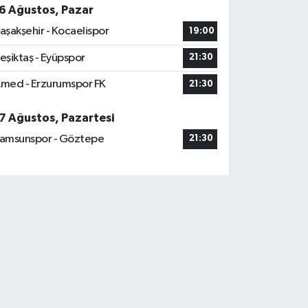
6 Ağustos, Pazar
aşakşehir - Kocaelispor
19:00
eşiktaş - Eyüpspor
21:30
med - Erzurumspor FK
21:30
7 Ağustos, Pazartesi
amsunspor - Göztepe
21:30