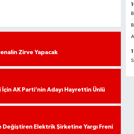
1
B
B
A
1
enalin Zirve Yapacak
S
 İçin AK Parti’nin Adayı Hayrettin Ünlü
 Değiştiren Elektrik Şirketine Yargı Freni