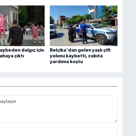
kaybeden dalgıç için
Belçika'dan gelen yaşlı çift
ahaya çıktı
yolunu kaybetti, zabıta
yardıma koştu