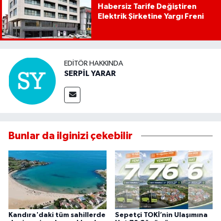
Habersiz Tarife Değiştiren
Elektrik Şirketine Yargı Freni
EDITÖR HAKKINDA
SERPİL YARAR
Bunlar da ilginizi çekebilir
Kandıra'daki tüm sahillerde
Sepetçi TOKİ’nin Ulaşımına