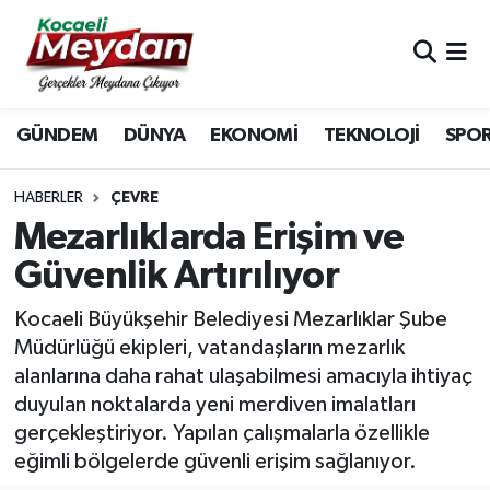
Nöbetçi Eczaneler
GÜNDEM
DÜNYA
EKONOMİ
TEKNOLOJİ
SPO
Hava Durumu
Trafik Durumu
HABERLER
ÇEVRE
Mezarlıklarda Erişim ve
Süper Lig Puan Durumu ve Fikstür
Güvenlik Artırılıyor
Tüm Manşetler
Kocaeli Büyükşehir Belediyesi Mezarlıklar Şube
Müdürlüğü ekipleri, vatandaşların mezarlık
Son Dakika Haberleri
alanlarına daha rahat ulaşabilmesi amacıyla ihtiyaç
duyulan noktalarda yeni merdiven imalatları
Haber Arşivi
gerçekleştiriyor. Yapılan çalışmalarla özellikle
eğimli bölgelerde güvenli erişim sağlanıyor.