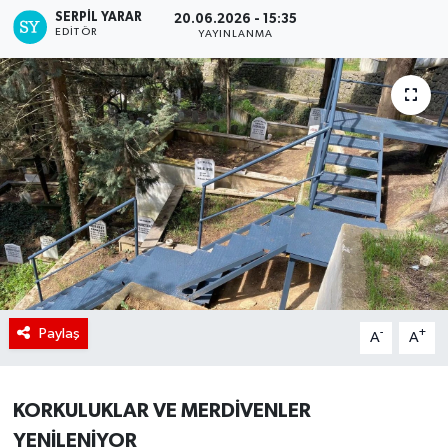
SERPİL YARAR
20.06.2026 - 15:35
EDITÖR
YAYINLANMA
Paylaş
-
+
A
A
KORKULUKLAR VE MERDİVENLER
YENİLENİYOR