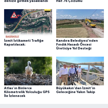
denize girmek yasaklandı
Hat 76 Çözümü
İzmit İstikameti Trafiğe
Kandıra Belediyesi’nden
Kapatılacak:
Fındık Hasadı Öncesi
Üreticiye Yol Desteği
Atlas'ın Binlerce
Büyükakın’dan İzmit’in
Kilometrelik Yolculuğu GPS
Geleceğine Yakın Takip
İle İzlenecek