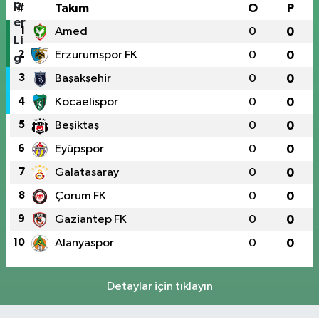
#
Takım
O
P
1
Amed
0
0
2
Erzurumspor FK
0
0
3
Başakşehir
0
0
4
Kocaelispor
0
0
5
Beşiktaş
0
0
6
Eyüpspor
0
0
7
Galatasaray
0
0
8
Çorum FK
0
0
9
Gaziantep FK
0
0
10
Alanyaspor
0
0
Detaylar için tıklayın