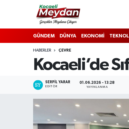
Nöbetçi Eczaneler
GÜNDEM
DÜNYA
EKONOMİ
TEKNOL
Hava Durumu
HABERLER
ÇEVRE
Trafik Durumu
Kocaeli’de Sıf
Süper Lig Puan Durumu ve Fikstür
Tüm Manşetler
SERPİL YARAR
01.06.2026 - 13:28
EDITÖR
YAYINLANMA
Son Dakika Haberleri
Haber Arşivi