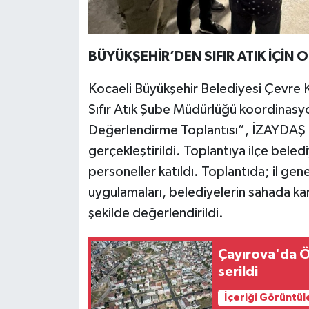
BÜYÜKŞEHİR’DEN SIFIR ATIK İÇİ
Kocaeli Büyükşehir Belediyesi Çevre K
Sıfır Atık Şube Müdürlüğü koordinasy
Değerlendirme Toplantısı”, İZAYDAŞ 
gerçekleştirildi. Toplantıya ilçe belediy
personeller katıldı. Toplantıda; il gene
uygulamaları, belediyelerin sahada kar
şekilde değerlendirildi.
Çayırova'da Ö
serildi
İçeriği Görüntül