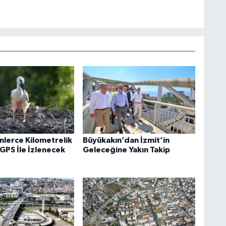
inlerce Kilometrelik
Büyükakın’dan İzmit’in
GPS İle İzlenecek
Geleceğine Yakın Takip