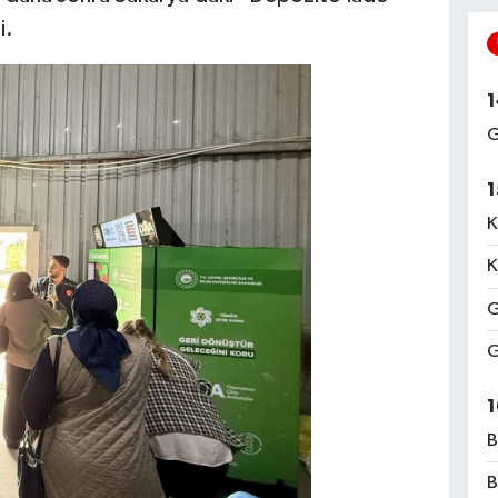
i.
1
G
1
K
K
G
G
1
B
B