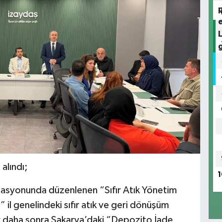
alındı;
1
nasyonunda düzenlenen “Sıfır Atık Yönetim
il genelindeki sıfır atık ve geri dönüşüm
lar daha sonra Sakarya’daki “Depozito İade