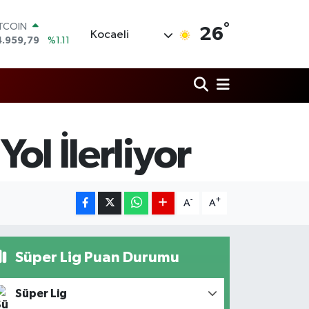
°
OLAR
26
Kocaeli
7,7436
%0.18
URO
5,2510
%0.32
TERLİN
4,4811
%0.38
RAM ALTIN
660.55
%0.03
İST100
Yol İlerliyor
3.779
%-14
ITCOIN
4.959,79
%1.11
-
+
A
A
Süper Lig Puan Durumu
Süper Lig