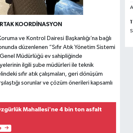
A
1
N ORTAK KOORDİNASYON
S
oruma ve Kontrol Dairesi Başkanlığı’na bağlı
onunda düzenlenen “Sıfır Atık Yönetim Sistemi
Genel Müdürlüğü ev sahipliğinde
elerinin ilgili şube müdürleri ile teknik
lindeki sıfır atık çalışmaları, geri dönüşüm
şılaştığı sorunlar ve çözüm önerileri kapsamlı
zgürlük Mahallesi'ne 4 bin ton asfalt
e