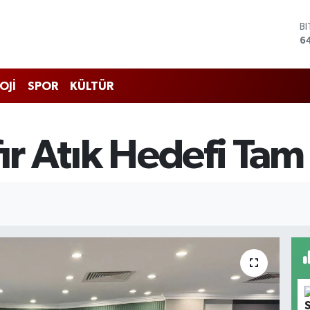
D
4
E
5
S
OJİ
SPOR
KÜLTÜR
6
G
6
B
ır Atık Hedefi Tam 
1
B
6