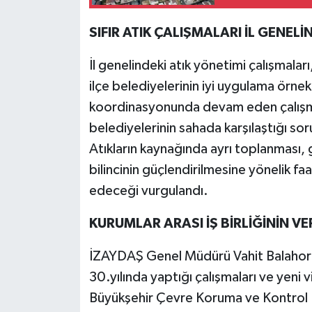
SIFIR ATIK ÇALIŞMALARI İL GENEL
İl genelindeki atık yönetimi çalışmaları,
ilçe belediyelerinin iyi uygulama örnek
koordinasyonunda devam eden çalışmal
belediyelerinin sahada karşılaştığı sor
Atıkların kaynağında ayrı toplanması, g
bilincinin güçlendirilmesine yönelik f
edeceği vurgulandı.
KURUMLAR ARASI İŞ BİRLİĞİNİN VER
İZAYDAŞ Genel Müdürü Vahit Balahorl
30.yılında yaptığı çalışmaları ve yeni
Büyükşehir Çevre Koruma ve Kontrol Da