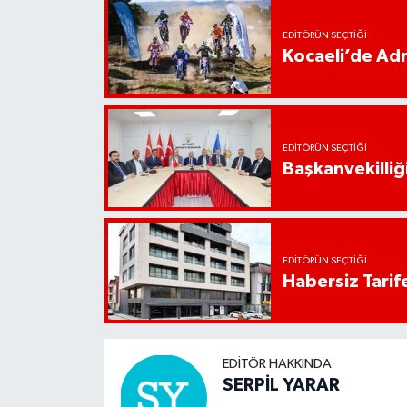
EDITÖRÜN SEÇTIĞI
Kocaeli’de Adr
EDITÖRÜN SEÇTIĞI
Başkanvekilliği
EDITÖRÜN SEÇTIĞI
Habersiz Tarife
EDITÖR HAKKINDA
SERPİL YARAR