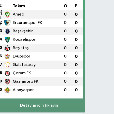
#
Takım
O
P
1
Amed
0
0
2
Erzurumspor FK
0
0
3
Başakşehir
0
0
4
Kocaelispor
0
0
5
Beşiktaş
0
0
6
Eyüpspor
0
0
7
Galatasaray
0
0
8
Çorum FK
0
0
9
Gaziantep FK
0
0
0
Alanyaspor
0
0
Detaylar için tıklayın