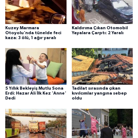
Kuzey Marmara
Kaldırıma Çıkan Otomobil
Otoyolu'nda tünelde feci
Yayalara Çarptı: 2 Yaralı
kaza: 3 ölü, 1 ağır yaralı
5 Yıllık Bekleyiş Mutlu Sona
Tadilat sırasında çıkan
Erdi: Hazar Ali İlk Kez 'Anne'
kıvılcımlar yangına sebep
Dedi
oldu