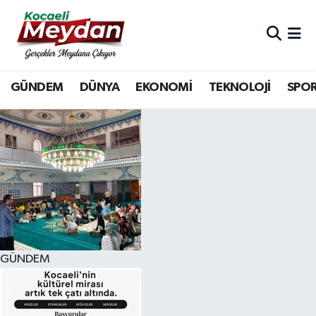
Nöbetçi Eczaneler
GÜNDEM
DÜNYA
EKONOMİ
TEKNOLOJİ
SPO
Hava Durumu
Trafik Durumu
Süper Lig Puan Durumu ve Fikstür
Tüm Manşetler
Son Dakika Haberleri
GÜNDEM
Haber Arşivi