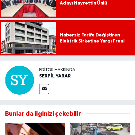
Adayı Hayrettin Ünlü
Habersiz Tarife Değiştiren
Elektrik Şirketine Yargı Freni
EDITÖR HAKKINDA
SERPİL YARAR
Bunlar da ilginizi çekebilir