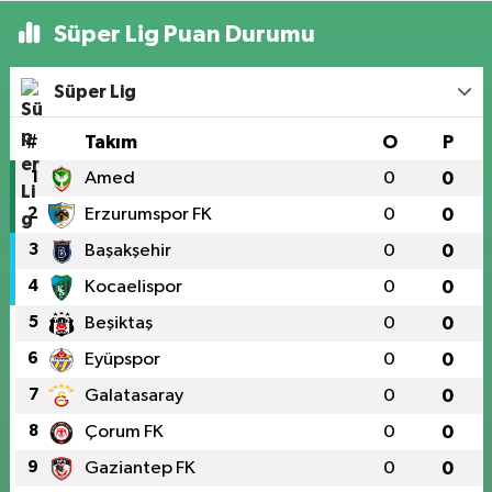
Süper Lig Puan Durumu
Süper Lig
#
Takım
O
P
1
Amed
0
0
2
Erzurumspor FK
0
0
3
Başakşehir
0
0
4
Kocaelispor
0
0
5
Beşiktaş
0
0
6
Eyüpspor
0
0
7
Galatasaray
0
0
8
Çorum FK
0
0
9
Gaziantep FK
0
0