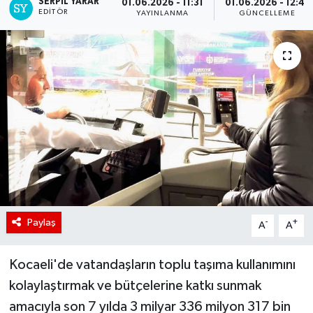
SERPİL YARAR
01.06.2026 - 11:31
01.06.2026 - 12:41
EDITÖR
YAYINLANMA
GÜNCELLEME
Paylaş
-
+
A
A
Kocaeli'de vatandaşların toplu taşıma kullanımını
kolaylaştırmak ve bütçelerine katkı sunmak
amacıyla son 7 yılda 3 milyar 336 milyon 317 bin