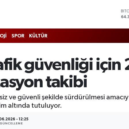
BIT
64.
DO
47,
EU
55,
OJİ
SPOR
KÜLTÜR
STE
64,
GRA
657
afik güvenliği içi
BİS
13.
asyon takibi
tisiz ve güvenli şekilde sürdürülmesi amacı
im altında tutuluyor.
06.2026 - 12:25
GÜNCELLEME