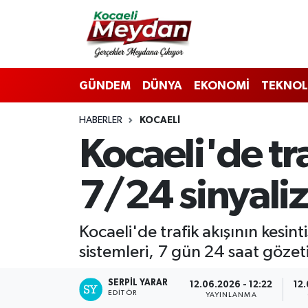
Nöbetçi Eczaneler
GÜNDEM
DÜNYA
EKONOMİ
TEKNOL
Hava Durumu
HABERLER
KOCAELI
Trafik Durumu
Kocaeli'de tr
Süper Lig Puan Durumu ve Fikstür
7/24 sinyaliz
Tüm Manşetler
Son Dakika Haberleri
Kocaeli'de trafik akışının kesin
sistemleri, 7 gün 24 saat gözet
Haber Arşivi
SERPİL YARAR
12.06.2026 - 12:22
12.
EDITÖR
YAYINLANMA