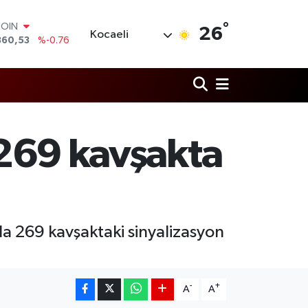
COIN
°
360,53
%-0.76
26
Kocaeli
LAR
7143
%0.16
RO
0317
%-0.02
RLİN
2463
%0.07
M ALTIN
4.81
%1.44
n 269 kavşakta
T100
799
%70
yla 269 kavşaktaki sinyalizasyon
-
+
A
A