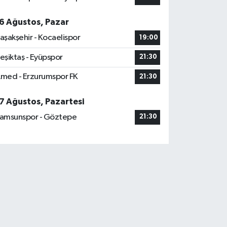
6 Ağustos, Pazar
aşakşehir - Kocaelispor
19:00
eşiktaş - Eyüpspor
21:30
med - Erzurumspor FK
21:30
7 Ağustos, Pazartesi
amsunspor - Göztepe
21:30