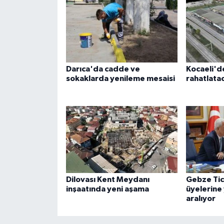
Darıca'da cadde ve
Kocaeli'de 
sokaklarda yenileme mesaisi
rahatlata
Dilovası Kent Meydanı
Gebze Tic
inşaatında yeni aşama
üyelerine 
aralıyor