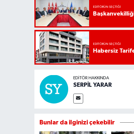
EDITÖRÜN SEÇTIĞI
Başkanvekilliği
EDITÖRÜN SEÇTIĞI
Habersiz Tarife
EDITÖR HAKKINDA
SERPİL YARAR
Bunlar da ilginizi çekebilir