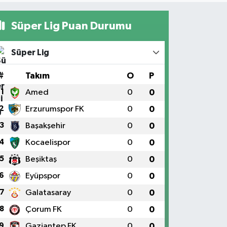
Süper Lig Puan Durumu
Süper Lig
#
Takım
O
P
1
Amed
0
0
2
Erzurumspor FK
0
0
3
Başakşehir
0
0
4
Kocaelispor
0
0
5
Beşiktaş
0
0
6
Eyüpspor
0
0
7
Galatasaray
0
0
8
Çorum FK
0
0
9
Gaziantep FK
0
0