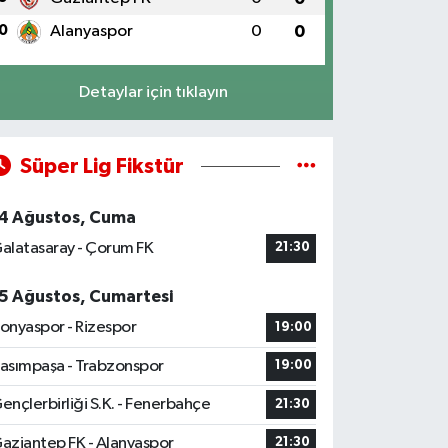
0
Alanyaspor
0
0
Detaylar için tıklayın
Süper Lig Fikstür
4 Ağustos, Cuma
alatasaray - Çorum FK
21:30
5 Ağustos, Cumartesi
onyaspor - Rizespor
19:00
asımpaşa - Trabzonspor
19:00
ençlerbirliği S.K. - Fenerbahçe
21:30
aziantep FK - Alanyaspor
21:30