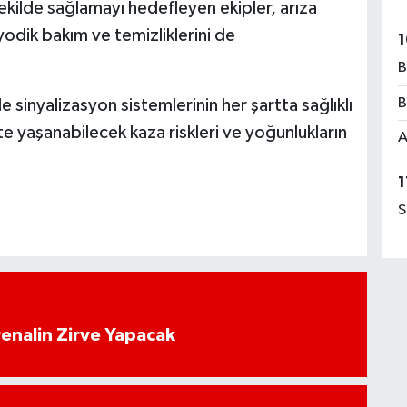
şekilde sağlamayı hedefleyen ekipler, arıza
iyodik bakım ve temizliklerini de
1
B
B
 sinyalizasyon sistemlerinin her şartta sağlıklı
kte yaşanabilecek kaza riskleri ve yoğunlukların
A
1
S
enalin Zirve Yapacak