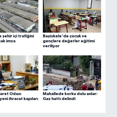
şehir içi trafiğini
Başiskele'de çocuk ve
cak imza
gençlere değerler eğitimi
veriliyor
aret Odası
Mahallede korku dolu anlar:
yeni ihracat kapıları
Gaz hattı delindi