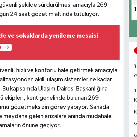
e güvenli şekilde sürdürülmesi amacıyla 269
1
 gün 24 saat gözetim altında tutuluyor.
de ve sokaklarda yenileme mesaisi
e
1
venli, hızlı ve konforlu hale getirmek amacıyla
G
alizasyondan akıllı ulaşım sistemlerine kadar
r. Bu kapsamda Ulaşım Dairesi Başkanlığına
1
ü ekipleri, kent genelinde bulunan 269
K
umu gözetmeksizin görev yapıyor. Sahada
K
erde meydana gelen arızalara anında müdahale
G
samaların önüne geçiyor.
G