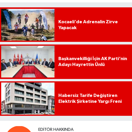
Kocaeli’de Adrenalin Zirve
Yapacak
Başkanvekilliği İçin AK Parti’nin
Adayı Hayrettin Ünlü
Habersiz Tarife Değiştiren
Elektrik Şirketine Yargı Freni
EDITÖR HAKKINDA