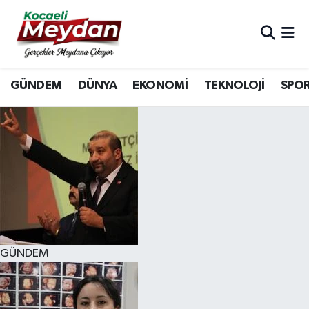
Nöbetçi Eczaneler
GÜNDEM
DÜNYA
EKONOMİ
TEKNOLOJİ
SPO
Hava Durumu
Trafik Durumu
Süper Lig Puan Durumu ve Fikstür
Tüm Manşetler
Son Dakika Haberleri
GÜNDEM
Haber Arşivi