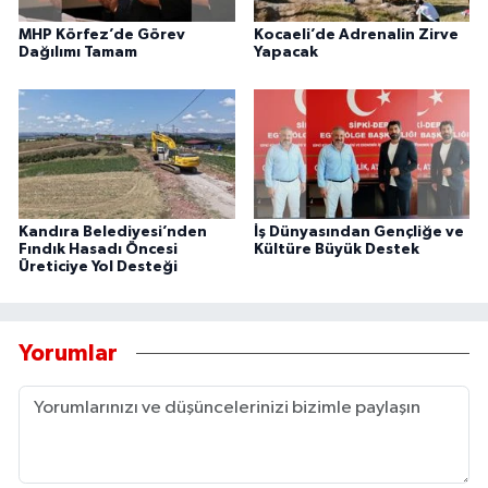
MHP Körfez’de Görev
Kocaeli’de Adrenalin Zirve
Dağılımı Tamam
Yapacak
Kandıra Belediyesi’nden
İş Dünyasından Gençliğe ve
Fındık Hasadı Öncesi
Kültüre Büyük Destek
Üreticiye Yol Desteği
Yorumlar