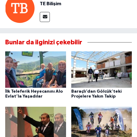
TE Bilişim
Bunlar da ilginizi çekebilir
İlk Teleferik Heyecanını Alo
Baraçlı’dan Gölcük’teki
Evlat’la Yaşadılar
Projelere Yakın Takip