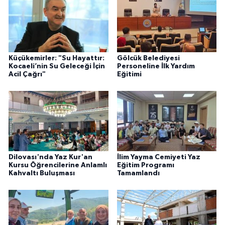
Küçükemirler: "Su Hayattır:
Gölcük Belediyesi
Kocaeli’nin Su Geleceği İçin
Personeline İlk Yardım
Acil Çağrı"
Eğitimi
Dilovası'nda Yaz Kur'an
İlim Yayma Cemiyeti Yaz
Kursu Öğrencilerine Anlamlı
Eğitim Programı
Kahvaltı Buluşması
Tamamlandı