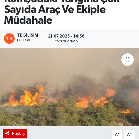
Sayıda Araç Ve Ekiple
Müdahale
TE BILIŞIM
21.07.2025 - 14:56
EDITÖR
YAYINLANMA
Paylaş
-
+
A
A