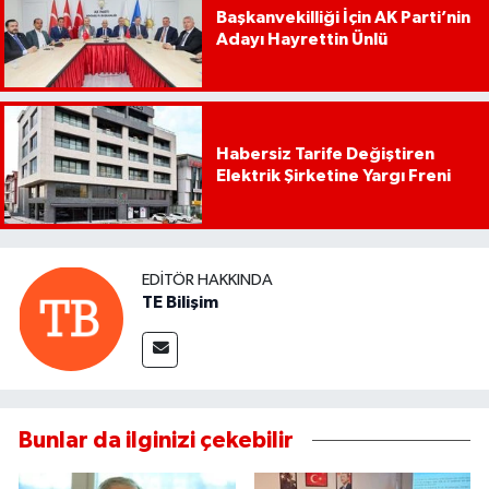
Başkanvekilliği İçin AK Parti’nin
Adayı Hayrettin Ünlü
Habersiz Tarife Değiştiren
Elektrik Şirketine Yargı Freni
EDITÖR HAKKINDA
TE Bilişim
Bunlar da ilginizi çekebilir