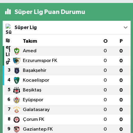
Süper Lig Puan Durumu
Süper Lig
#
Takım
O
P
1
Amed
0
0
2
Erzurumspor FK
0
0
3
Başakşehir
0
0
4
Kocaelispor
0
0
5
Beşiktaş
0
0
6
Eyüpspor
0
0
7
Galatasaray
0
0
8
Çorum FK
0
0
9
Gaziantep FK
0
0