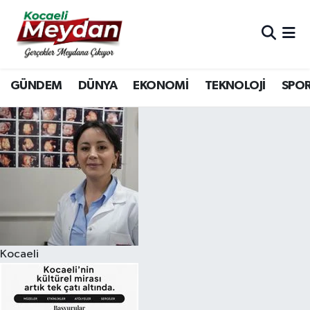
Nöbetçi Eczaneler
GÜNDEM
DÜNYA
EKONOMİ
TEKNOLOJİ
SPO
Hava Durumu
Trafik Durumu
Süper Lig Puan Durumu ve Fikstür
Tüm Manşetler
Son Dakika Haberleri
Kocaeli
Haber Arşivi