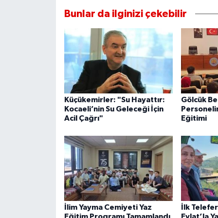
Bunlar da ilginizi çekebilir
Küçükemirler: "Su Hayattır:
Gölcük Be
Kocaeli’nin Su Geleceği İçin
Personeli
Acil Çağrı"
Eğitimi
İlim Yayma Cemiyeti Yaz
İlk Telefe
Eğitim Programı Tamamlandı
Evlat’la Y