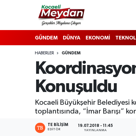
Nöbetçi Eczaneler
GÜNDEM
DÜNYA
EKONOMİ
TEKNOL
Hava Durumu
HABERLER
GÜNDEM
Trafik Durumu
Koordinasyon 
Süper Lig Puan Durumu ve Fikstür
Konuşuldu
Tüm Manşetler
Son Dakika Haberleri
Kocaeli Büyükşehir Belediyesi k
toplantısında, “İmar Barışı” kon
Haber Arşivi
TE BILIŞIM
19.07.2018 - 11:45
EDITÖR
YAYINLANMA