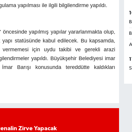
lama yapılması ile ilgili bilgilendirme yapıldı.
1
B
7 öncesinde yapılmış yapılar yararlanmakta olup,
B
ak yapı statüsünde kabul edilecek. Bu kapsamda,
A
at vermemesi için uydu takibi ve gerekli arazi
ilendirmeler yapıldı. Büyükşehir Belediyesi imar
1
 İmar Barışı konusunda tereddütte kaldıkları
S
enalin Zirve Yapacak