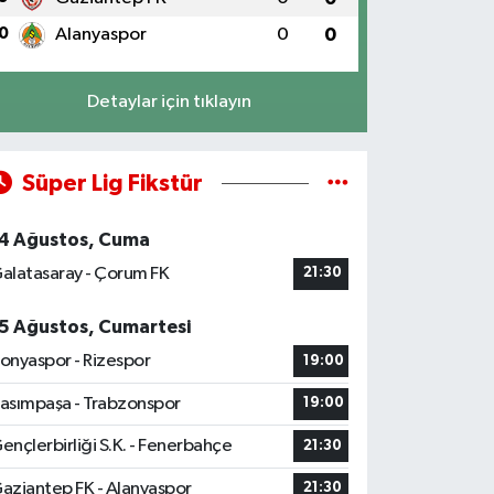
0
Alanyaspor
0
0
Detaylar için tıklayın
Süper Lig Fikstür
4 Ağustos, Cuma
alatasaray - Çorum FK
21:30
5 Ağustos, Cumartesi
onyaspor - Rizespor
19:00
asımpaşa - Trabzonspor
19:00
ençlerbirliği S.K. - Fenerbahçe
21:30
aziantep FK - Alanyaspor
21:30