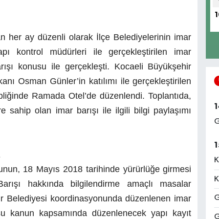
1
n her ay düzenli olarak İlçe Belediyelerinin imar
pı kontrol müdürleri ile gerçekleştirilen imar
rışı konusu ile gerçekleşti. Kocaeli Büyükşehir
anı Osman Günler’in katılımı ile gerçekleştirilen
ipliğinde Ramada Otel’de düzenlendi. Toplantıda,
1
ahip olan imar barışı ile ilgili bilgi paylaşımı
G
1
A
K
unun, 18 Mayıs 2018 tarihinde yürürlüğe girmesi
K
Barışı hakkında bilgilendirme amaçlı masalar
ir Belediyesi koordinasyonunda düzenlenen imar
G
usu kanun kapsamında düzenlenecek yapı kayıt
G