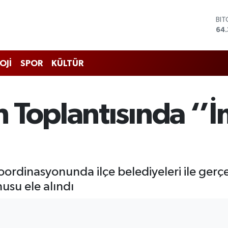
BI
64.
DO
47
EU
OJİ
SPOR
KÜLTÜR
55
STE
64,
GR
Toplantısında ‘’İm
661
BİS
13.
oordinasyonunda ilçe belediyeleri ile gerç
usu ele alındı