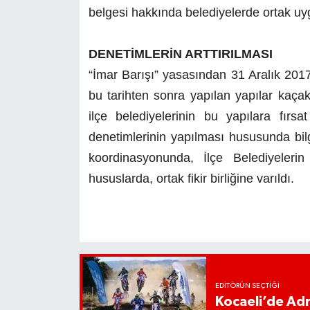
belgesi hakkında belediyelerde ortak uygu
DENETİMLERİN ARTTIRILMASI
“İmar Barışı” yasasından 31 Aralık 201
bu tarihten sonra yapılan yapılar kaç
ilçe belediyelerinin bu yapılara fırs
denetimlerinin yapılması hususunda bilg
koordinasyonunda, İlçe Belediyelerin
hususlarda, ortak fikir birliğine varıldı.
EDITÖRÜN SEÇTIĞI
Kocaeli’de Adr