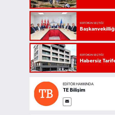
EDITÖRÜN SEÇTIĞI
Başkanvekilliği
EDITÖRÜN SEÇTIĞI
Habersiz Tarife
EDITÖR HAKKINDA
TE Bilişim