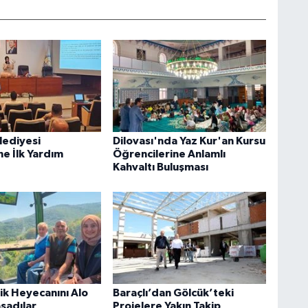
lediyesi
Dilovası'nda Yaz Kur'an Kursu
ne İlk Yardım
Öğrencilerine Anlamlı
Kahvaltı Buluşması
rik Heyecanını Alo
Baraçlı’dan Gölcük’teki
aşadılar
Projelere Yakın Takip