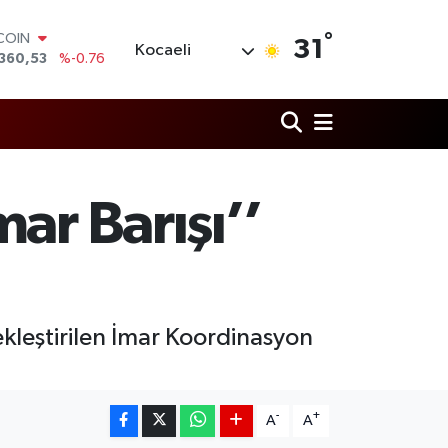
TCOIN
°
31
Kocaeli
360,53
%-0.76
LAR
,7069
%0.17
RO
,0265
%0.01
RLİN
1897
%0.02
AM ALTIN
ar Barışı’’
8.49
%2.12
T100
887
%64
ekleştirilen İmar Koordinasyon
-
+
A
A