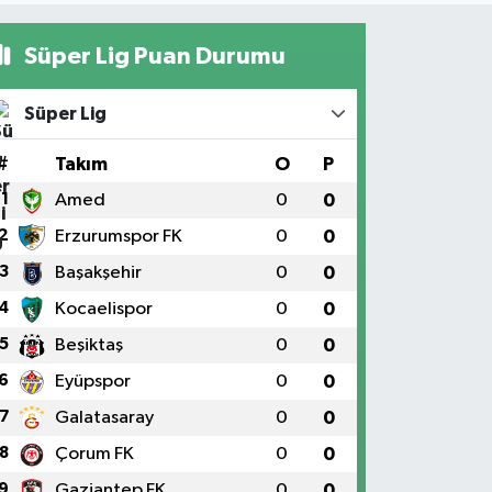
Süper Lig Puan Durumu
Süper Lig
#
Takım
O
P
1
Amed
0
0
2
Erzurumspor FK
0
0
3
Başakşehir
0
0
4
Kocaelispor
0
0
5
Beşiktaş
0
0
6
Eyüpspor
0
0
7
Galatasaray
0
0
8
Çorum FK
0
0
9
Gaziantep FK
0
0