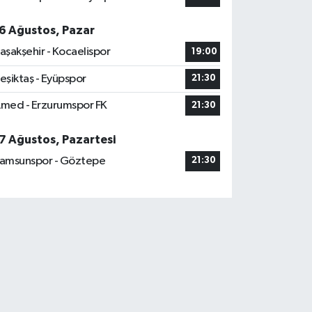
6 Ağustos, Pazar
aşakşehir - Kocaelispor
19:00
eşiktaş - Eyüpspor
21:30
med - Erzurumspor FK
21:30
7 Ağustos, Pazartesi
amsunspor - Göztepe
21:30