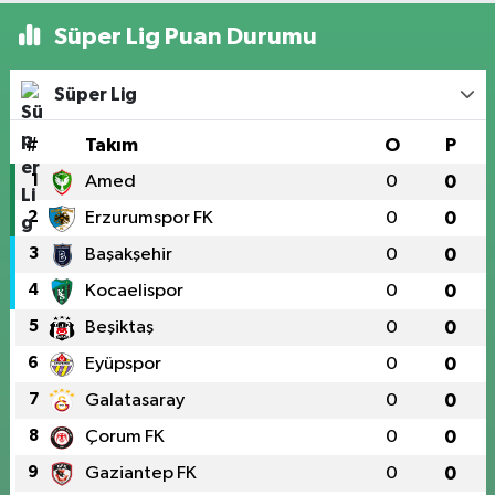
Süper Lig Puan Durumu
Süper Lig
#
Takım
O
P
1
Amed
0
0
2
Erzurumspor FK
0
0
3
Başakşehir
0
0
4
Kocaelispor
0
0
5
Beşiktaş
0
0
6
Eyüpspor
0
0
7
Galatasaray
0
0
8
Çorum FK
0
0
9
Gaziantep FK
0
0