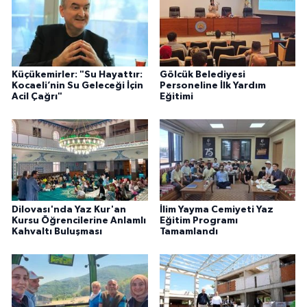
Küçükemirler: "Su Hayattır:
Gölcük Belediyesi
Kocaeli’nin Su Geleceği İçin
Personeline İlk Yardım
Acil Çağrı"
Eğitimi
Dilovası'nda Yaz Kur'an
İlim Yayma Cemiyeti Yaz
Kursu Öğrencilerine Anlamlı
Eğitim Programı
Kahvaltı Buluşması
Tamamlandı