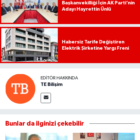
Başkanvekilliği İçin AK Parti’nin
Adayı Hayrettin Ünlü
Habersiz Tarife Değiştiren
Elektrik Şirketine Yargı Freni
EDITÖR HAKKINDA
TE Bilişim
Bunlar da ilginizi çekebilir