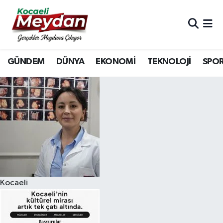
Nöbetçi Eczaneler
GÜNDEM
DÜNYA
EKONOMİ
TEKNOLOJİ
SPO
Hava Durumu
Trafik Durumu
Süper Lig Puan Durumu ve Fikstür
Tüm Manşetler
Son Dakika Haberleri
Kocaeli
Haber Arşivi