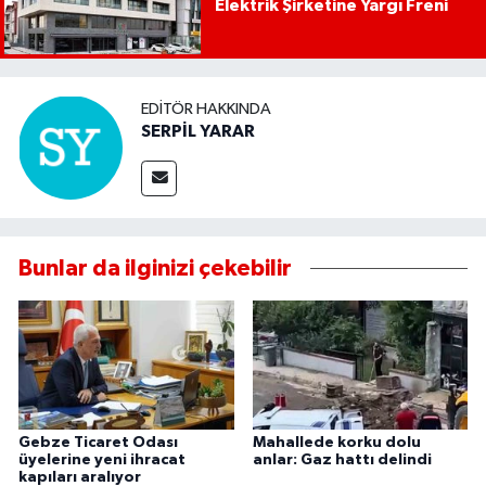
Elektrik Şirketine Yargı Freni
EDITÖR HAKKINDA
SERPİL YARAR
Bunlar da ilginizi çekebilir
Gebze Ticaret Odası
Mahallede korku dolu
üyelerine yeni ihracat
anlar: Gaz hattı delindi
kapıları aralıyor