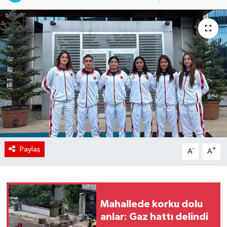
Paylaş
-
+
A
A
Mahallede korku dolu
anlar: Gaz hattı delindi