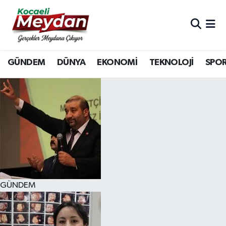
Nöbetçi Eczaneler
GÜNDEM
DÜNYA
EKONOMİ
TEKNOLOJİ
SPO
Hava Durumu
Trafik Durumu
Süper Lig Puan Durumu ve Fikstür
Tüm Manşetler
Son Dakika Haberleri
GÜNDEM
Haber Arşivi