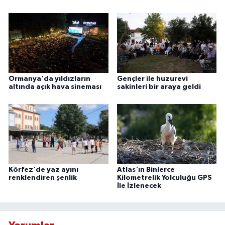
Ormanya'da yıldızların
Gençler ile huzurevi
altında açık hava sineması
sakinleri bir araya geldi
Körfez'de yaz ayını
Atlas'ın Binlerce
renklendiren şenlik
Kilometrelik Yolculuğu GPS
İle İzlenecek