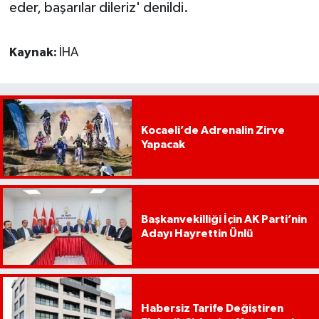
eder, başarılar dileriz' denildi.
Kaynak:
İHA
Kocaeli’de Adrenalin Zirve
Yapacak
Başkanvekilliği İçin AK Parti’nin
Adayı Hayrettin Ünlü
Habersiz Tarife Değiştiren