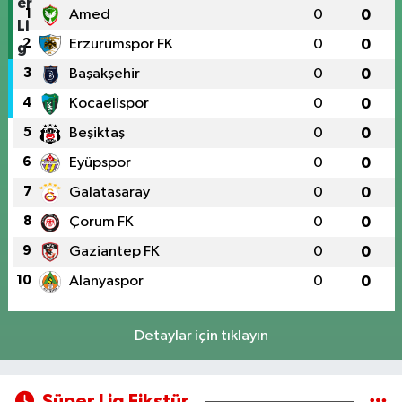
1
Amed
0
0
2
Erzurumspor FK
0
0
3
Başakşehir
0
0
4
Kocaelispor
0
0
5
Beşiktaş
0
0
6
Eyüpspor
0
0
7
Galatasaray
0
0
8
Çorum FK
0
0
9
Gaziantep FK
0
0
10
Alanyaspor
0
0
Detaylar için tıklayın
Süper Lig Fikstür