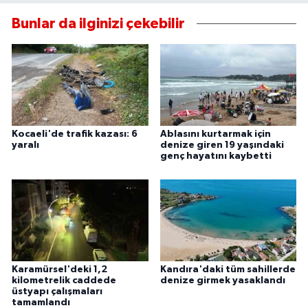
Bunlar da ilginizi çekebilir
Kocaeli'de trafik kazası: 6
Ablasını kurtarmak için
yaralı
denize giren 19 yaşındaki
genç hayatını kaybetti
Karamürsel'deki 1,2
Kandıra'daki tüm sahillerde
kilometrelik caddede
denize girmek yasaklandı
üstyapı çalışmaları
tamamlandı