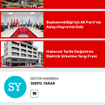
Başkanvekilliği İçin AK Parti’nin
Adayı Hayrettin Ünlü
Habersiz Tarife Değiştiren
Elektrik Şirketine Yargı Freni
EDITÖR HAKKINDA
SERPİL YARAR