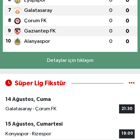
Eyüpspor
0
0
7
Galatasaray
0
0
8
Çorum FK
0
0
9
Gaziantep FK
0
0
10
Alanyaspor
0
0
Detaylar için tıklayın
Süper Lig Fikstür
14 Ağustos, Cuma
Galatasaray - Çorum FK
21:30
15 Ağustos, Cumartesi
Konyaspor - Rizespor
19:00