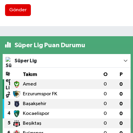
Gönder
Süper Lig Puan Durumu
Süper Lig
#
Takım
O
P
1
Amed
0
0
2
Erzurumspor FK
0
0
3
Başakşehir
0
0
4
Kocaelispor
0
0
5
Beşiktaş
0
0
6