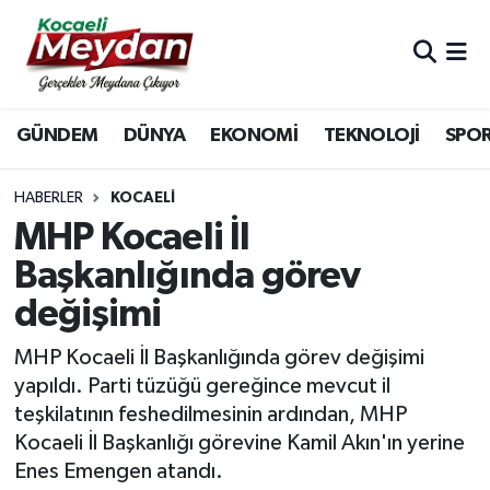
Nöbetçi Eczaneler
GÜNDEM
DÜNYA
EKONOMİ
TEKNOLOJİ
SPO
Hava Durumu
Trafik Durumu
HABERLER
KOCAELI
MHP Kocaeli İl
Süper Lig Puan Durumu ve Fikstür
Başkanlığında görev
değişimi
Tüm Manşetler
MHP Kocaeli İl Başkanlığında görev değişimi
Son Dakika Haberleri
yapıldı. Parti tüzüğü gereğince mevcut il
teşkilatının feshedilmesinin ardından, MHP
Haber Arşivi
Kocaeli İl Başkanlığı görevine Kamil Akın'ın yerine
Enes Emengen atandı.