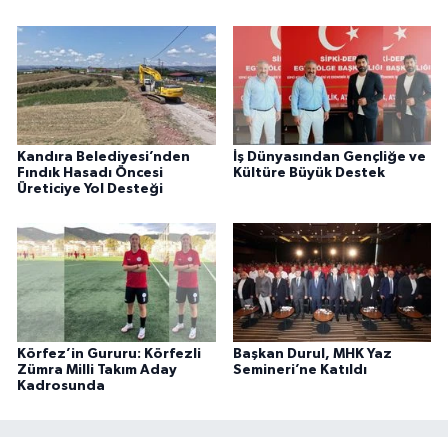
Kandıra Belediyesi’nden
İş Dünyasından Gençliğe ve
Fındık Hasadı Öncesi
Kültüre Büyük Destek
Üreticiye Yol Desteği
Körfez’in Gururu: Körfezli
Başkan Durul, MHK Yaz
Zümra Milli Takım Aday
Semineri’ne Katıldı
Kadrosunda