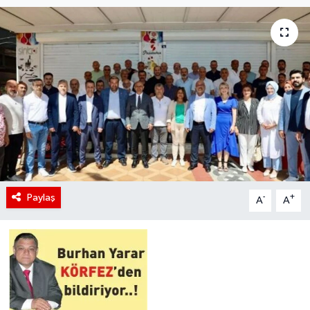
Paylaş
-
+
A
A