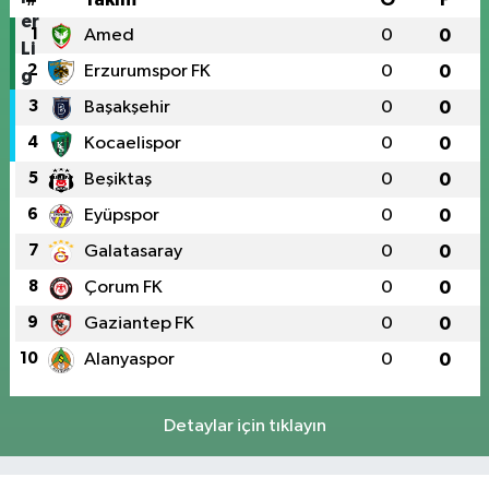
1
Amed
0
0
2
Erzurumspor FK
0
0
3
Başakşehir
0
0
4
Kocaelispor
0
0
5
Beşiktaş
0
0
6
Eyüpspor
0
0
7
Galatasaray
0
0
8
Çorum FK
0
0
9
Gaziantep FK
0
0
10
Alanyaspor
0
0
Detaylar için tıklayın