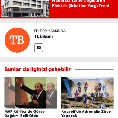
Habersiz Tarife Değiştiren
Elektrik Şirketine Yargı Freni
EDITÖR HAKKINDA
TE Bilişim
Bunlar da ilginizi çekebilir
MHP Körfez’de Görev
Kocaeli’de Adrenalin Zirve
Dağılımı Belli Oldu
Yapacak