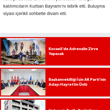
katılımcıların Kurban Bayramı’nı tebrik etti. Buluşma
siyasi içerikli sohbetle divam etti.
Kocaeli’de Adrenalin Zirve
Yapacak
Başkanvekilliği İçin AK Parti’nin
Adayı Hayrettin Ünlü