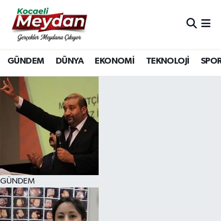
Nöbetçi Eczaneler
GÜNDEM
DÜNYA
EKONOMİ
TEKNOLOJİ
SPO
Hava Durumu
Trafik Durumu
Süper Lig Puan Durumu ve Fikstür
Tüm Manşetler
Son Dakika Haberleri
GÜNDEM
Haber Arşivi