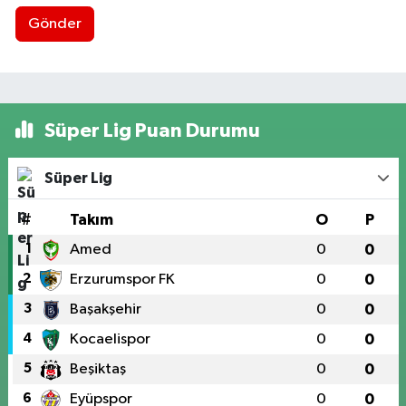
Gönder
Süper Lig Puan Durumu
Süper Lig
#
Takım
O
P
1
Amed
0
0
2
Erzurumspor FK
0
0
3
Başakşehir
0
0
4
Kocaelispor
0
0
5
Beşiktaş
0
0
6
Eyüpspor
0
0