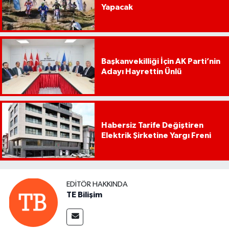
Yapacak
Başkanvekilliği İçin AK Parti’nin
Adayı Hayrettin Ünlü
Habersiz Tarife Değiştiren
Elektrik Şirketine Yargı Freni
EDITÖR HAKKINDA
TE Bilişim