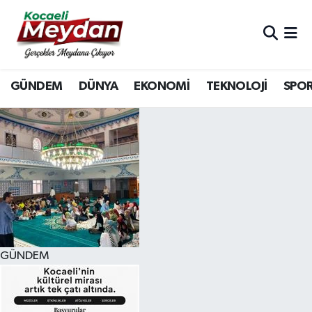
Nöbetçi Eczaneler
GÜNDEM
DÜNYA
EKONOMİ
TEKNOLOJİ
SPO
Hava Durumu
Trafik Durumu
Süper Lig Puan Durumu ve Fikstür
Tüm Manşetler
Son Dakika Haberleri
GÜNDEM
Haber Arşivi