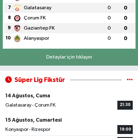
7
Galatasaray
0
0
8
Çorum FK
0
0
9
Gaziantep FK
0
0
10
Alanyaspor
0
0
Detaylar için tıklayın
Süper Lig Fikstür
14 Ağustos, Cuma
Galatasaray - Çorum FK
21:30
15 Ağustos, Cumartesi
Konyaspor - Rizespor
19:00