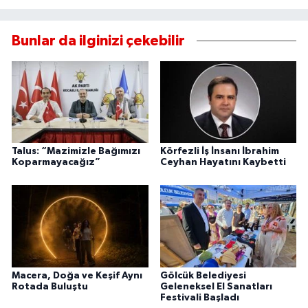
Bunlar da ilginizi çekebilir
Talus: “Mazimizle Bağımızı
Körfezli İş İnsanı İbrahim
Koparmayacağız”
Ceyhan Hayatını Kaybetti
Macera, Doğa ve Keşif Aynı
Gölcük Belediyesi
Rotada Buluştu
Geleneksel El Sanatları
Festivali Başladı