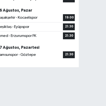
6 Ağustos, Pazar
aşakşehir - Kocaelispor
19:00
eşiktaş - Eyüpspor
21:30
med - Erzurumspor FK
21:30
7 Ağustos, Pazartesi
amsunspor - Göztepe
21:30