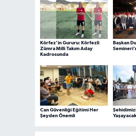
Körfez’in Gururu: Körfezli
Başkan Du
Zümra Milli Takım Aday
Semineri’n
Kadrosunda
Can Güvenliği Eğitimi Her
Şehidimiz
Şeyden Önemli
Yaşayacak