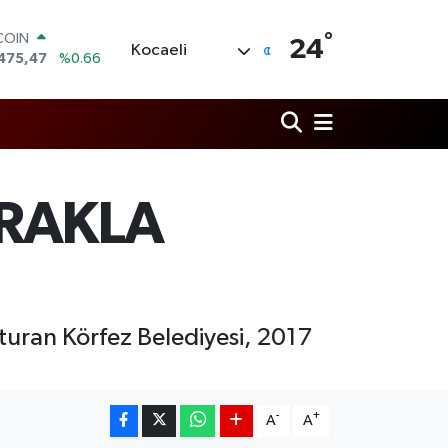
°
LAR
24
Kocaeli
5971
%0.05
RO
1336
%0.18
RLİN
,2534
%0.22
M ALTIN
7.85
%0.54
T100
PRAKLA
703
%11
COIN
475,47
%0.66
şturan Körfez Belediyesi, 2017
-
+
A
A