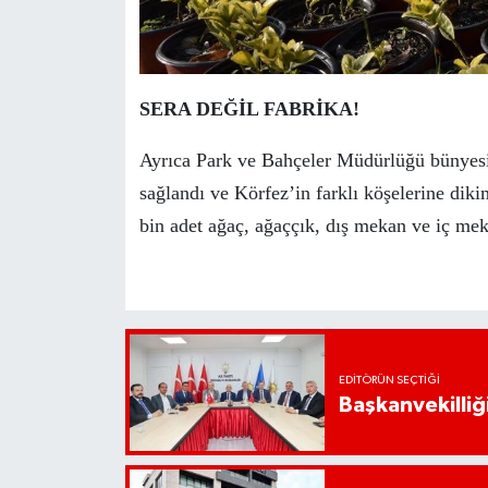
SERA DEĞİL FABRİKA!
Ayrıca Park ve Bahçeler Müdürlüğü bünyesin
sağlandı ve Körfez’in farklı köşelerine dikim
bin adet ağaç, ağaççık, dış mekan ve iç mekan
EDITÖRÜN SEÇTIĞI
Başkanvekilliği