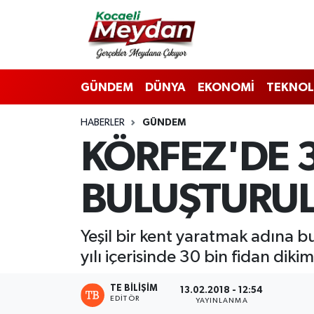
Nöbetçi Eczaneler
GÜNDEM
DÜNYA
EKONOMİ
TEKNOL
Hava Durumu
HABERLER
GÜNDEM
Trafik Durumu
KÖRFEZ'DE 
Süper Lig Puan Durumu ve Fikstür
BULUŞTURU
Tüm Manşetler
Son Dakika Haberleri
Yeşil bir kent yaratmak adına b
yılı içerisinde 30 bin fidan dikim
Haber Arşivi
TE BILIŞIM
13.02.2018 - 12:54
EDITÖR
YAYINLANMA