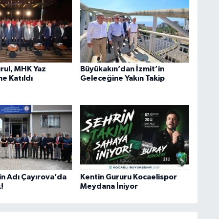
rul, MHK Yaz
Büyükakın’dan İzmit’in
e Katıldı
Geleceğine Yakın Takip
in Adı Çayırova’da
Kentin Gururu Kocaelispor
!
Meydana İniyor