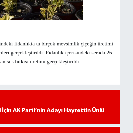
deki fidanlıkta ta birçok mevsimlik çiçeğin üretimi
leri gerçekleştirildi. Fidanlık içerisindeki serada 26
 süs bitkisi üretimi gerçekleştirildi.
 İçin AK Parti’nin Adayı Hayrettin Ünlü