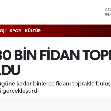
DO
47,
EU
55,
STE
OJİ
SPOR
KÜLTÜR
64
GRA
652
BİS
30 BİN FİDAN TO
13.
BIT
64.
LDU
ugüne kadar binlerce fidanı toprakla bulu
i gerçekleştirdi