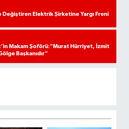
 Değiştiren Elektrik Şirketine Yargı Freni
'in Makam Şoförü:"Murat Hürriyet, İzmit
Gölge Başkanıdır"