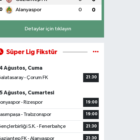
0
Alanyaspor
0
0
Detaylar için tıklayın
Süper Lig Fikstür
4 Ağustos, Cuma
alatasaray - Çorum FK
21:30
5 Ağustos, Cumartesi
onyaspor - Rizespor
19:00
asımpaşa - Trabzonspor
19:00
ençlerbirliği S.K. - Fenerbahçe
21:30
aziantep FK - Alanyaspor
21:30