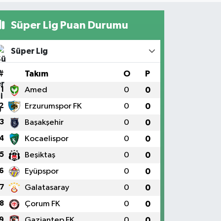
Süper Lig Puan Durumu
Süper Lig
#
Takım
O
P
1
Amed
0
0
2
Erzurumspor FK
0
0
3
Başakşehir
0
0
4
Kocaelispor
0
0
5
Beşiktaş
0
0
6
Eyüpspor
0
0
7
Galatasaray
0
0
8
Çorum FK
0
0
9
Gaziantep FK
0
0