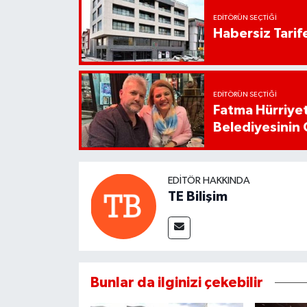
EDITÖRÜN SEÇTIĞI
Habersiz Tarife
EDITÖRÜN SEÇTIĞI
Fatma Hürriyet
Belediyesinin 
EDITÖR HAKKINDA
TE Bilişim
Bunlar da ilginizi çekebilir