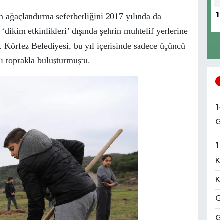
in ağaçlandırma seferberliğini 2017 yılında da
1
dikim etkinlikleri’ dışında şehrin muhtelif yerlerine
i. Körfez Belediyesi, bu yıl içerisinde sadece üçüncü
ı toprakla buluşturmuştu.
1
G
1
K
K
G
G