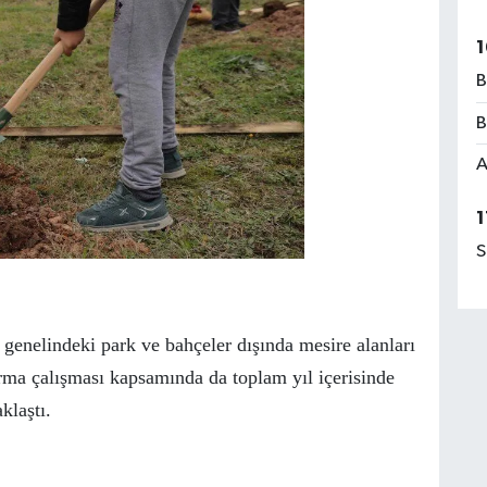
1
B
B
A
1
S
genelindeki park ve bahçeler dışında mesire alanları
rma çalışması kapsamında da toplam yıl içerisinde
klaştı.