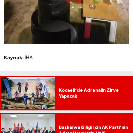
Kaynak:
İHA
Kocaeli’de Adrenalin Zirve
Yapacak
Başkanvekilliği İçin AK Parti’nin