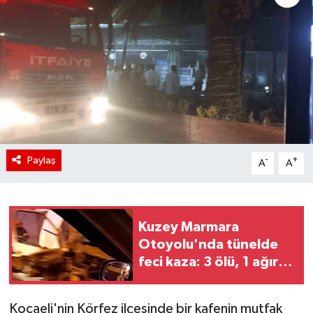
Paylaş
-
+
A
A
Kuzey Marmara
Otoyolu'nda tünelde
feci kaza: 3 ölü, 1 ağır
yaralı
Kocaeli'nin Körfez ilçesinde bir kafenin mutfak