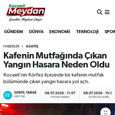
Nöbetçi Eczaneler
GÜNDEM
DÜNYA
EKONOMİ
TEKNOLOJİ
SPO
Hava Durumu
Trafik Durumu
HABERLER
ASAYIŞ
Kafenin Mutfağında Çıkan
Süper Lig Puan Durumu ve Fikstür
Yangın Hasara Neden Oldu
Tüm Manşetler
Kocaeli'nin Körfez ilçesinde bir kafenin mutfak
bölümünde çıkan yangın hasara yol açtı.
Son Dakika Haberleri
SERPİL YARAR
08.07.2026 - 11:07
08.07.2026 - 15:06
EDITÖR
Haber Arşivi
YAYINLANMA
GÜNCELLEME