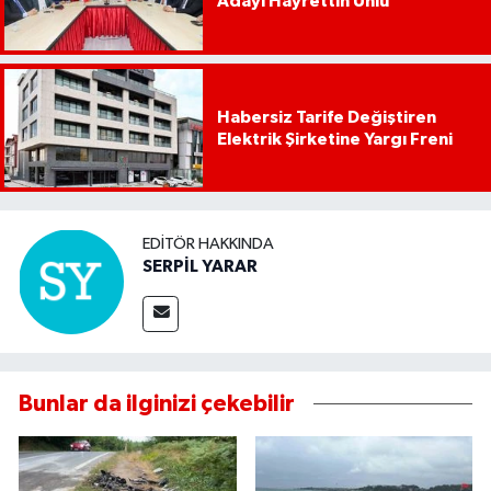
Adayı Hayrettin Ünlü
Habersiz Tarife Değiştiren
Elektrik Şirketine Yargı Freni
EDITÖR HAKKINDA
SERPİL YARAR
Bunlar da ilginizi çekebilir