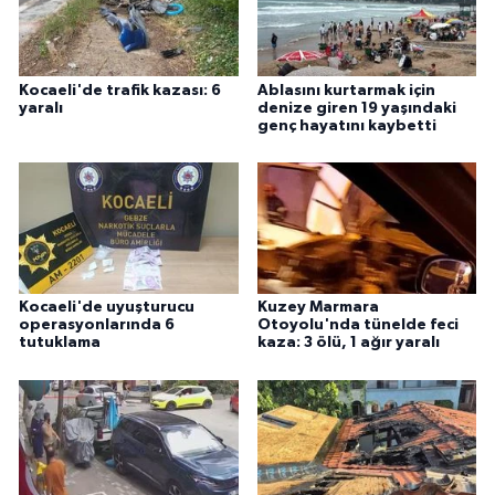
Kocaeli'de trafik kazası: 6
Ablasını kurtarmak için
yaralı
denize giren 19 yaşındaki
genç hayatını kaybetti
Kocaeli'de uyuşturucu
Kuzey Marmara
operasyonlarında 6
Otoyolu'nda tünelde feci
tutuklama
kaza: 3 ölü, 1 ağır yaralı