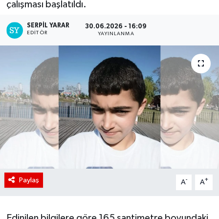
çalışması başlatıldı.
SERPİL YARAR
30.06.2026 - 16:09
EDITÖR
YAYINLANMA
Paylaş
-
+
A
A
Edinilen bilgilere göre 165 santimetre boyundaki