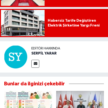
Habersiz Tarife Değiştiren
Elektrik Şirketine Yargı Freni
EDITÖR HAKKINDA
SERPİL YARAR
Bunlar da ilginizi çekebilir