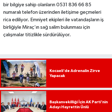
bir bilgiye sahip olanların 0531 836 66 85
numaralı telefon üzerinden iletişime geçmeleri
rica ediliyor. Emniyet ekipleri ile vatandaşların iş
birliğiyle Miraç’ın sağ salim bulunması için
çalışmalar titizlikle sürdürülüyor.
Kocaeli’de Adrenalin Zirve
Yapacak
Başkanvekilliği İçin AK Parti’nin
Adayı Hayrettin Ünlü