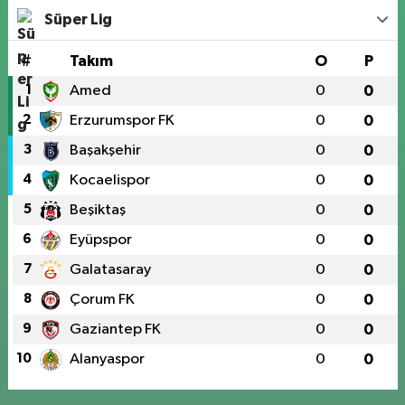
Süper Lig
#
Takım
O
P
1
Amed
0
0
2
Erzurumspor FK
0
0
3
Başakşehir
0
0
4
Kocaelispor
0
0
5
Beşiktaş
0
0
6
Eyüpspor
0
0
7
Galatasaray
0
0
8
Çorum FK
0
0
9
Gaziantep FK
0
0
10
Alanyaspor
0
0