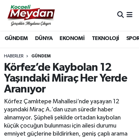
Nöbetçi Eczaneler
GÜNDEM
DÜNYA
EKONOMİ
TEKNOLOJİ
SPO
Hava Durumu
Trafik Durumu
HABERLER
GÜNDEM
Körfez’de Kaybolan 12
Süper Lig Puan Durumu ve Fikstür
Yaşındaki Miraç Her Yerde
Aranıyor
Tüm Manşetler
Körfez Çamlıtepe Mahallesi’nde yaşayan 12
Son Dakika Haberleri
yaşındaki Miraç A.’dan uzun süredir haber
alınamıyor. Şüpheli şekilde ortadan kaybolan
Haber Arşivi
küçük çocuğun bulunması için ailesi durumu
emniyet güçlerine bildirirken, geniş çaplı arama