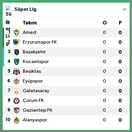
Süper Lig
#
Takım
O
P
1
Amed
0
0
2
Erzurumspor FK
0
0
3
Başakşehir
0
0
4
Kocaelispor
0
0
5
Beşiktaş
0
0
6
Eyüpspor
0
0
7
Galatasaray
0
0
8
Çorum FK
0
0
9
Gaziantep FK
0
0
10
Alanyaspor
0
0