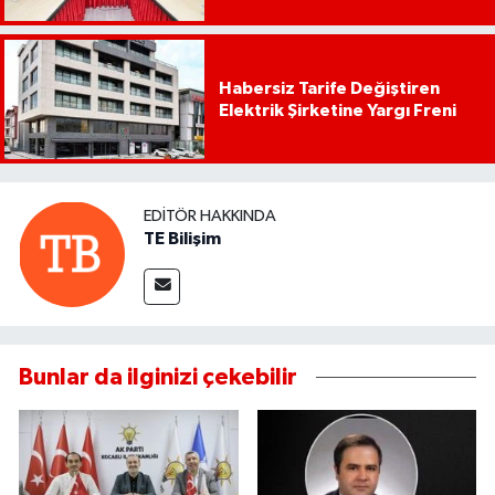
Habersiz Tarife Değiştiren
Elektrik Şirketine Yargı Freni
EDITÖR HAKKINDA
TE Bilişim
Bunlar da ilginizi çekebilir