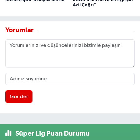
Kocaelispor'a Büyük Moral
Kocaeli’nin Su Geleceği İçin
Acil Çağrı"
Yorumlar
Gönder
Süper Lig Puan Durumu