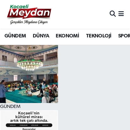
Nöbetçi Eczaneler
GÜNDEM
DÜNYA
EKONOMİ
TEKNOLOJİ
SPO
Hava Durumu
Trafik Durumu
Süper Lig Puan Durumu ve Fikstür
Tüm Manşetler
Son Dakika Haberleri
GÜNDEM
Haber Arşivi