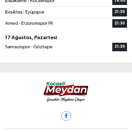
Başakşehir - Kocaelispor
19:00
Beşiktaş - Eyüpspor
21:30
Amed - Erzurumspor FK
21:30
17 Ağustos, Pazartesi
Samsunspor - Göztepe
21:30