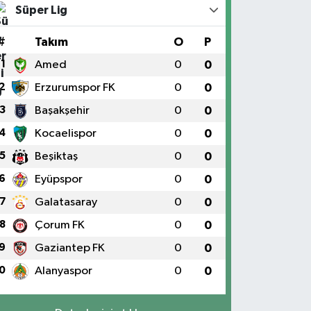
Süper Lig
#
Takım
O
P
1
Amed
0
0
2
Erzurumspor FK
0
0
3
Başakşehir
0
0
4
Kocaelispor
0
0
5
Beşiktaş
0
0
6
Eyüpspor
0
0
7
Galatasaray
0
0
8
Çorum FK
0
0
9
Gaziantep FK
0
0
0
Alanyaspor
0
0