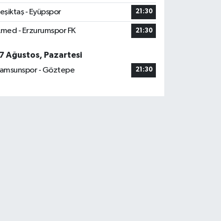
eşiktaş - Eyüpspor
21:30
med - Erzurumspor FK
21:30
7 Ağustos, Pazartesi
amsunspor - Göztepe
21:30