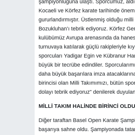
şampiyonluğuna ulaştı. Sporcumuz, aldı
Kocaeli ve Körfez karate tarihinde öneml
gururlandırmıştır. Üstlenmiş olduğu mill
Bozukluhan’ı tebrik ediyoruz. Körfez Gen
kulübümüz Avrupa arenasında da hanesi
turnuvaya katılarak güçlü rakipleriyle 
sporcuları Yadigar Egin ve Kübranur Ha
büyük bir tecrübe edindiler. Sporcularım
daha büyük başarılara imza atacakların
birincisi olan Milli Takımımızı, bütün sp
dolayı tebrik ediyoruz” denilerek duyulan
MİLLİ TAKIM HALİNDE BİRİNCİ OLD
Diğer taraftan Basel Open Karate Şampi
başarıya sahne oldu. Şampiyonada tatami