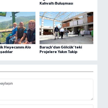
Kahvaltı Buluşması
rik Heyecanını Alo
Baraçlı’dan Gölcük’teki
aşadılar
Projelere Yakın Takip