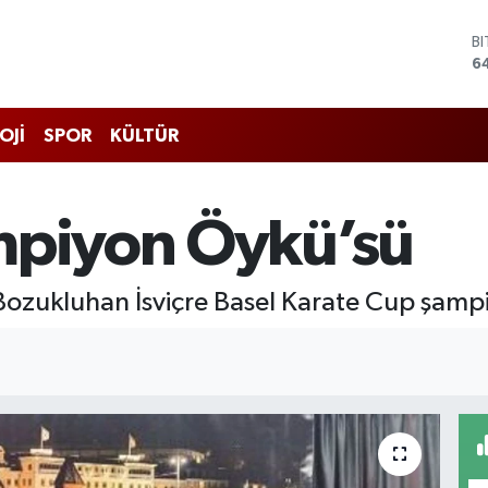
B
6
D
4
E
5
OJİ
SPOR
KÜLTÜR
S
6
G
mpiyon Öykü’sü
6
B
1
ozukluhan İsviçre Basel Karate Cup şamp