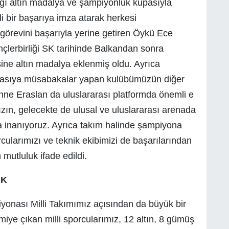
ğı altın madalya ve şampiyonluk kupasıyla
i bir başarıya imza atarak herkesi
i görevini başarıyla yerine getiren Öykü Ece
çlerbirliği SK tarihinde Balkandan sonra
ne altın madalya eklenmiş oldu. Ayrıca
kıyasıya müsabakalar yapan kulübümüzün diğer
nne Eraslan da uluslararası platformda önemli e
ızın, gelecekte de ulusal ve uluslararası arenada
a inanıyoruz. Ayrıca takım halinde şampiyona
orcularımızı ve teknik ekibimizi de başarılarından
 mutluluk ifade edildi.
UK
yonası Milli Takımımız açısından da büyük bir
ye çıkan milli sporcularımız, 12 altın, 8 gümüş