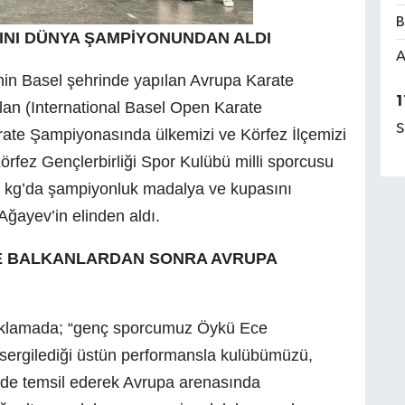
B
INI DÜNYA ŞAMPİYONUNDAN ALDI
A
’nin Basel şehrinde yapılan Avrupa Karate
1
lan (International Basel Open Karate
S
ate Şampiyonasında ülkemizi ve Körfez İlçemizi
örfez Gençlerbirliği Spor Kulübü milli sporcusu
 kg’da şampiyonluk madalya ve kupasını
ayev’in elinden aldı.
EDE BALKANLARDAN SONRA AVRUPA
açıklamada; “genç sporcumuz Öykü Ece
ergilediği üstün performansla kulübümüzü,
ekilde temsil ederek Avrupa arenasında