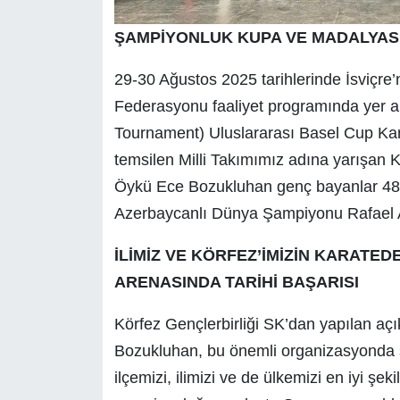
ŞAMPİYONLUK KUPA VE MADALYAS
29-30 Ağustos 2025 tarihlerinde İsviçre
Federasyonu faaliyet programında yer a
Tournament) Uluslararası Basel Cup Kar
temsilen Milli Takımımız adına yarışan K
Öykü Ece Bozukluhan genç bayanlar 48
Azerbaycanlı Dünya Şampiyonu Rafael Ağ
İLİMİZ VE KÖRFEZ’İMİZİN KARAT
ARENASINDA TARİHİ BAŞARISI
Körfez Gençlerbirliği SK’dan yapılan 
Bozukluhan, bu önemli organizasyonda s
ilçemizi, ilimizi ve de ülkemizi en iyi ş