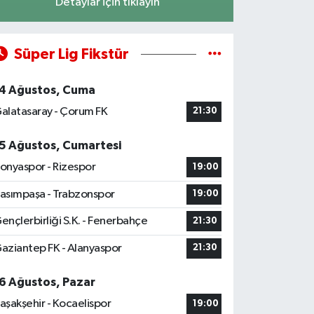
Detaylar için tıklayın
Süper Lig Fikstür
4 Ağustos, Cuma
alatasaray - Çorum FK
21:30
5 Ağustos, Cumartesi
onyaspor - Rizespor
19:00
asımpaşa - Trabzonspor
19:00
ençlerbirliği S.K. - Fenerbahçe
21:30
aziantep FK - Alanyaspor
21:30
6 Ağustos, Pazar
aşakşehir - Kocaelispor
19:00