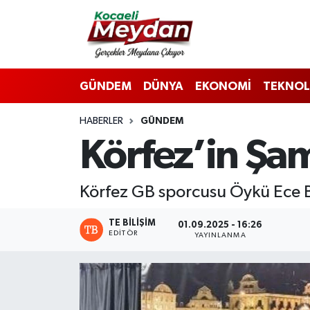
Nöbetçi Eczaneler
GÜNDEM
DÜNYA
EKONOMİ
TEKNOL
Hava Durumu
HABERLER
GÜNDEM
Trafik Durumu
Körfez’in Şa
Süper Lig Puan Durumu ve Fikstür
Körfez GB sporcusu Öykü Ece B
Tüm Manşetler
TE BILIŞIM
01.09.2025 - 16:26
Son Dakika Haberleri
EDITÖR
YAYINLANMA
Haber Arşivi