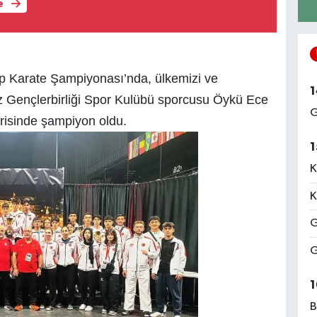
e
up Karate Şampiyonası’nda, ülkemizi ve
1
ez Gençlerbirliği Spor Kulübü sporcusu Öykü Ece
G
risinde şampiyon oldu.
1
K
K
G
G
1
B