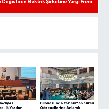
 Değiştiren Elektrik Şirketine Yargı Freni
lediyesi
Dilovası'nda Yaz Kur'an Kursu
ne İlk Yardım
Öğrencilerine Anlamlı