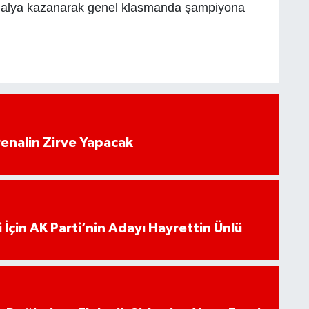
dalya kazanarak genel klasmanda şampiyona
enalin Zirve Yapacak
 İçin AK Parti’nin Adayı Hayrettin Ünlü