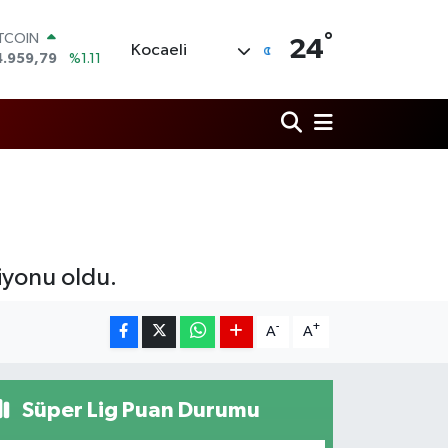
ITCOIN
°
4.959,79
%1.11
24
Kocaeli
OLAR
7,7436
%0.18
URO
5,2510
%0.32
TERLİN
4,4811
%0.38
RAM ALTIN
660.55
%0.03
İST100
3.779
%-14
iyonu oldu.
-
+
A
A
Süper Lig Puan Durumu