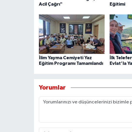
Acil Çağrı"
Eğitimi
İlim Yayma Cemiyeti Yaz
İlk Telefe
Eğitim Programı Tamamlandı
Evlat’la Y
Yorumlar