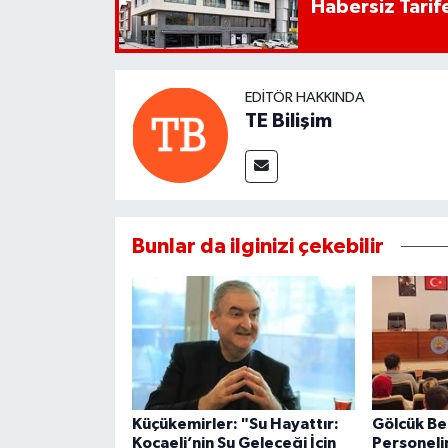
Habersiz Tarife
EDITÖR HAKKINDA
TE Bilişim
Bunlar da ilginizi çekebilir
Küçükemirler: "Su Hayattır:
Gölcük Be
Kocaeli’nin Su Geleceği İçin
Personeli