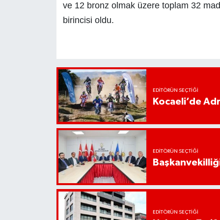
ve 12 bronz olmak üzere toplam 32 ma
birincisi oldu.
EDITÖRÜN SEÇTIĞI
Kocaeli’de Adr
EDITÖRÜN SEÇTIĞI
Başkanvekilliği
EDITÖRÜN SEÇTIĞI