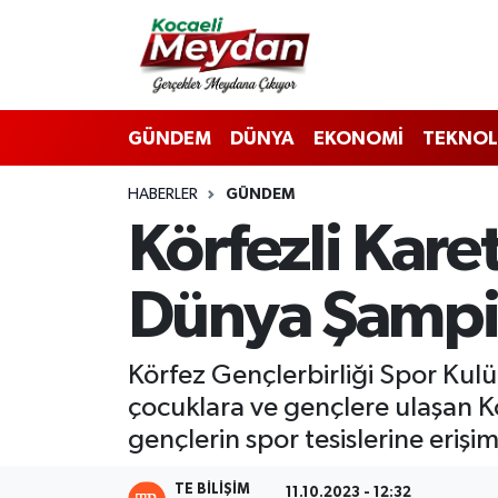
Nöbetçi Eczaneler
GÜNDEM
DÜNYA
EKONOMİ
TEKNOL
Hava Durumu
HABERLER
GÜNDEM
Trafik Durumu
Körfezli Kare
Süper Lig Puan Durumu ve Fikstür
Dünya Şampi
Tüm Manşetler
Son Dakika Haberleri
Körfez Gençlerbirliği Spor Kulüb
çocuklara ve gençlere ulaşan Kö
Haber Arşivi
gençlerin spor tesislerine erişim
TE BILIŞIM
11.10.2023 - 12:32