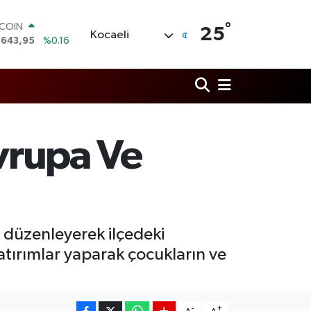
°
LAR
25
Kocaeli
,6006
%0.06
RO
,0250
%0.02
ERLİN
,2398
%0.2
AM ALTIN
00.87
%0.12
ST100
Avrupa Ve
.799
%70
TCOIN
.643,95
%0.16
r düzenleyerek ilçedeki
atırımlar yaparak çocukların ve
-
+