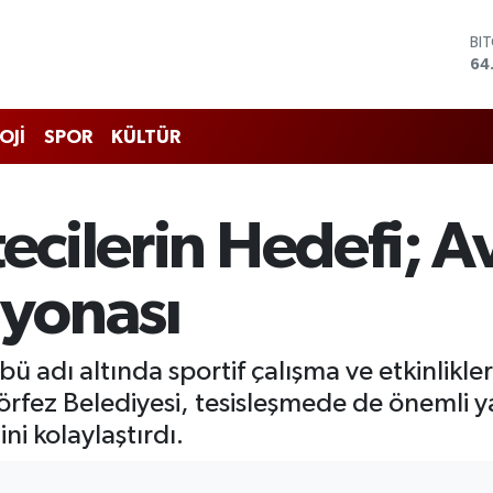
DO
47
EU
55
ST
OJİ
SPOR
KÜLTÜR
64
GR
65
Bİ
tecilerin Hedefi; 
13
BI
64
yonası
ü adı altında sportif çalışma ve etkinlikle
rfez Belediyesi, tesisleşmede de önemli y
ini kolaylaştırdı.