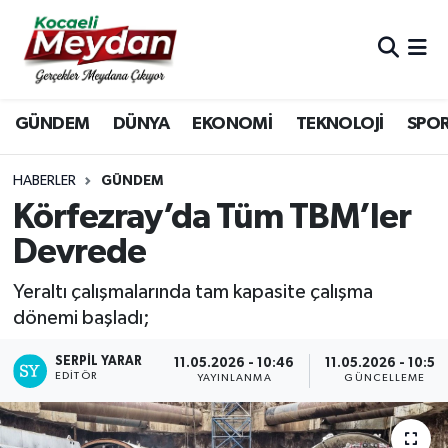
Nöbetçi Eczaneler
GÜNDEM
DÜNYA
EKONOMİ
TEKNOLOJİ
SPO
Hava Durumu
Trafik Durumu
HABERLER
GÜNDEM
Körfezray’da Tüm TBM’ler
Süper Lig Puan Durumu ve Fikstür
Devrede
Tüm Manşetler
Yeraltı çalışmalarında tam kapasite çalışma
dönemi başladı;
Son Dakika Haberleri
SERPİL YARAR
11.05.2026 - 10:46
11.05.2026 - 10:58
EDITÖR
Haber Arşivi
YAYINLANMA
GÜNCELLEME