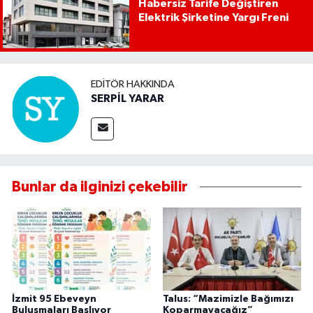
Habersiz Tarife Değiştiren
Elektrik Şirketine Yargı Freni
EDITÖR HAKKINDA
SERPİL YARAR
Bunlar da ilginizi çekebilir
İzmit 95 Ebeveyn
Talus: “Mazimizle Bağımızı
Buluşmaları Başlıyor
Koparmayacağız”