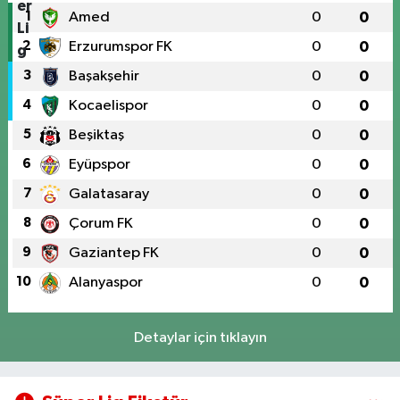
1
Amed
0
0
2
Erzurumspor FK
0
0
3
Başakşehir
0
0
4
Kocaelispor
0
0
5
Beşiktaş
0
0
6
Eyüpspor
0
0
7
Galatasaray
0
0
8
Çorum FK
0
0
9
Gaziantep FK
0
0
10
Alanyaspor
0
0
Detaylar için tıklayın