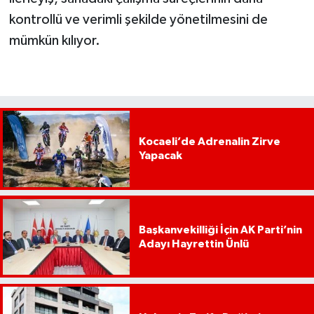
kontrollü ve verimli şekilde yönetilmesini de
mümkün kılıyor.
Kocaeli’de Adrenalin Zirve
Yapacak
Başkanvekilliği İçin AK Parti’nin
Adayı Hayrettin Ünlü