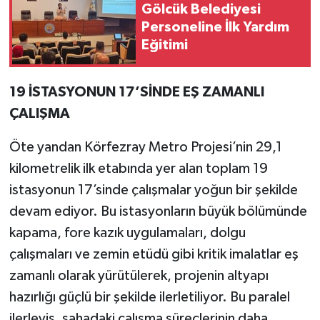
Gölcük Belediyesi
Personeline İlk Yardım
Eğitimi
19 İSTASYONUN 17’SİNDE EŞ ZAMANLI
ÇALIŞMA
Öte yandan Körfezray Metro Projesi’nin 29,1
kilometrelik ilk etabında yer alan toplam 19
istasyonun 17’sinde çalışmalar yoğun bir şekilde
devam ediyor. Bu istasyonların büyük bölümünde
kapama, fore kazık uygulamaları, dolgu
çalışmaları ve zemin etüdü gibi kritik imalatlar eş
zamanlı olarak yürütülerek, projenin altyapı
hazırlığı güçlü bir şekilde ilerletiliyor. Bu paralel
ilerleyiş, sahadaki çalışma süreçlerinin daha