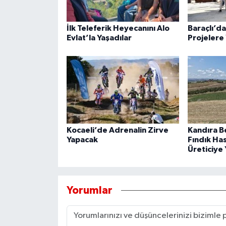
İlk Teleferik Heyecanını Alo
Baraçlı’d
Evlat’la Yaşadılar
Projelere 
Kocaeli’de Adrenalin Zirve
Kandıra B
Yapacak
Fındık Ha
Üreticiye 
Yorumlar