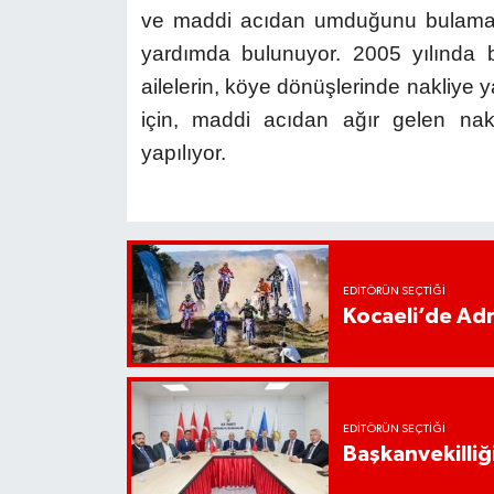
ve maddi acıdan umduğunu bulamay
yardımda bulunuyor. 2005 yılında b
ailelerin, köye dönüşlerinde nakliye y
için, maddi acıdan ağır gelen nakl
yapılıyor.
EDITÖRÜN SEÇTIĞI
Kocaeli’de Adr
EDITÖRÜN SEÇTIĞI
Başkanvekilliği