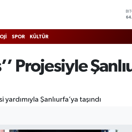
BI
64
DO
47
EU
OJİ
SPOR
KÜLTÜR
55
ST
64
GR
’ Projesiyle Şanlı
65
Bİ
13
i yardımıyla Şanlıurfa’ya taşındı