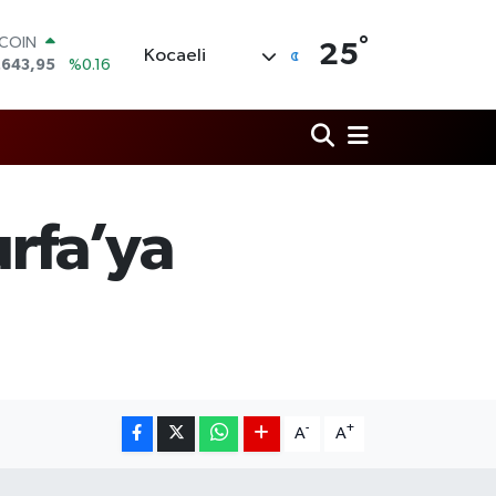
TCOIN
°
25
Kocaeli
.643,95
%0.16
LAR
,6006
%0.06
RO
,0250
%0.02
ERLİN
,2398
%0.2
AM ALTIN
urfa’ya
00.87
%0.12
ST100
.799
%70
-
+
A
A