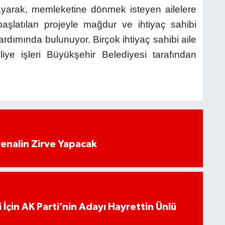
arak, memleketine dönmek isteyen ailelere
aşlatılan projeyle mağdur ve ihtiyaç sahibi
ardımında bulunuyor. Birçok ihtiyaç sahibi aile
iye işleri Büyükşehir Belediyesi tarafından
enalin Zirve Yapacak
 İçin AK Parti’nin Adayı Hayrettin Ünlü