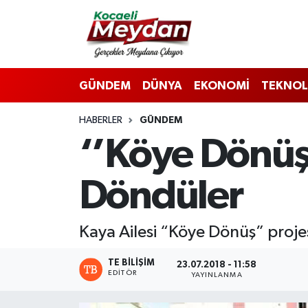
Nöbetçi Eczaneler
GÜNDEM
DÜNYA
EKONOMİ
TEKNOL
Hava Durumu
HABERLER
GÜNDEM
Trafik Durumu
‘’Köye Dönüş’
Süper Lig Puan Durumu ve Fikstür
Döndüler
Tüm Manşetler
Son Dakika Haberleri
Kaya Ailesi “Köye Dönüş” projes
Haber Arşivi
TE BILIŞIM
23.07.2018 - 11:58
EDITÖR
YAYINLANMA