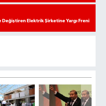
 Değiştiren Elektrik Şirketine Yargı Freni