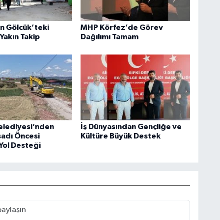
an Gölcük’teki
MHP Körfez’de Görev
Yakın Takip
Dağılımı Tamam
elediyesi’nden
İş Dünyasından Gençliğe ve
sadı Öncesi
Kültüre Büyük Destek
Yol Desteği