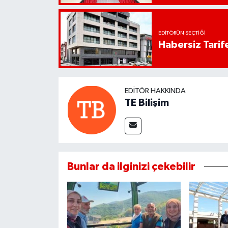
EDITÖRÜN SEÇTIĞI
Habersiz Tarife
EDITÖR HAKKINDA
TE Bilişim
Bunlar da ilginizi çekebilir