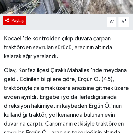
Paylaş
-
+
A
A
Kocaeli'de kontrolden çıkıp duvara çarpan
traktörden savrulan sürücü, aracının altında
kalarak ağır yaralandı.
Olay, Körfez ilçesi Çıraklı Mahallesi'nde meydana
geldi. Edinilen bilgilere göre, Ergün Ö. (45),
traktörüyle çalışmak üzere arazisine gitmek üzere
evden ayrıldı. Engebeli yolda ilerlediği sırada
direksiyon hakimiyetini kaybeden Ergün Ö.'nün
kullandığı traktör, yol kenarında bulunan evin
duvarına çarptı. Çarpmanın etkisiyle traktörden
savrulan Ergün Ö., aracının tekerleğinin altında