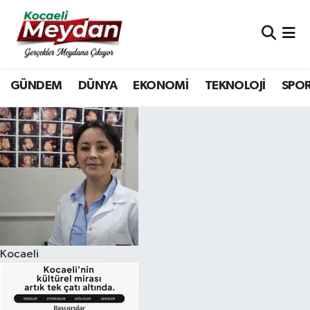
Nöbetçi Eczaneler
GÜNDEM
DÜNYA
EKONOMİ
TEKNOLOJİ
SPO
Hava Durumu
Trafik Durumu
Süper Lig Puan Durumu ve Fikstür
Tüm Manşetler
Son Dakika Haberleri
Kocaeli
Haber Arşivi