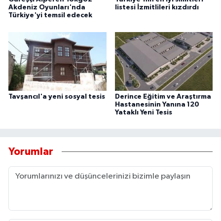
Akdeniz Oyunları'nda
listesi İzmitlileri kızdırdı
Türkiye'yi temsil edecek
Tavşancıl'a yeni sosyal tesis
Derince Eğitim ve Araştırma
Hastanesinin Yanına 120
Yataklı Yeni Tesis
Yorumlar