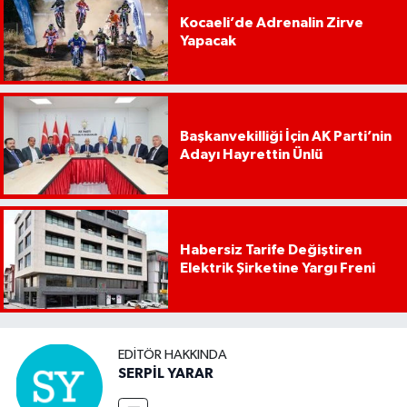
Kocaeli’de Adrenalin Zirve
Yapacak
Başkanvekilliği İçin AK Parti’nin
Adayı Hayrettin Ünlü
Habersiz Tarife Değiştiren
Elektrik Şirketine Yargı Freni
EDITÖR HAKKINDA
SERPİL YARAR