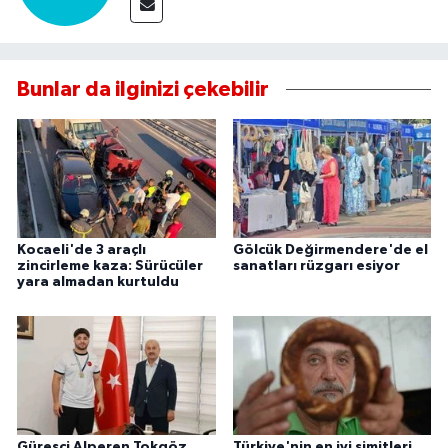
Bunlar da ilginizi çekebilir
Kocaeli'de 3 araçlı
Gölcük Değirmendere'de el
zincirleme kaza: Sürücüler
sanatları rüzgarı esiyor
yara almadan kurtuldu
Güreşçi Alperen Tokgöz
Türkiye'nin en iyi simitleri