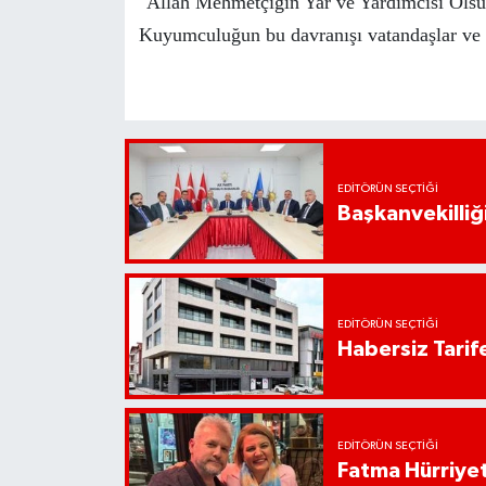
"Allah Mehmetçiğin Yar ve Yardımcısı Olsun
Kuyumculuğun bu davranışı vatandaşlar ve e
EDITÖRÜN SEÇTIĞI
Başkanvekilliği
EDITÖRÜN SEÇTIĞI
Habersiz Tarife
EDITÖRÜN SEÇTIĞI
Fatma Hürriyet