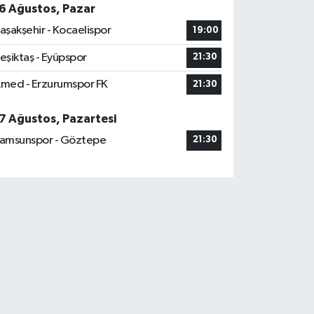
6 Ağustos, Pazar
aşakşehir - Kocaelispor
19:00
eşiktaş - Eyüpspor
21:30
med - Erzurumspor FK
21:30
7 Ağustos, Pazartesi
amsunspor - Göztepe
21:30