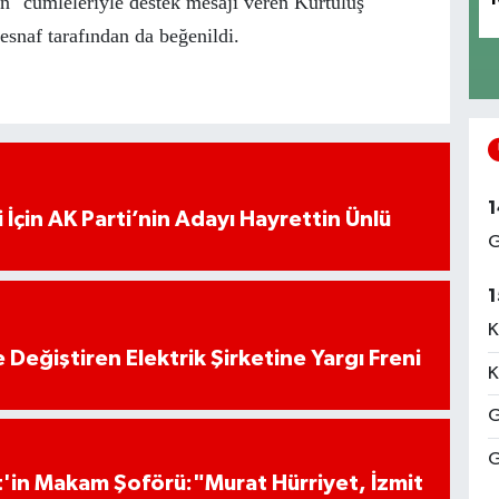
" cümleleriyle destek mesajı veren Kurtuluş
snaf tarafından da beğenildi.
1
 İçin AK Parti’nin Adayı Hayrettin Ünlü
G
1
K
 Değiştiren Elektrik Şirketine Yargı Freni
K
G
G
'in Makam Şoförü:"Murat Hürriyet, İzmit