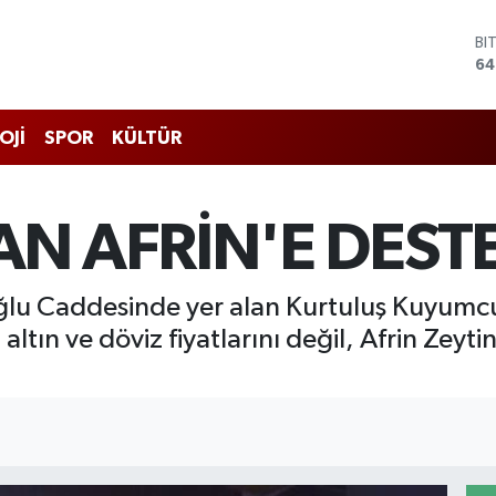
BI
64
D
47
E
OJİ
SPOR
KÜLTÜR
55
ST
64
GR
AN AFRİN'E DEST
65
Bİ
13
oğlu Caddesinde yer alan Kurtuluş Kuyumcu
 altın ve döviz fiyatlarını değil, Afrin Zeyt