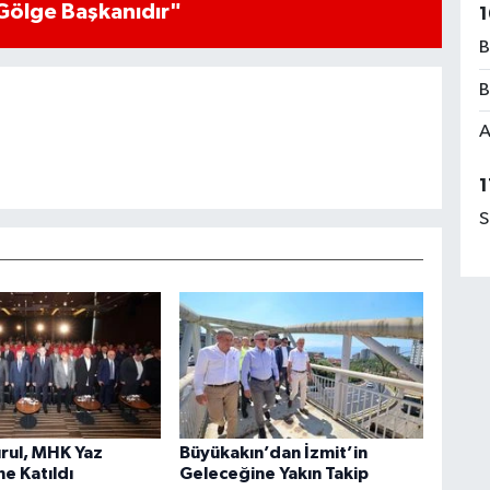
Gölge Başkanıdır"
1
B
B
A
1
S
rul, MHK Yaz
Büyükakın’dan İzmit’in
e Katıldı
Geleceğine Yakın Takip