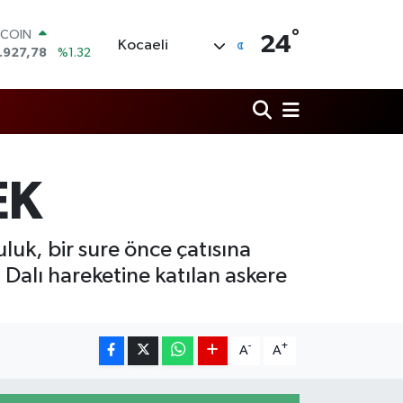
°
TCOIN
24
Kocaeli
.927,78
%1.32
OLAR
,5894
%0.08
URO
,0398
%-0.02
ERLİN
,1581
%0.16
AM ALTIN
EK
27.85
%0.54
ST100
.703
%11
luk, bir sure önce çatısına
in Dalı hareketine katılan askere
-
+
A
A