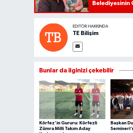
Belediyesinin 
EDITÖR HAKKINDA
TE Bilişim
Bunlar da ilginizi çekebilir
Körfez’in Gururu: Körfezli
Başkan Du
Zümra Milli Takım Aday
Semineri’n