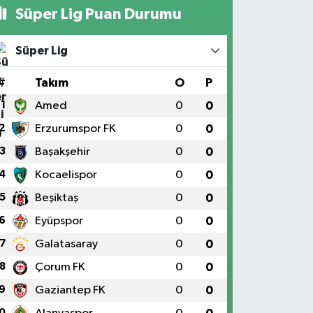
Süper Lig Puan Durumu
Süper Lig
#
Takım
O
P
1
Amed
0
0
2
Erzurumspor FK
0
0
3
Başakşehir
0
0
4
Kocaelispor
0
0
5
Beşiktaş
0
0
6
Eyüpspor
0
0
7
Galatasaray
0
0
8
Çorum FK
0
0
9
Gaziantep FK
0
0
0