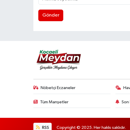
Gönder
Nöbetçi Eczaneler
Ha
Tüm Manşetler
Son 
RSS
Copyright © 2025. Her hakkı saklıdır.