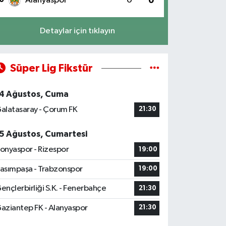
Alanyaspor
0
0
Detaylar için tıklayın
Süper Lig Fikstür
4 Ağustos, Cuma
alatasaray - Çorum FK
21:30
5 Ağustos, Cumartesi
onyaspor - Rizespor
19:00
asımpaşa - Trabzonspor
19:00
ençlerbirliği S.K. - Fenerbahçe
21:30
aziantep FK - Alanyaspor
21:30