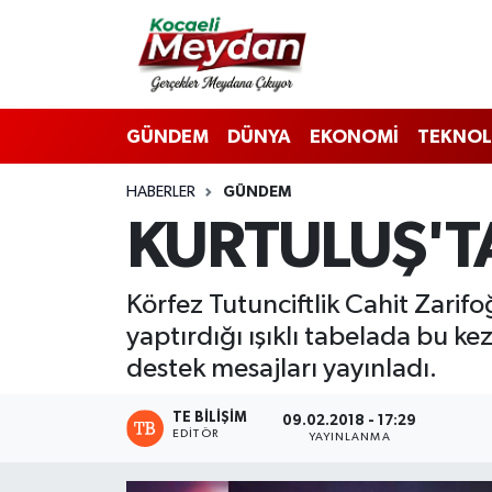
Nöbetçi Eczaneler
GÜNDEM
DÜNYA
EKONOMİ
TEKNOL
Hava Durumu
HABERLER
GÜNDEM
Trafik Durumu
KURTULUŞ'T
Süper Lig Puan Durumu ve Fikstür
Körfez Tutunciftlik Cahit Zarif
Tüm Manşetler
yaptırdığı ışıklı tabelada bu kez
Son Dakika Haberleri
destek mesajları yayınladı.
Haber Arşivi
TE BILIŞIM
09.02.2018 - 17:29
EDITÖR
YAYINLANMA