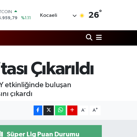
ITCOIN
4.959,79
%1.11
°
OLAR
26
Kocaeli
7,7436
%0.18
URO
5,2510
%0.32
TERLİN
4,4811
%0.38
RAM ALTIN
660.55
%0.03
İST100
ası Çıkarıldı
3.779
%-14
Y etkinliğinde buluşan
sını çıkardı
-
+
A
A
Süper Lig Puan Durumu