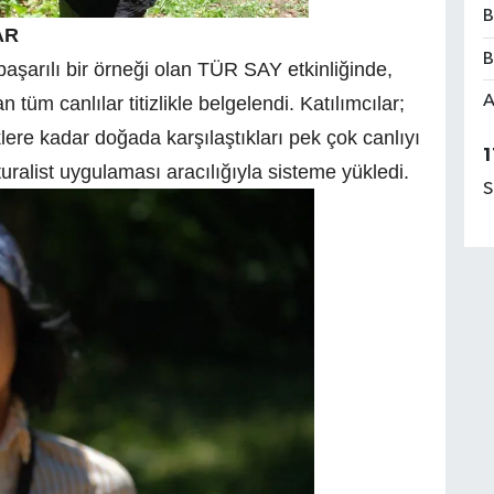
B
AR
B
başarılı bir örneği olan TÜR SAY etkinliğinde,
A
 tüm canlılar titizlikle belgelendi. Katılımcılar;
ere kadar doğada karşılaştıkları pek çok canlıyı
1
uralist uygulaması aracılığıyla sisteme yükledi.
S