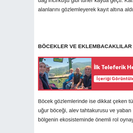
dağ incirkuşu gibi türler kayda geçti. Ka
alanlarını gözlemleyerek kayıt altına aldı
BÖCEKLER VE EKLEMBACAKLILAR D
İlk Teleferik 
İçeriği Görüntül
Böcek gözlemlerinde ise dikkat çeken tür
uğur böceği, alev tahtakurusu ve yaban a
bölgenin ekosisteminde önemli rol oynaya