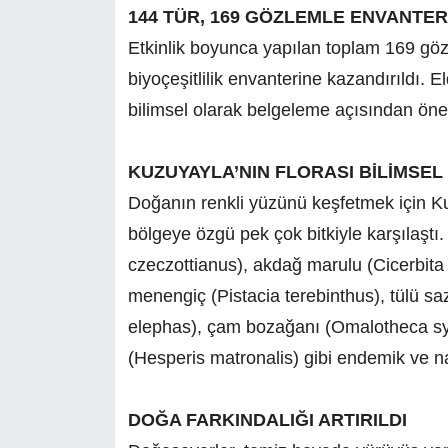
144 TÜR, 169 GÖZLEMLE ENVANTER
Etkinlik boyunca yapılan toplam 169 göz
biyoçeşitlilik envanterine kazandırıldı. El
bilimsel olarak belgeleme açısından öne
KUZUYAYLA’NIN FLORASI BİLİMSE
Doğanın renkli yüzünü keşfetmek için Ku
bölgeye özgü pek çok bitkiyle karşılaştı
czeczottianus), akdağ marulu (Cicerbita 
menengiç (Pistacia terebinthus), tülü sa
elephas), çam bozağanı (Omalotheca sylva
(Hesperis matronalis) gibi endemik ve nad
DOĞA FARKINDALIĞI ARTIRILDI