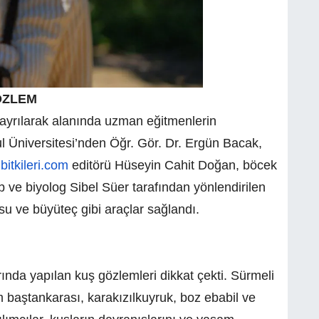
ÖZLEM
a ayrılarak alanında uzman eğitmenlerin
l Üniversitesi’nden Öğr. Gör. Dr. Ergün Bacak,
bitkileri.com
editörü Hüseyin Cahit Doğan, böcek
ve biyolog Sibel Süer tarafından yönlendirilen
u ve büyüteç gibi araçlar sağlandı.
rında yapılan kuş gözlemleri dikkat çekti. Sürmeli
am baştankarası, karakızılkuyruk, boz ebabil ve