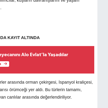
tılımcılar, kuşların davranışlarını ve yaşam
.
A KAYIT ALTINDA
Heyecanını Alo Evlat’la Yaşadılar
e
ler arasında orman çekirgesi, İspanyol kraliçesi,
rısı örümceği yer aldı. Bu türlerin tamamı,
n canlılar arasında değerlendiriliyor.