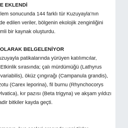
E EKLENDİ
lem sonucunda 144 farklı tür Kuzuyayla’nın
de edilen veriler, bölgenin ekolojik zenginliğini
mli bir kaynak oluşturdu.
L OLARAK BELGELENİYOR
zuyayla patikalarında yürüyen katılımcılar,
. Etkinlik sırasında; çalı mürdümüğü (Lathyrus
variabilis), öküz çıngırağı (Campanula grandis),
zotu (Carex leporina), fil burnu (Rhynchocorys
tica), kır pazısı (Beta trigyna) ve akşam yıldızı
ir bitkiler kayda geçti.