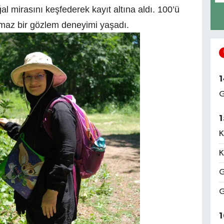
l mirasını keşfederek kayıt altına aldı. 100’ü
lmaz bir gözlem deneyimi yaşadı.
1
G
1
K
K
G
G
1