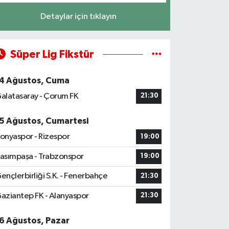
Detaylar için tıklayın
Süper Lig Fikstür
4 Ağustos, Cuma
alatasaray - Çorum FK
21:30
5 Ağustos, Cumartesi
onyaspor - Rizespor
19:00
asımpaşa - Trabzonspor
19:00
ençlerbirliği S.K. - Fenerbahçe
21:30
aziantep FK - Alanyaspor
21:30
6 Ağustos, Pazar