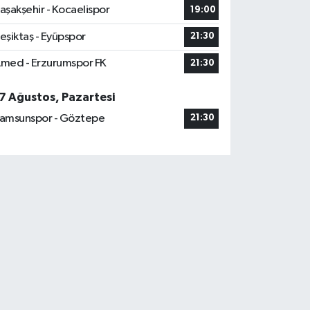
aşakşehir - Kocaelispor
19:00
eşiktaş - Eyüpspor
21:30
med - Erzurumspor FK
21:30
7 Ağustos, Pazartesi
amsunspor - Göztepe
21:30