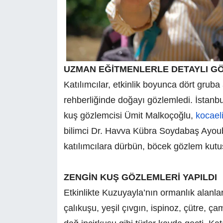
UZMAN EĞİTMENLERLE DETAYLI G
Katılımcılar, etkinlik boyunca dört grub
rehberliğinde doğayı gözlemledi. İstanbu
kuş gözlemcisi Ümit Malkoçoğlu,
kocaeli
bilimci Dr. Havva Kübra Soydabaş Ayoub 
katılımcılara dürbün, böcek gözlem kutus
ZENGİN KUŞ GÖZLEMLERİ YAPILDI
Etkinlikte Kuzuyayla’nın ormanlık alanla
çalıkuşu, yeşil çıvgın, ispinoz, çütre, ç