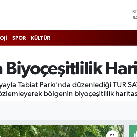
B
6
D
4
E
5
S
OJİ
SPOR
KÜLTÜR
6
G
6
B
iyoçeşitlilik Harit
1
yayla Tabiat Parkı’nda düzenlediği TÜR SA
özlemleyerek bölgenin biyoçeşitlilik harita