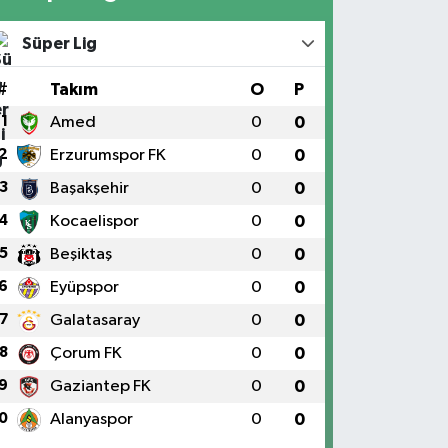
Süper Lig
#
Takım
O
P
1
Amed
0
0
2
Erzurumspor FK
0
0
3
Başakşehir
0
0
4
Kocaelispor
0
0
5
Beşiktaş
0
0
6
Eyüpspor
0
0
7
Galatasaray
0
0
8
Çorum FK
0
0
9
Gaziantep FK
0
0
0
Alanyaspor
0
0