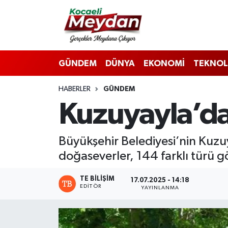
Nöbetçi Eczaneler
GÜNDEM
DÜNYA
EKONOMİ
TEKNOL
Hava Durumu
HABERLER
GÜNDEM
Trafik Durumu
Kuzuyayla’da B
Süper Lig Puan Durumu ve Fikstür
Büyükşehir Belediyesi’nin Kuzu
Tüm Manşetler
doğaseverler, 144 farklı türü g
Son Dakika Haberleri
TE BILIŞIM
17.07.2025 - 14:18
EDITÖR
YAYINLANMA
Haber Arşivi