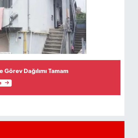
e Görev Dağılımı Tamam
e