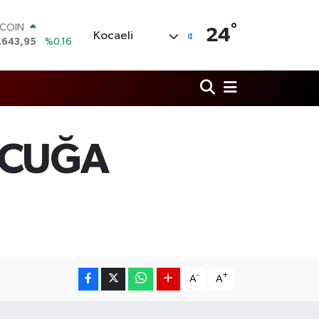
TCOIN
°
24
.643,95
%0.16
Kocaeli
LAR
,6704
%0
RO
,0406
%-0.08
ERLİN
,2143
%0
AM ALTIN
OCUĞA
00.87
%0.12
ST100
.799
%70
-
+
A
A