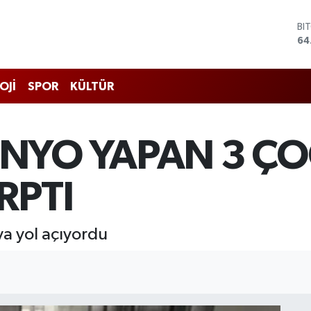
BI
64
DO
47
EU
OJİ
SPOR
KÜLTÜR
55
ST
64
GR
NYO YAPAN 3 Ç
65
Bİ
13
RPTI
ya yol açıyordu