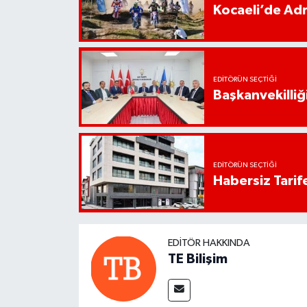
Kocaeli’de Adr
EDITÖRÜN SEÇTIĞI
Başkanvekilliği
EDITÖRÜN SEÇTIĞI
Habersiz Tarife
EDITÖR HAKKINDA
TE Bilişim