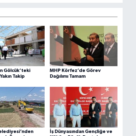
an Gölcük’teki
MHP Körfez’de Görev
Yakın Takip
Dağılımı Tamam
elediyesi’nden
İş Dünyasından Gençliğe ve