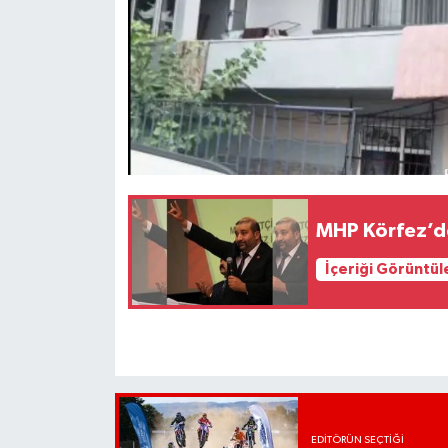
MHP Körfez’d
İçeriği Görüntül
EDITÖRÜN SEÇTIĞI