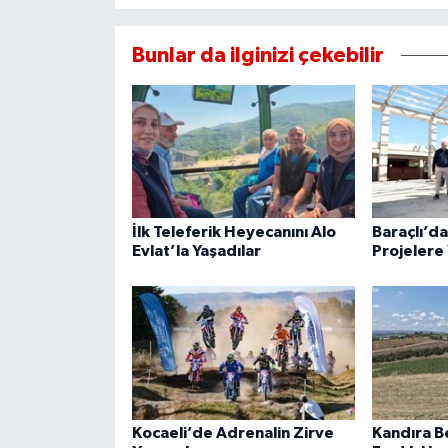
Bunlar da ilginizi çekebilir
İlk Teleferik Heyecanını Alo
Baraçlı’d
Evlat’la Yaşadılar
Projelere 
Kocaeli’de Adrenalin Zirve
Kandıra B