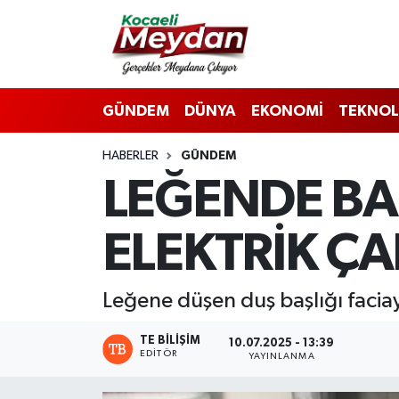
Nöbetçi Eczaneler
GÜNDEM
DÜNYA
EKONOMİ
TEKNOL
Hava Durumu
HABERLER
GÜNDEM
Trafik Durumu
LEĞENDE BA
Süper Lig Puan Durumu ve Fikstür
ELEKTRİK ÇA
Tüm Manşetler
Son Dakika Haberleri
Leğene düşen duş başlığı facia
Haber Arşivi
TE BILIŞIM
10.07.2025 - 13:39
EDITÖR
YAYINLANMA