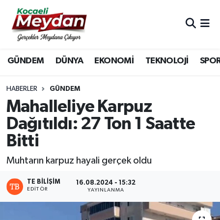
Nöbetçi Eczaneler
GÜNDEM
DÜNYA
EKONOMİ
TEKNOLOJİ
SPO
Hava Durumu
Trafik Durumu
HABERLER
GÜNDEM
Mahalleliye Karpuz
Süper Lig Puan Durumu ve Fikstür
Dağıtıldı: 27 Ton 1 Saatte
Bitti
Tüm Manşetler
Muhtarın karpuz hayali gerçek oldu
Son Dakika Haberleri
TE BILIŞIM
16.08.2024 - 15:32
Haber Arşivi
EDITÖR
YAYINLANMA