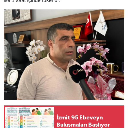
ise 1 saat içinde tükendi.
İzmit 95 Ebeveyn
Buluşmaları Başlıyor