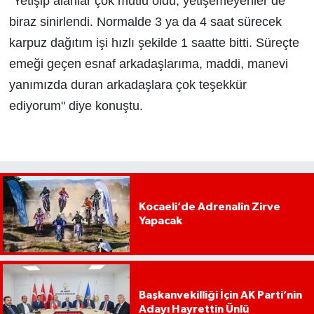
"Yetişip alanlar çok mutlu oldu, yetişemeyenler de
biraz sinirlendi. Normalde 3 ya da 4 saat sürecek
karpuz dağıtım işi hızlı şekilde 1 saatte bitti. Süreçte
emeği geçen esnaf arkadaşlarıma, maddi, manevi
yanımızda duran arkadaşlara çok teşekkür
ediyorum" diye konuştu.
Kocaeli’de Adrenalin Zirve
Yapacak
Başkanvekilliği İçin AK Parti’nin
Adayı Hayrettin Ünlü