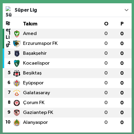
Süper Lig
#
Takım
O
P
1
Amed
0
0
2
Erzurumspor FK
0
0
3
Başakşehir
0
0
4
Kocaelispor
0
0
5
Beşiktaş
0
0
6
Eyüpspor
0
0
7
Galatasaray
0
0
8
Çorum FK
0
0
9
Gaziantep FK
0
0
10
Alanyaspor
0
0