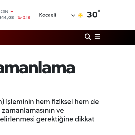
°
LAR
30
Kocaeli
7436
%0.18
RO
2510
%0.32
RLİN
4811
%0.38
M ALTIN
0.55
%0.03
T100
zamanlama
779
%-14
COIN
944,08
%-0.18
 işleminin hem fiziksel hem de
nun zamanlamasının ve
belirlenmesi gerektiğine dikkat