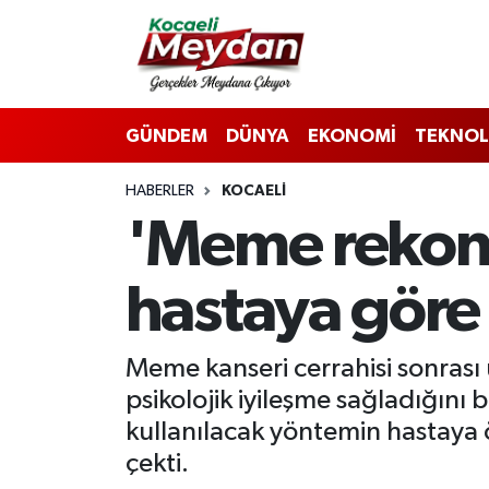
Nöbetçi Eczaneler
GÜNDEM
DÜNYA
EKONOMİ
TEKNOL
Hava Durumu
HABERLER
KOCAELI
Trafik Durumu
'Meme rekon
Süper Lig Puan Durumu ve Fikstür
hastaya göre 
Tüm Manşetler
Son Dakika Haberleri
Meme kanseri cerrahisi sonrası
psikolojik iyileşme sağladığını
Haber Arşivi
kullanılacak yöntemin hastaya ö
çekti.