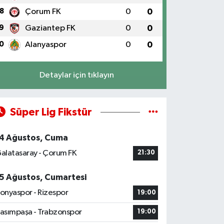
8
Çorum FK
0
0
9
Gaziantep FK
0
0
0
Alanyaspor
0
0
Detaylar için tıklayın
Süper Lig Fikstür
4 Ağustos, Cuma
alatasaray - Çorum FK
21:30
5 Ağustos, Cumartesi
onyaspor - Rizespor
19:00
asımpaşa - Trabzonspor
19:00