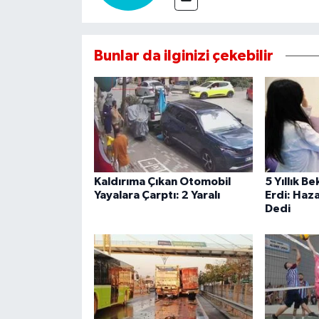
Bunlar da ilginizi çekebilir
Kaldırıma Çıkan Otomobil
5 Yıllık B
Yayalara Çarptı: 2 Yaralı
Erdi: Haza
Dedi