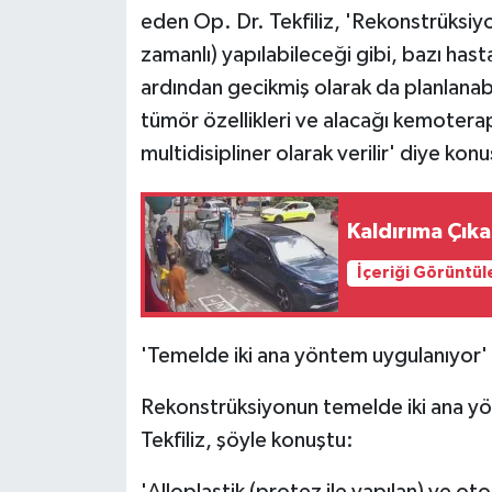
eden Op. Dr. Tekfiliz, 'Rekonstrüksiy
zamanlı) yapılabileceği gibi, bazı has
ardından gecikmiş olarak da planlanabi
tümör özellikleri ve alacağı kemotera
multidisipliner olarak verilir' diye kon
Kaldırıma Çıka
İçeriği Görüntül
'Temelde iki ana yöntem uygulanıyor'
Rekonstrüksiyonun temelde iki ana yön
Tekfiliz, şöyle konuştu:
'Alloplastik (protez ile yapılan) ve oto