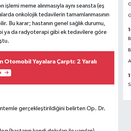
G
on işlemi meme alınmasıyla aynı seansta (eş
talarda onkolojik tedavilerin tamamlanmasının
G
lir. Bu karar; hastanın genel sağlık durumu,
1
pi ya da radyoterapi gibi ek tedavilere göre
B
uştu.
B
n Otomobil Yayalara Çarptı: 2 Yaralı
A
e
1
S
temle gerçekleştirildiğini belirten Op. Dr.
log (hastanın kendi dokuları ile yapılan)