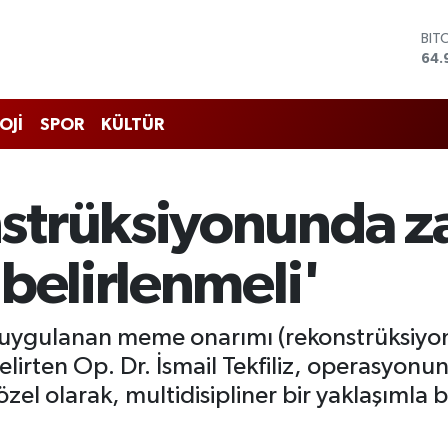
DO
47,
EU
55,
STE
OJİ
SPOR
KÜLTÜR
64,
GRA
666
BİS
strüksiyonunda 
13.
BIT
64.
belirlenmeli'
 uygulanan meme onarımı (rekonstrüksiyon)
 belirten Op. Dr. İsmail Tekfiliz, operasyo
zel olarak, multidisipliner bir yaklaşımla 