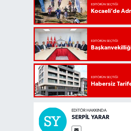
EDITÖRÜN SEÇTIĞI
Kocaeli’de Adr
EDITÖRÜN SEÇTIĞI
Başkanvekilliği
EDITÖRÜN SEÇTIĞI
Habersiz Tarife
EDITÖR HAKKINDA
SERPİL YARAR