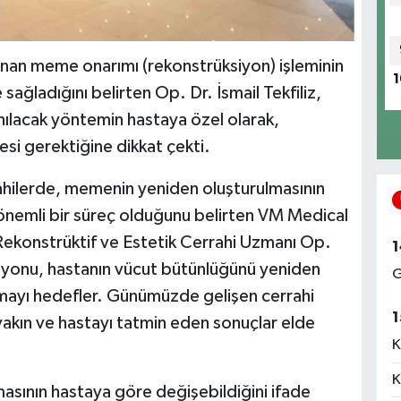
anan meme onarımı (rekonstrüksiyon) işleminin
1
sağladığını belirten Op. Dr. İsmail Tekfiliz,
ılacak yöntemin hastaya özel olarak,
mesi gerektiğine dikkat çekti.
hilerde, memenin yeniden oluşturulmasının
 önemli bir süreç olduğunu belirten VM Medical
Rekonstrüktif ve Estetik Cerrahi Uzmanı Op.
1
siyonu, hastanın vücut bütünlüğünü yeniden
G
rmayı hedefler. Günümüzde gelişen cerrahi
1
akın ve hastayı tatmin eden sonuçlar elde
K
K
ının hastaya göre değişebildiğini ifade