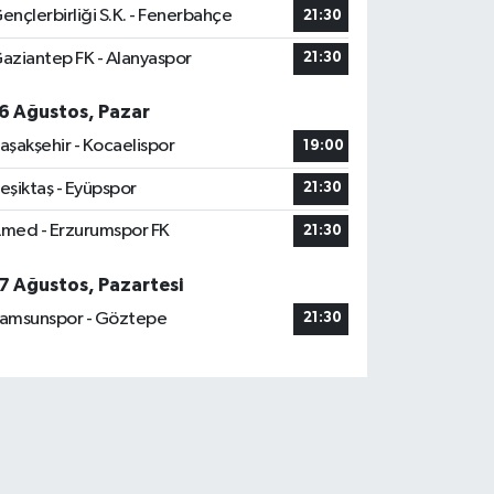
ençlerbirliği S.K. - Fenerbahçe
21:30
aziantep FK - Alanyaspor
21:30
6 Ağustos, Pazar
aşakşehir - Kocaelispor
19:00
eşiktaş - Eyüpspor
21:30
med - Erzurumspor FK
21:30
7 Ağustos, Pazartesi
amsunspor - Göztepe
21:30