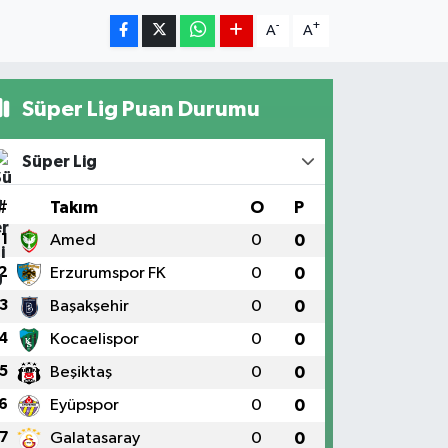
-
+
A
A
Süper Lig Puan Durumu
Süper Lig
#
Takım
O
P
1
Amed
0
0
2
Erzurumspor FK
0
0
3
Başakşehir
0
0
4
Kocaelispor
0
0
5
Beşiktaş
0
0
6
Eyüpspor
0
0
7
Galatasaray
0
0