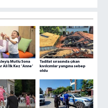
ekleyiş Mutlu Sona
Tadilat sırasında çıkan
r Ali İlk Kez 'Anne'
kıvılcımlar yangına sebep
oldu