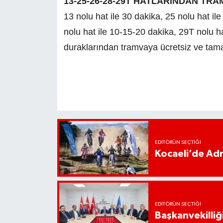
13-25-26-28-29T HATLARINDAN TR
13 nolu hat ile 30 dakika, 25 nolu hat il
nolu hat ile 10-15-20 dakika, 29T nolu ha
duraklarından tramvaya ücretsiz ve tama
EDITÖRÜN SEÇTIĞI
Kocaeli’de Adr
EDITÖRÜN SEÇTIĞI
Başkanvekilliği