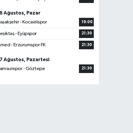
6 Ağustos, Pazar
aşakşehir - Kocaelispor
19:00
eşiktaş - Eyüpspor
21:30
med - Erzurumspor FK
21:30
7 Ağustos, Pazartesi
amsunspor - Göztepe
21:30