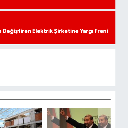
 Değiştiren Elektrik Şirketine Yargı Freni