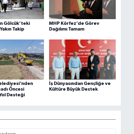
an Gölcük’teki
MHP Körfez’de Görev
Yakın Takip
Dağılımı Tamam
elediyesi’nden
İş Dünyasından Gençliğe ve
sadı Öncesi
Kültüre Büyük Destek
Yol Desteği