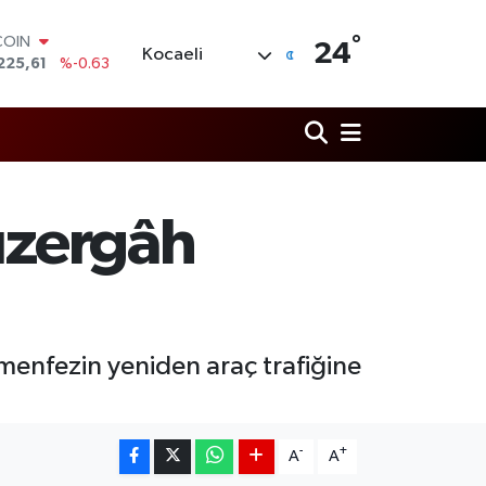
°
LAR
24
Kocaeli
6704
%0
RO
,0406
%-0.08
RLİN
2143
%0
M ALTIN
0.40
%0.45
T100
Güzergâh
799
%70
COIN
225,61
%-0.63
menfezin yeniden araç trafiğine
-
+
A
A