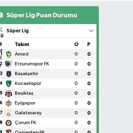
Süper Lig Puan Durumu
Süper Lig
#
Takım
O
P
1
Amed
0
0
2
Erzurumspor FK
0
0
3
Başakşehir
0
0
4
Kocaelispor
0
0
5
Beşiktaş
0
0
6
Eyüpspor
0
0
7
Galatasaray
0
0
8
Çorum FK
0
0
9
Gaziantep FK
0
0