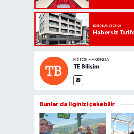
EDITÖRÜN SEÇTIĞI
Habersiz Tarife
EDITÖR HAKKINDA
TE Bilişim
Bunlar da ilginizi çekebilir