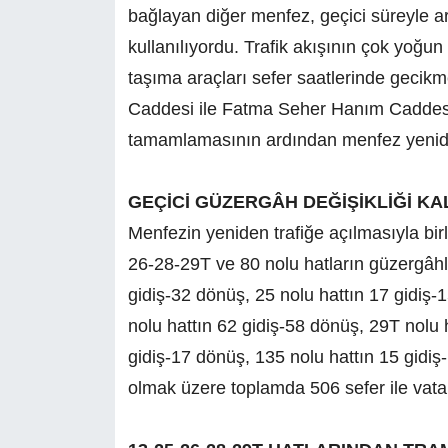
bağlayan diğer menfez, geçici süreyle ar
kullanılıyordu. Trafik akışının çok yoğ
taşıma araçları sefer saatlerinde gecikm
Caddesi ile Fatma Seher Hanım Caddesin
tamamlamasının ardından menfez yeniden
GEÇİCİ GÜZERGÂH DEĞİŞİKLİĞİ KAL
Menfezin yeniden trafiğe açılmasıyla bi
26-28-29T ve 80 nolu hatların güzergâhla
gidiş-32 dönüş, 25 nolu hattın 17 gidiş-
nolu hattın 62 gidiş-58 dönüş, 29T nolu 
gidiş-17 dönüş, 135 nolu hattın 15 gidiş
olmak üzere toplamda 506 sefer ile vatan