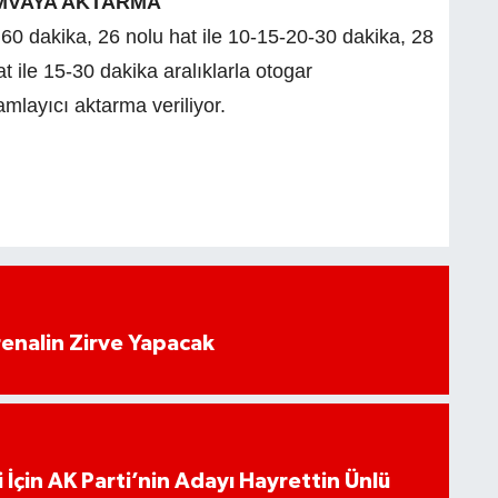
AMVAYA AKTARMA
e 60 dakika, 26 nolu hat ile 10-15-20-30 dakika, 28
t ile 15-30 dakika aralıklarla otogar
mlayıcı aktarma veriliyor.
enalin Zirve Yapacak
 İçin AK Parti’nin Adayı Hayrettin Ünlü