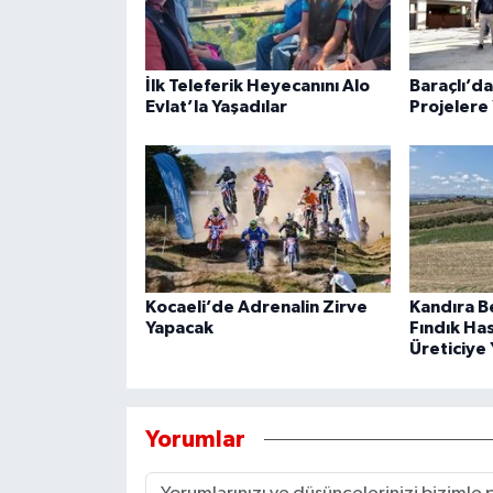
İlk Teleferik Heyecanını Alo
Baraçlı’d
Evlat’la Yaşadılar
Projelere 
Kocaeli’de Adrenalin Zirve
Kandıra B
Yapacak
Fındık Ha
Üreticiye 
Yorumlar