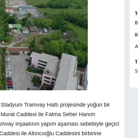
1
B
B
A
1
S
a Stadyum Tramvay Hattı projesinde yoğun bir
 Murat Caddesi ile Fatma Seher Hanım
ramvay inşaatının yapım aşaması sebebiyle geçici
 Caddesi ile Altıncıoğlu Caddesini birbirine