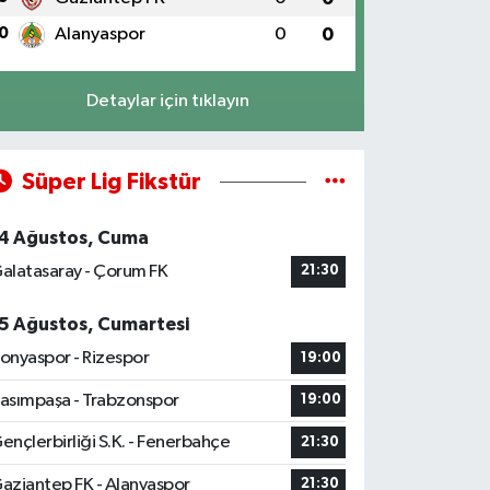
0
Alanyaspor
0
0
Detaylar için tıklayın
Süper Lig Fikstür
4 Ağustos, Cuma
alatasaray - Çorum FK
21:30
5 Ağustos, Cumartesi
onyaspor - Rizespor
19:00
asımpaşa - Trabzonspor
19:00
ençlerbirliği S.K. - Fenerbahçe
21:30
aziantep FK - Alanyaspor
21:30