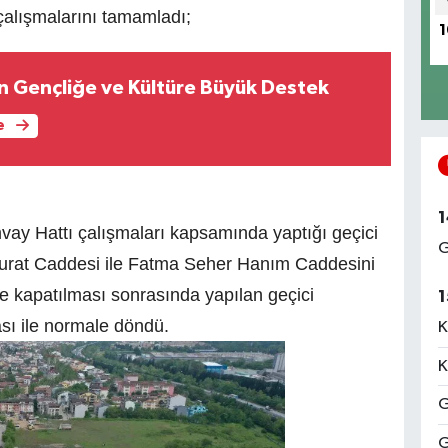
çalışmalarını tamamladı;
1
n Gençliğe ve Kültüre Büyük Destek
e
1
vay Hattı çalışmaları kapsamında yaptığı geçici
G
 Murat Caddesi ile Fatma Seher Hanım Caddesini
ne kapatılması sonrasında yapılan geçici
1
ası ile normale döndü.
K
K
G
G