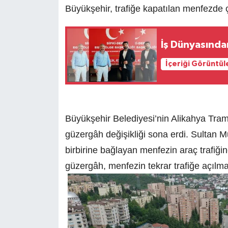
Büyükşehir, trafiğe kapatılan menfezde 
İş Dünyasında
İçeriği Görüntül
Büyükşehir Belediyesi’nin Alikahya Tram
güzergâh değişikliği sona erdi. Sultan
birbirine bağlayan menfezin araç trafiği
güzergâh, menfezin tekrar trafiğe açılm