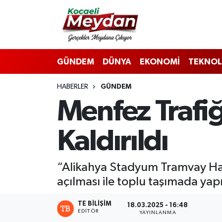
Nöbetçi Eczaneler
GÜNDEM
DÜNYA
EKONOMİ
TEKNOL
Hava Durumu
HABERLER
GÜNDEM
Trafik Durumu
Menfez Trafiğ
Süper Lig Puan Durumu ve Fikstür
Kaldırıldı
Tüm Manşetler
Son Dakika Haberleri
“Alikahya Stadyum Tramvay Hatt
açılması ile toplu taşımada yapı
Haber Arşivi
TE BILIŞIM
18.03.2025 - 16:48
EDITÖR
YAYINLANMA