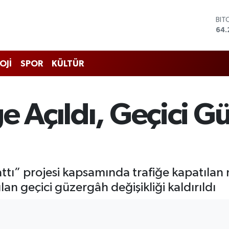
DO
47,
EU
55
STE
OJİ
SPOR
KÜLTÜR
64,
GRA
651
BİS
e Açıldı, Geçici 
13.
BIT
64.
ı” projesi kapsamında trafiğe kapatılan 
lan geçici güzergâh değişikliği kaldırıldı