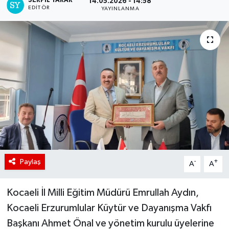
SERPİL YARAR
14.05.2026 - 14:58
EDITÖR
YAYINLANMA
Paylaş
-
+
A
A
Kocaeli İl Milli Eğitim Müdürü Emrullah Aydın,
Kocaeli Erzurumlular Küytür ve Dayanışma Vakfı
Başkanı Ahmet Önal ve yönetim kurulu üyelerine