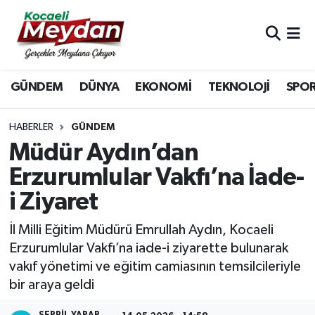
Nöbetçi Eczaneler
GÜNDEM
DÜNYA
EKONOMİ
TEKNOLOJİ
SPO
Hava Durumu
Trafik Durumu
HABERLER
GÜNDEM
Müdür Aydın’dan
Süper Lig Puan Durumu ve Fikstür
Erzurumlular Vakfı’na İade-
i Ziyaret
Tüm Manşetler
İl Milli Eğitim Müdürü Emrullah Aydın, Kocaeli
Son Dakika Haberleri
Erzurumlular Vakfı’na iade-i ziyarette bulunarak
vakıf yönetimi ve eğitim camiasının temsilcileriyle
Haber Arşivi
bir araya geldi