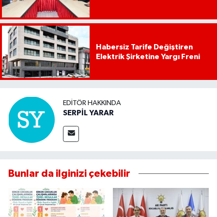
Habersiz Tarife Değiştiren
Elektrik Şirketine Yargı Freni
EDITÖR HAKKINDA
SERPİL YARAR
Bunlar da ilginizi çekebilir