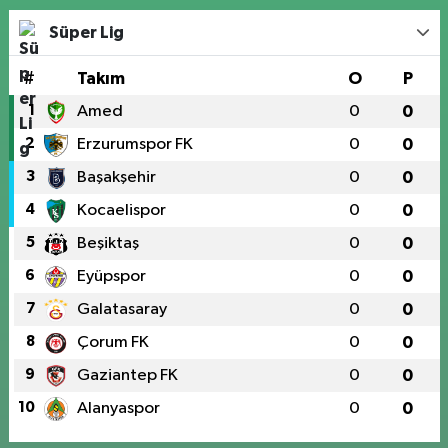
Süper Lig
#
Takım
O
P
1
Amed
0
0
2
Erzurumspor FK
0
0
3
Başakşehir
0
0
4
Kocaelispor
0
0
5
Beşiktaş
0
0
6
Eyüpspor
0
0
7
Galatasaray
0
0
8
Çorum FK
0
0
9
Gaziantep FK
0
0
10
Alanyaspor
0
0