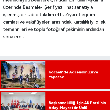
üzerinde Besmele-i Şerif yazılı hat sanatıyla
işlenmiş bir tablo takdim etti. Ziyaret eğitim
camiası ve vakıf üyeleri arasındaki karşılıklı iyi dilek
temennileri ve toplu fotoğraf çekiminin ardından
sona erdi.
Kocaeli’de Adrenalin Zirve
Yapacak
Başkanvekilliği İçin AK Parti’nin
Adayı Hayrettin Ünlü