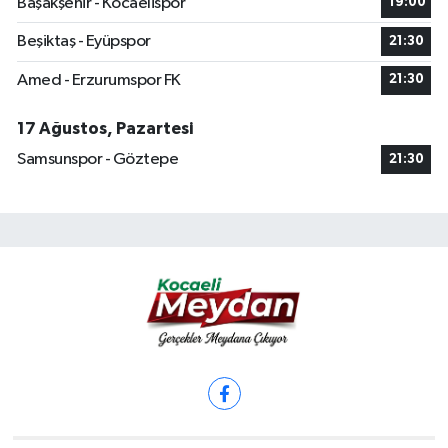
Başakşehir - Kocaelispor
19:00
Beşiktaş - Eyüpspor
21:30
Amed - Erzurumspor FK
21:30
17 Ağustos, Pazartesi
Samsunspor - Göztepe
21:30