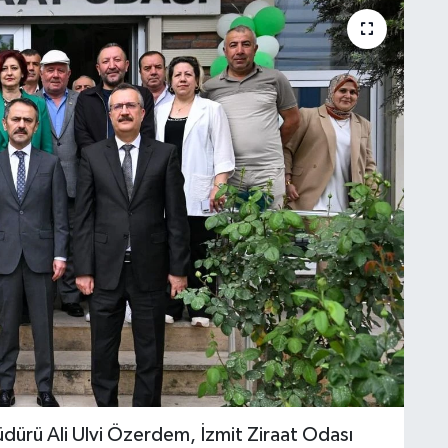
üdürü Ali Ulvi Özerdem, İzmit Ziraat Odası