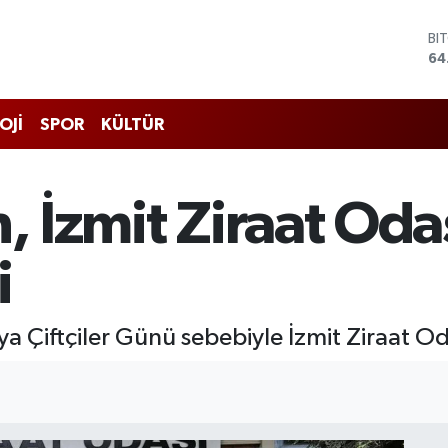
DO
47
EU
55
ST
OJİ
SPOR
KÜLTÜR
64
GR
65
Bİ
, İzmit Ziraat Odas
13
BI
64
i
a Çiftçiler Günü sebebiyle İzmit Ziraat Oda