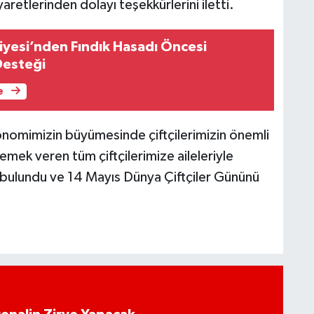
yaretlerinden dolayı teşekkürlerini iletti.
iyesi’nden Fındık Hasadı Öncesi
Desteği
e
konomimizin büyümesinde çiftçilerimizin önemli
 emek veren tüm çiftçilerimize aileleriyle
e bulundu ve 14 Mayıs Dünya Çiftçiler Gününü