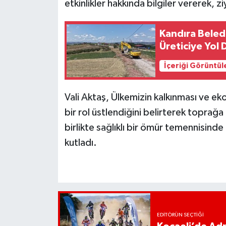
etkinlikler hakkında bilgiler vererek, zi
Kandıra Beled
Üreticiye Yol 
İçeriği Görüntül
Vali Aktaş, Ülkemizin kalkınması ve e
bir rol üstlendiğini belirterek toprağa
birlikte sağlıklı bir ömür temennisind
kutladı.
EDITÖRÜN SEÇTIĞI