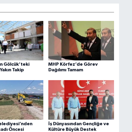
an Gölcük’teki
MHP Körfez’de Görev
Yakın Takip
Dağılımı Tamam
elediyesi’nden
İş Dünyasından Gençliğe ve
sadı Öncesi
Kültüre Büyük Destek