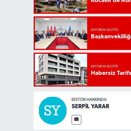
Kocaeli’de Adr
EDITÖRÜN SEÇTIĞI
Başkanvekilliği
EDITÖRÜN SEÇTIĞI
Habersiz Tarife
EDITÖR HAKKINDA
SERPİL YARAR