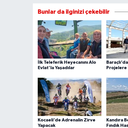
Bunlar da ilginizi çekebilir
İlk Teleferik Heyecanını Alo
Baraçlı’d
Evlat’la Yaşadılar
Projelere 
Kocaeli’de Adrenalin Zirve
Kandıra B
Yapacak
Fındık Ha