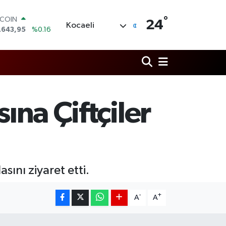
°
LAR
24
Kocaeli
,6704
%0
RO
,0406
%-0.08
ERLİN
,2143
%0
AM ALTIN
00.87
%0.12
ST100
ına Çiftçiler
.799
%70
TCOIN
.643,95
%0.16
sını ziyaret etti.
-
+
A
A