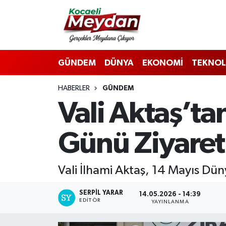
Nöbetçi Eczaneler
GÜNDEM
DÜNYA
EKONOMİ
TEKNOL
Hava Durumu
HABERLER
GÜNDEM
Trafik Durumu
Vali Aktaş’tan
Süper Lig Puan Durumu ve Fikstür
Günü Ziyaret
Tüm Manşetler
Son Dakika Haberleri
Vali İlhami Aktaş, 14 Mayıs Düny
Haber Arşivi
SERPİL YARAR
14.05.2026 - 14:39
EDITÖR
YAYINLANMA