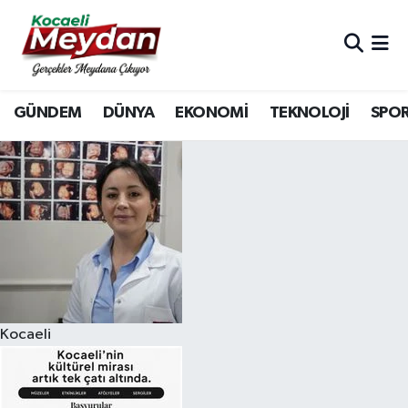
Nöbetçi Eczaneler
GÜNDEM
DÜNYA
EKONOMİ
TEKNOLOJİ
SPO
Hava Durumu
Trafik Durumu
Süper Lig Puan Durumu ve Fikstür
Tüm Manşetler
Son Dakika Haberleri
Kocaeli
Haber Arşivi