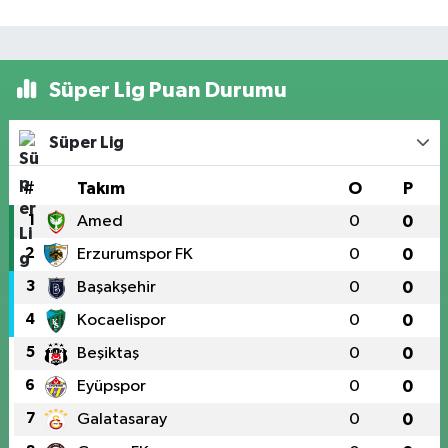
Süper Lig Puan Durumu
Süper Lig
#
Takım
O
P
1
Amed
0
0
2
Erzurumspor FK
0
0
3
Başakşehir
0
0
4
Kocaelispor
0
0
5
Beşiktaş
0
0
6
Eyüpspor
0
0
7
Galatasaray
0
0