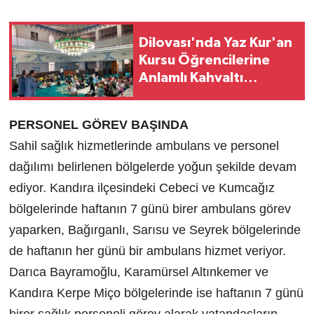
Dilovası'nda Yaz Kur'an
Kursu Öğrencilerine
Anlamlı Kahvaltı
Buluşması
PERSONEL GÖREV BAŞINDA
Sahil sağlık hizmetlerinde ambulans ve personel
dağılımı belirlenen bölgelerde yoğun şekilde devam
ediyor. Kandıra ilçesindeki Cebeci ve Kumcağız
bölgelerinde haftanın 7 günü birer ambulans görev
yaparken, Bağırganlı, Sarısu ve Seyrek bölgelerinde
de haftanın her günü bir ambulans hizmet veriyor.
Darıca Bayramoğlu, Karamürsel Altınkemer ve
Kandıra Kerpe Miço bölgelerinde ise haftanın 7 günü
birer sağlık personeli görev alarak vatandaşların