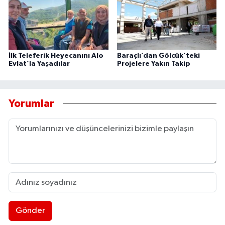
İlk Teleferik Heyecanını Alo
Baraçlı’dan Gölcük’teki
Evlat’la Yaşadılar
Projelere Yakın Takip
Yorumlar
Gönder