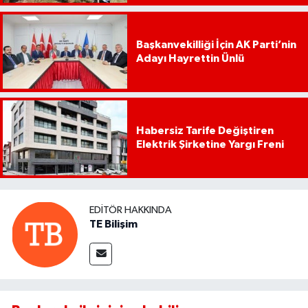
Başkanvekilliği İçin AK Parti’nin
Adayı Hayrettin Ünlü
Habersiz Tarife Değiştiren
Elektrik Şirketine Yargı Freni
EDITÖR HAKKINDA
TE Bilişim