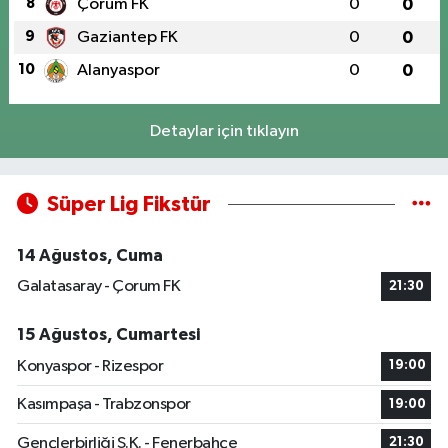
8
Çorum FK
0
0
9
Gaziantep FK
0
0
10
Alanyaspor
0
0
Detaylar için tıklayın
Süper Lig Fikstür
14 Ağustos, Cuma
Galatasaray - Çorum FK
21:30
15 Ağustos, Cumartesi
Konyaspor - Rizespor
19:00
Kasımpaşa - Trabzonspor
19:00
Gençlerbirliği S.K. - Fenerbahçe
21:30