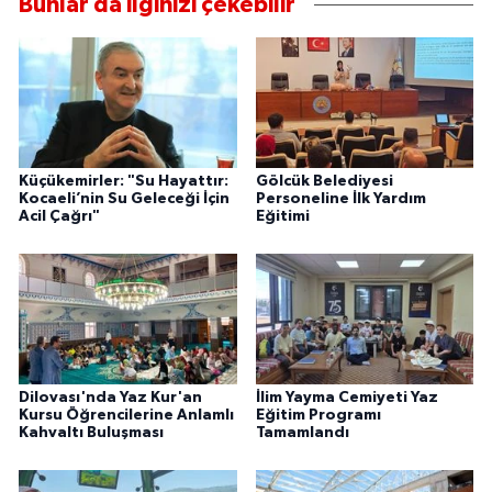
Bunlar da ilginizi çekebilir
Küçükemirler: "Su Hayattır:
Gölcük Belediyesi
Kocaeli’nin Su Geleceği İçin
Personeline İlk Yardım
Acil Çağrı"
Eğitimi
Dilovası'nda Yaz Kur'an
İlim Yayma Cemiyeti Yaz
Kursu Öğrencilerine Anlamlı
Eğitim Programı
Kahvaltı Buluşması
Tamamlandı