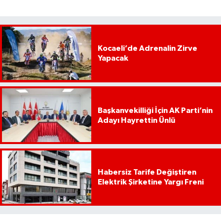
Kocaeli’de Adrenalin Zirve
Yapacak
Başkanvekilliği İçin AK Parti’nin
Adayı Hayrettin Ünlü
Habersiz Tarife Değiştiren
Elektrik Şirketine Yargı Freni