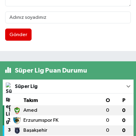
Gönder
Süper Lig Puan Durumu
Süper Lig
#
Takım
O
P
1
Amed
0
0
2
Erzurumspor FK
0
0
3
Başakşehir
0
0