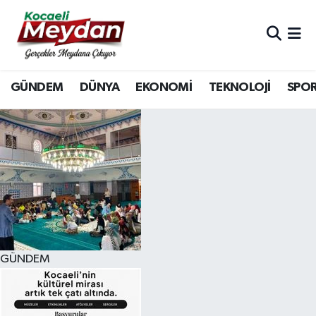
Nöbetçi Eczaneler
GÜNDEM
DÜNYA
EKONOMİ
TEKNOLOJİ
SPO
Hava Durumu
Trafik Durumu
Süper Lig Puan Durumu ve Fikstür
Tüm Manşetler
Son Dakika Haberleri
GÜNDEM
Haber Arşivi