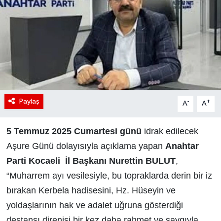
Paylaş
-
+
A
A
5 Temmuz 2025 Cumartesi günü
idrak edilecek
Aşure Günü dolayısıyla açıklama yapan
Anahtar
Parti Kocaeli İl Başkanı Nurettin BULUT
,
“Muharrem ayı vesilesiyle, bu topraklarda derin bir iz
bırakan Kerbela hadisesini, Hz. Hüseyin ve
yoldaşlarının hak ve adalet uğruna gösterdiği
destansı direnişi bir kez daha rahmet ve saygıyla