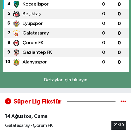
4
Kocaelispor
0
0
5
Beşiktaş
0
0
6
Eyüpspor
0
0
7
Galatasaray
0
0
8
Çorum FK
0
0
9
Gaziantep FK
0
0
10
Alanyaspor
0
0
Detaylar için tıklayın
Süper Lig Fikstür
14 Ağustos, Cuma
Galatasaray - Çorum FK
21:30