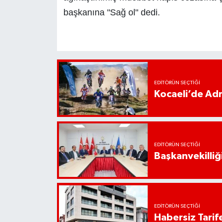
başkanına "Sağ ol" dedi.
EDITÖRÜN SEÇTIĞI
Kocaeli’de Adr
EDITÖRÜN SEÇTIĞI
Başkanvekilliği
EDITÖRÜN SEÇTIĞI
Habersiz Tarife