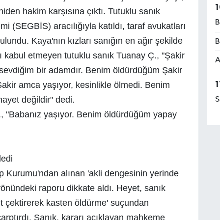
1
den hakim karşısına çıktı. Tutuklu sanık
B
 (SEGBİS) aracılığıyla katıldı, taraf avukatları
ulundu. Kaya'nın kızları sanığın en ağır şekilde
B
rı kabul etmeyen tutuklu sanık Tuanay Ç., "Şakir
A
sevdiğim bir adamdır. Benim öldürdüğüm Şakir
1
Şakir amca yaşıyor, kesinlikle ölmedi. Benim
ayet değildir" dedi.
S
Ç., "Babanız yaşıyor. Benim öldürdüğüm yapay
dedi
p Kurumu'ndan alınan 'akli dengesinin yerinde
yönündeki raporu dikkate aldı. Heyet, sanık
et çektirerek kasten öldürme' suçundan
çarptırdı. Sanık, kararı açıklayan mahkeme