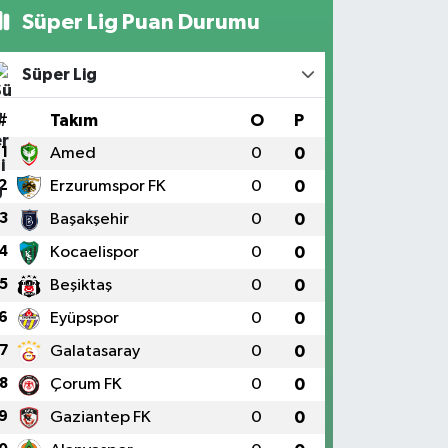
Süper Lig Puan Durumu
Süper Lig
#
Takım
O
P
1
Amed
0
0
2
Erzurumspor FK
0
0
3
Başakşehir
0
0
4
Kocaelispor
0
0
5
Beşiktaş
0
0
6
Eyüpspor
0
0
7
Galatasaray
0
0
8
Çorum FK
0
0
9
Gaziantep FK
0
0