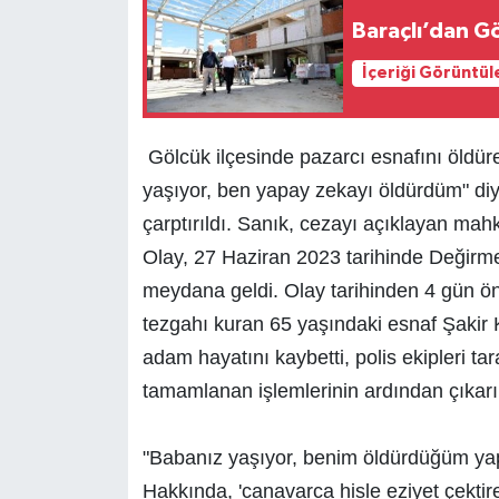
Baraçlı’dan Gö
İçeriği Görüntül
Gölcük ilçesinde pazarcı esnafını öldü
yaşıyor, ben yapay zekayı öldürdüm" diy
çarptırıldı. Sanık, cezayı açıklayan ma
Olay, 27 Haziran 2023 tarihinde Değirme
meydana geldi. Olay tarihinden 4 gün ö
tezgahı kuran 65 yaşındaki esnaf Şakir 
adam hayatını kaybetti, polis ekipleri t
tamamlanan işlemlerinin ardından çıkar
"Babanız yaşıyor, benim öldürdüğüm ya
Hakkında, 'canavarca hisle eziyet çekti