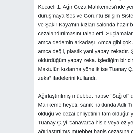
Kocaeli 1. Ağır Ceza Mahkemesi'nde yeni
duruşmaya Ses ve Görüntü Bilişim Sistemi
ve Şakir Kaya'nın kızları salonda hazır b
cezalandırılmasını talep etti. Suçlamala
amca dedemin arkadaşı. Amca gibi çok 
amca değil, plastik yani yapay zekadır. 
öldürdüğüm yapay zeka. İşlediğim bir cin
Maktulün kızlarına yönelik ise Tuanay 
zeka" ifadelerini kullandı.
Ağırlaştırılmış müebbet hapse "Sağ ol" 
Mahkeme heyeti, sanık hakkında Adli Tı
olduğu ve cezai ehliyetinin tam olduğu' 
Tuanay Ç.'yi 'canavarca hisle veya eziy
ağırlaştırılmış müebbet hapis cezasına 