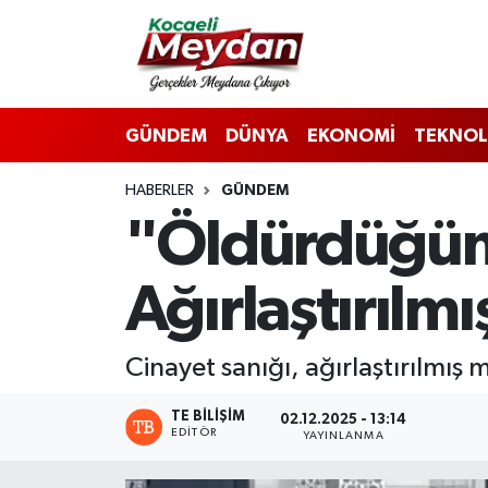
Nöbetçi Eczaneler
GÜNDEM
DÜNYA
EKONOMİ
TEKNOL
Hava Durumu
HABERLER
GÜNDEM
Trafik Durumu
"Öldürdüğüm
Süper Lig Puan Durumu ve Fikstür
Ağırlaştırılm
Tüm Manşetler
Son Dakika Haberleri
Cinayet sanığı, ağırlaştırılmış 
Haber Arşivi
TE BILIŞIM
02.12.2025 - 13:14
EDITÖR
YAYINLANMA