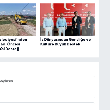
elediyesi’nden
İş Dünyasından Gençliğe ve
sadı Öncesi
Kültüre Büyük Destek
Yol Desteği