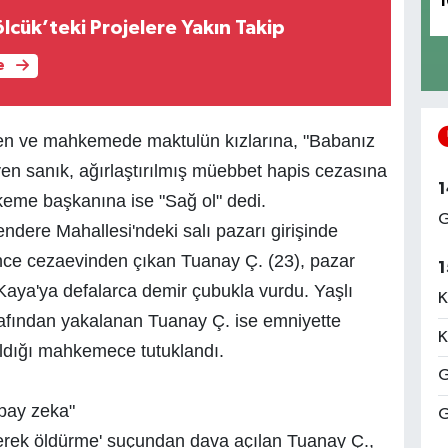
1
lcük’teki Projelere Yakın Takip
e
ren ve mahkemede maktulün kızlarına, "Babanız
en sanık, ağırlaştırılmış müebbet hapis cezasına
1
hkeme başkanına ise "Sağ ol" dedi.
G
ndere Mahallesi'ndeki salı pazarı girişinde
nce cezaevinden çıkan Tuanay Ç. (23), pazar
1
Kaya'ya defalarca demir çubukla vurdu. Yaşlı
K
arafından yakalanan Tuanay Ç. ise emniyette
K
ıldığı mahkemece tutuklandı.
G
pay zeka"
G
rerek öldürme' suçundan dava açılan Tuanay Ç.,