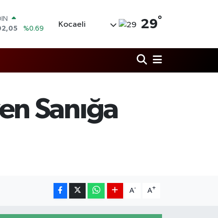
OIN
02,05
%0.69
°
AR
29
Kocaeli
006
%0.06
O
250
%0.02
LİN
398
%0.2
 ALTIN
.94
%0.32
100
en Sanığa
8
%48
-
+
A
A