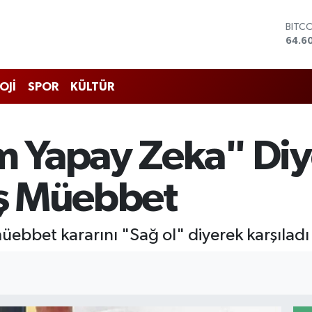
BITC
64.6
DOL
47,6
EUR
55,0
STER
OJİ
SPOR
KÜLTÜR
64,2
GRAM
6513
BİST
 Yapay Zeka" Diy
13.76
ış Müebbet
müebbet kararını "Sağ ol" diyerek karşıladı