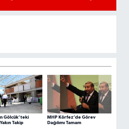
an Gölcük’teki
MHP Körfez’de Görev
Yakın Takip
Dağılımı Tamam