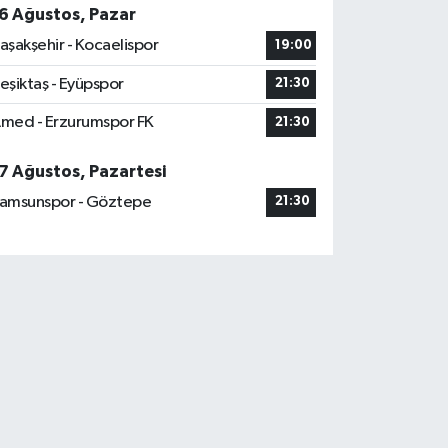
6 Ağustos, Pazar
aşakşehir - Kocaelispor
19:00
eşiktaş - Eyüpspor
21:30
med - Erzurumspor FK
21:30
7 Ağustos, Pazartesi
amsunspor - Göztepe
21:30