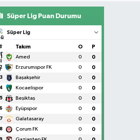
Süper Lig Puan Durumu
Süper Lig
#
Takım
O
P
1
Amed
0
0
2
Erzurumspor FK
0
0
3
Başakşehir
0
0
4
Kocaelispor
0
0
5
Beşiktaş
0
0
6
Eyüpspor
0
0
7
Galatasaray
0
0
8
Çorum FK
0
0
9
Gaziantep FK
0
0