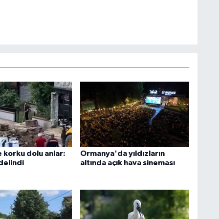
 korku dolu anlar:
Ormanya'da yıldızların
delindi
altında açık hava sineması