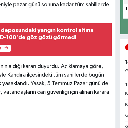
eniyle pazar günü sonuna kadar tüm sahillerde
1
deposundaki yangın kontrol altına
e D-100'de göz gözü görmedi
e
1
'nın aldığı kararı duyurdu. Açıklamaya göre,
G
yle Kandıra ilçesindeki tüm sahillerde bugün
k yasaklandı. Yasak, 5 Temmuz Pazar günü de
1
vatandaşların can güvenliği için alınan karara
K
K
G
G