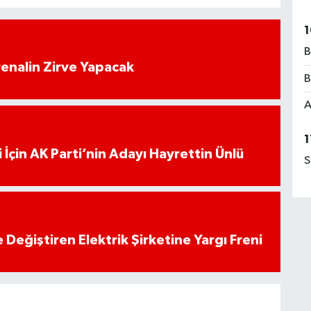
1
B
enalin Zirve Yapacak
B
A
1
 İçin AK Parti’nin Adayı Hayrettin Ünlü
S
 Değiştiren Elektrik Şirketine Yargı Freni