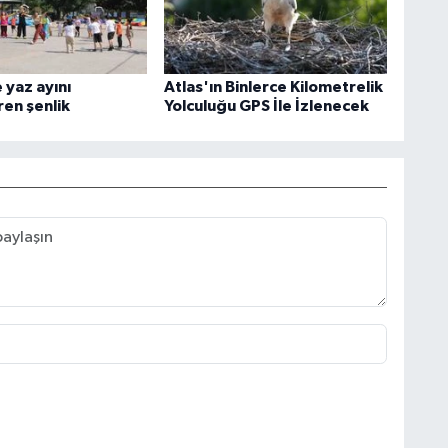
 yaz ayını
Atlas'ın Binlerce Kilometrelik
ren şenlik
Yolculuğu GPS İle İzlenecek