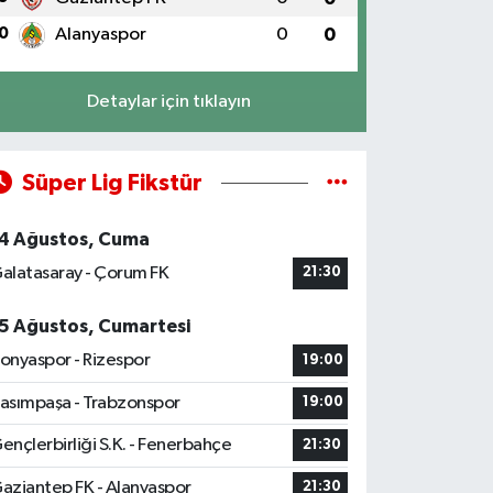
0
Alanyaspor
0
0
Detaylar için tıklayın
Süper Lig Fikstür
4 Ağustos, Cuma
alatasaray - Çorum FK
21:30
5 Ağustos, Cumartesi
onyaspor - Rizespor
19:00
asımpaşa - Trabzonspor
19:00
ençlerbirliği S.K. - Fenerbahçe
21:30
aziantep FK - Alanyaspor
21:30