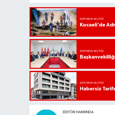
EDITÖRÜN SEÇTIĞI
Kocaeli’de Adr
EDITÖRÜN SEÇTIĞI
Başkanvekilliği
EDITÖRÜN SEÇTIĞI
Habersiz Tarife
EDITÖR HAKKINDA