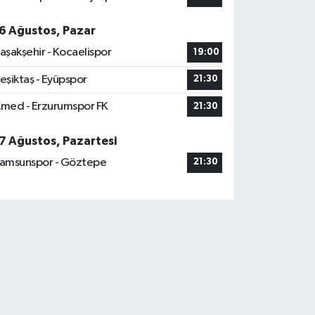
6 Ağustos, Pazar
aşakşehir - Kocaelispor
19:00
eşiktaş - Eyüpspor
21:30
med - Erzurumspor FK
21:30
7 Ağustos, Pazartesi
amsunspor - Göztepe
21:30