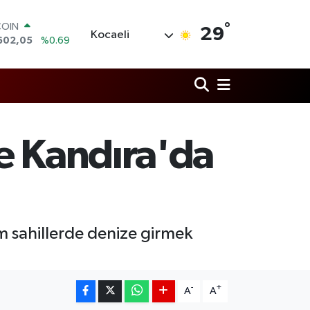
COIN
°
29
602,05
%0.69
Kocaeli
LAR
6006
%0.06
RO
0250
%0.02
RLİN
2398
%0.2
M ALTIN
e Kandıra'da
3.94
%0.32
T100
768
%48
 sahillerde denize girmek
-
+
A
A