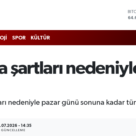
BIT
64.
DO
47,
EU
OJİ
SPOR
KÜLTÜR
55,
STE
64,
GRA
 şartları nedeniyl
651
BİS
13.
arı nedeniyle pazar günü sonuna kadar tüm
.07.2026 - 14:35
GÜNCELLEME