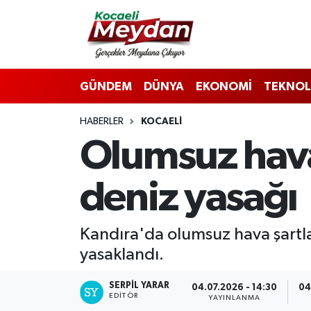
Nöbetçi Eczaneler
GÜNDEM
DÜNYA
EKONOMİ
TEKNOL
Hava Durumu
HABERLER
KOCAELI
Trafik Durumu
Olumsuz hava
Süper Lig Puan Durumu ve Fikstür
deniz yasağı
Tüm Manşetler
Son Dakika Haberleri
Kandıra'da olumsuz hava şartl
yasaklandı.
Haber Arşivi
SERPİL YARAR
04.07.2026 - 14:30
04
EDITÖR
YAYINLANMA