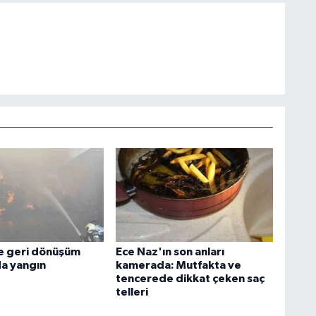
e geri dönüşüm
Ece Naz'ın son anları
a yangın
kamerada: Mutfakta ve
tencerede dikkat çeken saç
telleri