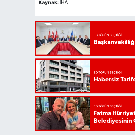
Kaynak:
İHA
EDITÖRÜN SEÇTIĞI
Başkanvekilliği
EDITÖRÜN SEÇTIĞI
Habersiz Tarife
EDITÖRÜN SEÇTIĞI
Fatma Hürriyet
Belediyesinin 