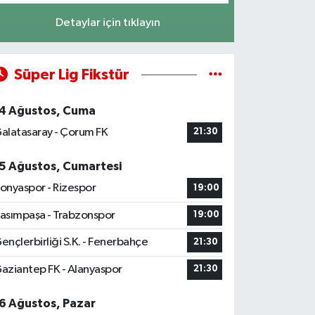
Detaylar için tıklayın
Süper Lig Fikstür
4 Ağustos, Cuma
alatasaray - Çorum FK
21:30
5 Ağustos, Cumartesi
onyaspor - Rizespor
19:00
asımpaşa - Trabzonspor
19:00
ençlerbirliği S.K. - Fenerbahçe
21:30
aziantep FK - Alanyaspor
21:30
6 Ağustos, Pazar