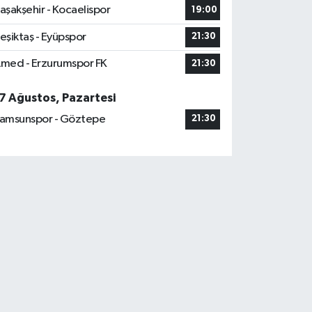
aşakşehir - Kocaelispor
19:00
eşiktaş - Eyüpspor
21:30
med - Erzurumspor FK
21:30
7 Ağustos, Pazartesi
amsunspor - Göztepe
21:30