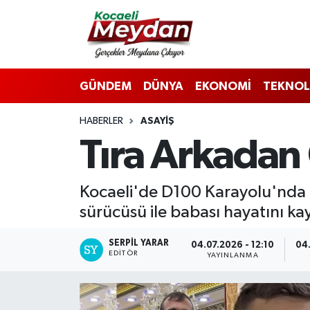
Nöbetçi Eczaneler
GÜNDEM
DÜNYA
EKONOMİ
TEKNOL
Hava Durumu
HABERLER
ASAYIŞ
Trafik Durumu
Tıra Arkadan
Süper Lig Puan Durumu ve Fikstür
Kocaeli'de D100 Karayolu'nda 
Tüm Manşetler
sürücüsü ile babası hayatını kay
Son Dakika Haberleri
SERPİL YARAR
04.07.2026 - 12:10
04.
EDITÖR
YAYINLANMA
Haber Arşivi