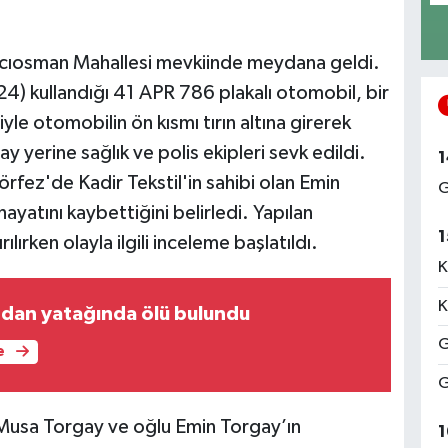
acıosman Mahallesi mevkiinde meydana geldi.
(24) kullandığı 41 APR 786 plakalı otomobil, bir
le otomobilin ön kısmı tırın altına girerek
y yerine sağlık ve polis ekipleri sevk edildi.
1
örfez'de Kadir Tekstil'in sahibi olan Emin
G
ayatını kaybettiğini belirledi. Yapılan
1
lırken olayla ilgili inceleme başlatıldı.
K
K
ndan yatağında ölü bulundu
G
e
G
n Musa Torgay ve oğlu Emin Torgay’ın
1