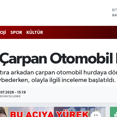
D
47
E
55
ST
OJİ
SPOR
KÜLTÜR
64
GR
65
Bİ
 Çarpan Otomobil 
13
BI
64
tıra arkadan çarpan otomobil hurdaya dö
bederken, olayla ilgili inceleme başlatıldı.
07.2026 - 15:19
GÜNCELLEME