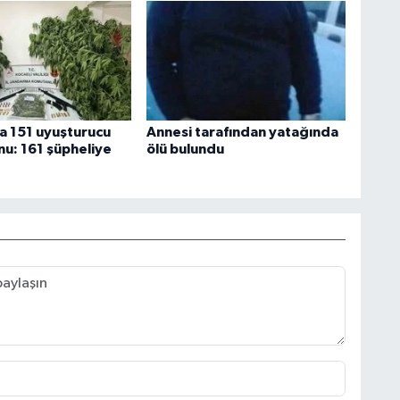
da 151 uyuşturucu
Annesi tarafından yatağında
u: 161 şüpheliye
ölü bulundu