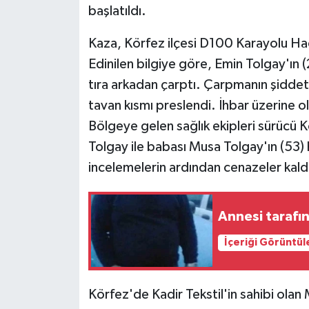
başlatıldı.
Kaza, Körfez ilçesi D100 Karayolu H
Edinilen bilgiye göre, Emin Tolgay'ın 
tıra arkadan çarptı. Çarpmanın şiddetiy
tavan kısmı preslendi. İhbar üzerine ola
Bölgeye gelen sağlık ekipleri sürücü K
Tolgay ile babası Musa Tolgay'ın (53) h
incelemelerin ardından cenazeler kaldırı
Annesi tarafı
İçeriği Görüntül
Körfez'de Kadir Tekstil'in sahibi ola