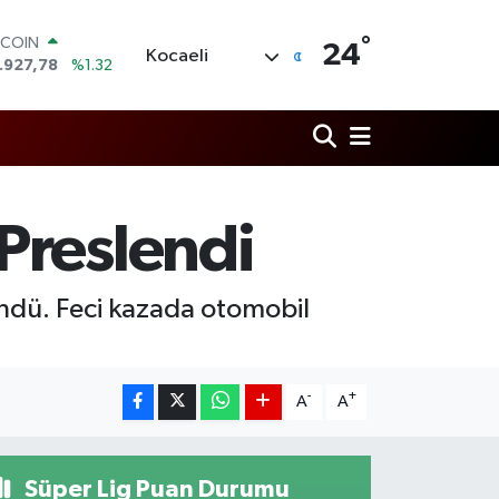
°
OLAR
24
Kocaeli
,5894
%0.08
URO
,0398
%-0.02
ERLİN
,1581
%0.16
AM ALTIN
27.85
%0.54
ST100
Preslendi
.703
%11
TCOIN
.927,78
%1.32
ndü. Feci kazada otomobil
-
+
A
A
Süper Lig Puan Durumu