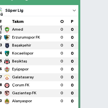
Süper Lig
#
Takım
O
P
1
Amed
0
0
2
Erzurumspor FK
0
0
3
Başakşehir
0
0
4
Kocaelispor
0
0
5
Beşiktaş
0
0
6
Eyüpspor
0
0
7
Galatasaray
0
0
8
Çorum FK
0
0
9
Gaziantep FK
0
0
0
Alanyaspor
0
0