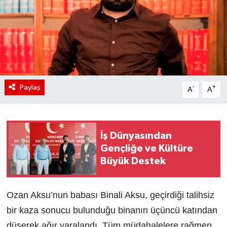
Paylaş
-
+
A
A
İş Dünyasından
Gençliğe ve Kültüre
Büyük Destek
Ozan Aksu’nun babası Binali Aksu, geçirdiği talihsiz
bir kaza sonucu bulunduğu binanın üçüncü katından
düşerek ağır yaralandı. Tüm müdahalelere rağmen