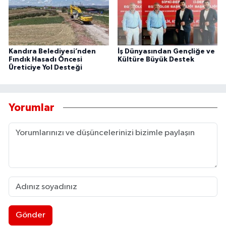
Kandıra Belediyesi’nden
İş Dünyasından Gençliğe ve
Fındık Hasadı Öncesi
Kültüre Büyük Destek
Üreticiye Yol Desteği
Yorumlar
Gönder