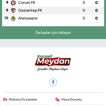
8
Çorum FK
0
0
9
Gaziantep FK
0
0
10
Alanyaspor
0
0
Detaylar için tıklayın
Nöbetçi Eczaneler
Hava Durumu