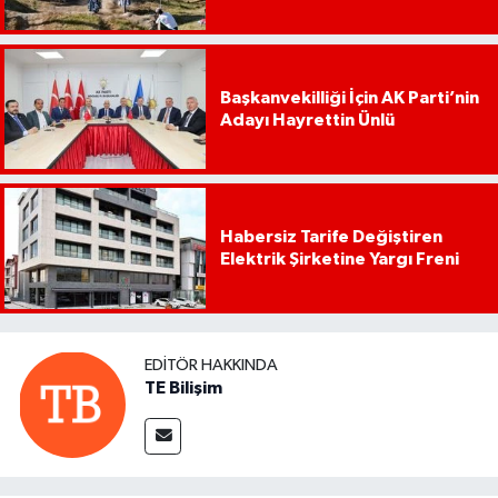
Başkanvekilliği İçin AK Parti’nin
Adayı Hayrettin Ünlü
Habersiz Tarife Değiştiren
Elektrik Şirketine Yargı Freni
EDITÖR HAKKINDA
TE Bilişim