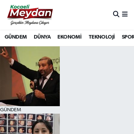
Nöbetçi Eczaneler
GÜNDEM
DÜNYA
EKONOMİ
TEKNOLOJİ
SPO
Hava Durumu
Trafik Durumu
Süper Lig Puan Durumu ve Fikstür
Tüm Manşetler
Son Dakika Haberleri
GÜNDEM
Haber Arşivi