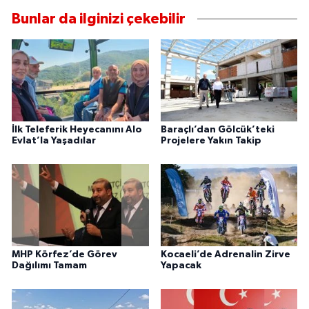
Bunlar da ilginizi çekebilir
İlk Teleferik Heyecanını Alo
Baraçlı’dan Gölcük’teki
Evlat’la Yaşadılar
Projelere Yakın Takip
MHP Körfez’de Görev
Kocaeli’de Adrenalin Zirve
Dağılımı Tamam
Yapacak