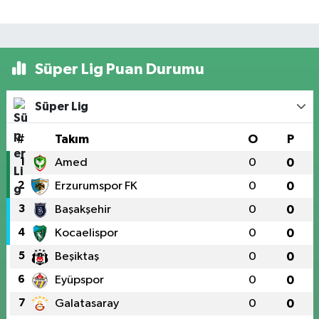
Süper Lig Puan Durumu
Süper Lig
#
Takım
O
P
1
Amed
0
0
2
Erzurumspor FK
0
0
3
Başakşehir
0
0
4
Kocaelispor
0
0
5
Beşiktaş
0
0
6
Eyüpspor
0
0
7
Galatasaray
0
0