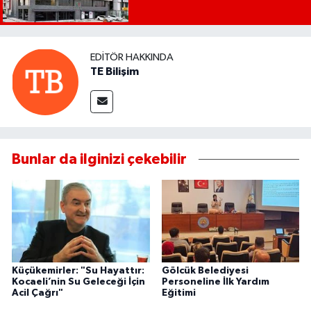
EDITÖR HAKKINDA
TE Bilişim
Bunlar da ilginizi çekebilir
Küçükemirler: "Su Hayattır:
Gölcük Belediyesi
Kocaeli’nin Su Geleceği İçin
Personeline İlk Yardım
Acil Çağrı"
Eğitimi