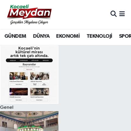
Nöbetçi Eczaneler
GÜNDEM
DÜNYA
EKONOMİ
TEKNOLOJİ
SPO
Hava Durumu
Trafik Durumu
Süper Lig Puan Durumu ve Fikstür
Tüm Manşetler
Son Dakika Haberleri
Genel
Haber Arşivi