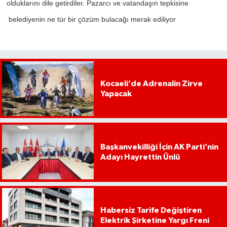
olduklarını dile getirdiler. Pazarcı ve vatandaşın tepkisine
belediyenin ne tür bir çözüm bulacağı merak ediliyor
Kocaeli’de Adrenalin Zirve
Yapacak
Başkanvekilliği İçin AK Parti’nin
Adayı Hayrettin Ünlü
Habersiz Tarife Değiştiren
Elektrik Şirketine Yargı Freni