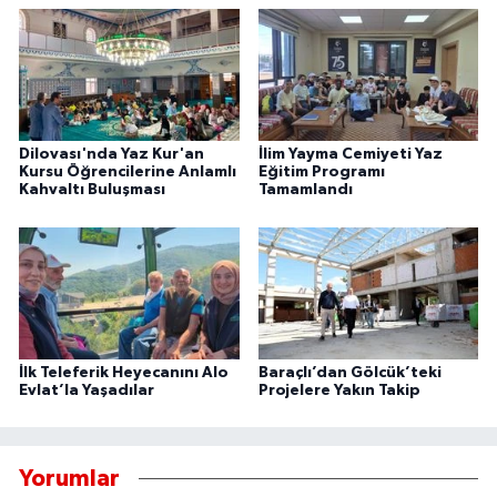
Dilovası'nda Yaz Kur'an
İlim Yayma Cemiyeti Yaz
Kursu Öğrencilerine Anlamlı
Eğitim Programı
Kahvaltı Buluşması
Tamamlandı
İlk Teleferik Heyecanını Alo
Baraçlı’dan Gölcük’teki
Evlat’la Yaşadılar
Projelere Yakın Takip
Yorumlar