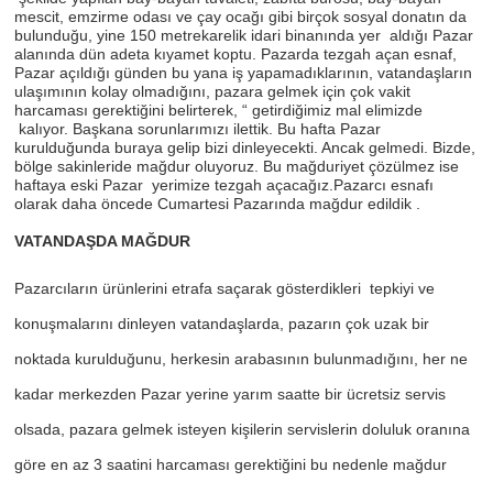
mescit, emzirme odası ve çay ocağı gibi birçok sosyal donatın da
bulunduğu, yine 150 metrekarelik idari binanında yer aldığı Pazar
alanında dün adeta kıyamet koptu. Pazarda tezgah açan esnaf,
Pazar açıldığı günden bu yana iş yapamadıklarının, vatandaşların
ulaşımının kolay olmadığını, pazara gelmek için çok vakit
harcaması gerektiğini belirterek, “ getirdiğimiz mal elimizde
kalıyor. Başkana sorunlarımızı ilettik. Bu hafta Pazar
kurulduğunda buraya gelip bizi dinleyecekti. Ancak gelmedi. Bizde,
bölge sakinleride mağdur oluyoruz. Bu mağduriyet çözülmez ise
haftaya eski Pazar yerimize tezgah açacağız.Pazarcı esnafı
olarak daha öncede Cumartesi Pazarında mağdur edildik .
VATANDAŞDA MAĞDUR
Pazarcıların ürünlerini etrafa saçarak gösterdikleri tepkiyi ve
konuşmalarını dinleyen vatandaşlarda, pazarın çok uzak bir
noktada kurulduğunu, herkesin arabasının bulunmadığını, her ne
kadar merkezden Pazar yerine yarım saatte bir ücretsiz servis
olsada, pazara gelmek isteyen kişilerin servislerin doluluk oranına
göre en az 3 saatini harcaması gerektiğini bu nedenle mağdur