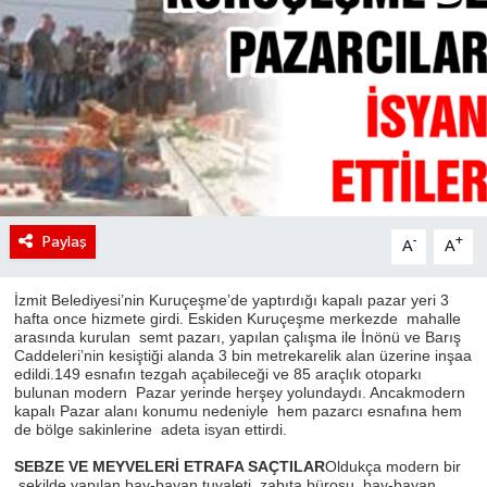
Paylaş
-
+
A
A
İzmit Belediyesi’nin Kuruçeşme’de yaptırdığı kapalı pazar yeri 3
hafta once hizmete girdi. Eskiden Kuruçeşme merkezde mahalle
arasında kurulan semt pazarı, yapılan çalışma ile İnönü ve Barış
Caddeleri’nin kesiştiği alanda 3 bin metrekarelik alan üzerine inşaa
edildi.149 esnafın tezgah açabileceği ve 85 araçlık otoparkı
bulunan modern Pazar yerinde herşey yolundaydı. Ancakmodern
kapalı Pazar alanı konumu nedeniyle hem pazarcı esnafına hem
de bölge sakinlerine adeta isyan ettirdi.
SEBZE VE MEYVELERİ ETRAFA SAÇTILAR
Oldukça modern bir
şekilde yapılan bay-bayan tuvaleti, zabıta bürosu, bay-bayan