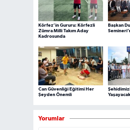
Körfez’in Gururu: Körfezli
Başkan Du
Zümra Milli Takım Aday
Semineri’n
Kadrosunda
Can Güvenliği Eğitimi Her
Şehidimiz
Şeyden Önemli
Yaşayacak
Yorumlar