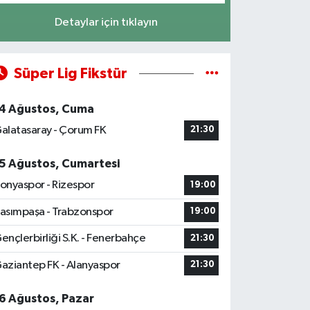
Detaylar için tıklayın
Süper Lig Fikstür
4 Ağustos, Cuma
alatasaray - Çorum FK
21:30
5 Ağustos, Cumartesi
onyaspor - Rizespor
19:00
asımpaşa - Trabzonspor
19:00
ençlerbirliği S.K. - Fenerbahçe
21:30
aziantep FK - Alanyaspor
21:30
6 Ağustos, Pazar