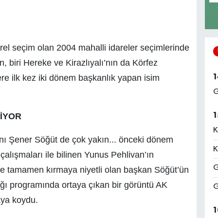
 yerel seçim olan 2004 mahalli idareler seçimlerinde
 biri Hereke ve Kirazlıyalı’nın da Körfez
1
ere ilk kez iki dönem başkanlık yapan isim
G
1
NİYOR
K
nı Şener Söğüt de çok yakın... önceki dönem
K
çalışmaları ile bilinen Yunus Pehlivan’ın
G
e tamamen kırmaya niyetli olan başkan Söğüt’ün
tığı programında ortaya çıkan bir görüntü AK
G
aya koydu.
1