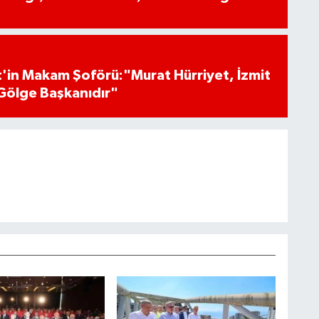
'in Makam Şoförü:"Murat Hürriyet, İzmit
Gölge Başkanıdır"