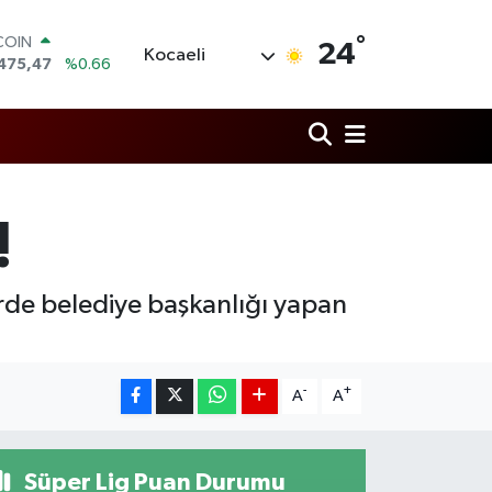
COIN
°
24
Kocaeli
475,47
%0.66
LAR
5971
%0.05
RO
1336
%0.18
RLİN
,2534
%0.22
M ALTIN
!
8.23
%0.39
T100
703
%0
rde belediye başkanlığı yapan
-
+
A
A
Süper Lig Puan Durumu