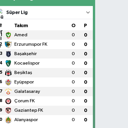
Süper Lig
#
Takım
O
P
1
Amed
0
0
2
Erzurumspor FK
0
0
3
Başakşehir
0
0
4
Kocaelispor
0
0
5
Beşiktaş
0
0
6
Eyüpspor
0
0
7
Galatasaray
0
0
8
Çorum FK
0
0
9
Gaziantep FK
0
0
0
Alanyaspor
0
0