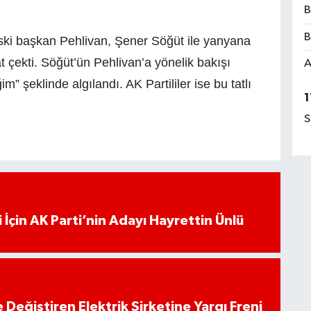
B
B
ski başkan Pehlivan, Şener Söğüt ile yanyana
t çekti. Söğüt’ün Pehlivan’a yönelik bakışı
A
 şeklinde algılandı. AK Partililer ise bu tatlı
1
S
 İçin AK Parti’nin Adayı Hayrettin Ünlü
 Değiştiren Elektrik Şirketine Yargı Freni