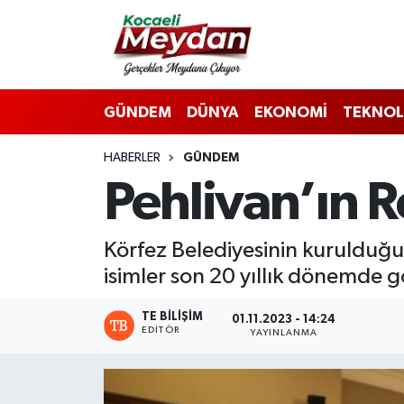
Nöbetçi Eczaneler
GÜNDEM
DÜNYA
EKONOMİ
TEKNOL
Hava Durumu
HABERLER
GÜNDEM
Trafik Durumu
Pehlivan’ın R
Süper Lig Puan Durumu ve Fikstür
Körfez Belediyesinin kurulduğ
Tüm Manşetler
isimler son 20 yıllık dönemde g
Son Dakika Haberleri
TE BILIŞIM
01.11.2023 - 14:24
EDITÖR
YAYINLANMA
Haber Arşivi