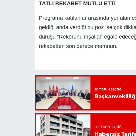
TATLI REKABET MUTLU ETTİ
Programa katılanlar arasında yer alan e
geldiği anda verdiği bu poz ise çok dikka
duruşu “Rekorunu inşallah egale edeceğim”
rekabetten son derece memnun.
EDITÖRÜN SEÇTIĞI
Başkanvekilliği
EDITÖRÜN SEÇTIĞI
Habersiz Tarife