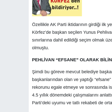
Özellikle AK Parti iktidarının girdiği ilk
Körfez’de başkan seçilen Yunus Pehlivan,
sınırlarına dahil edildiği seçim olmak üz
olmuştu.
PEHLİVAN “EFSANE”
OLARAK BİLİ
Şimdi bu göreve mevcut belediye başka
başkanlarından olan ve yaptığı “efsane” 
rekorunu egale etmeye ve sonrasında is
4.5 yıllık dönemdeki çalışmalarını anlat
Parti’deki uyumu ve tatlı rekabeti de ort