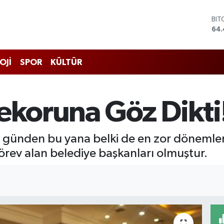
BIT
64.
DO
47,
EU
OJİ
SPOR
KÜLTÜR
55,
STE
64
GRA
ekoruna Göz Dikti
651
BİS
13.
u günden bu yana belki de en zor dönemle
örev alan belediye başkanları olmuştur.