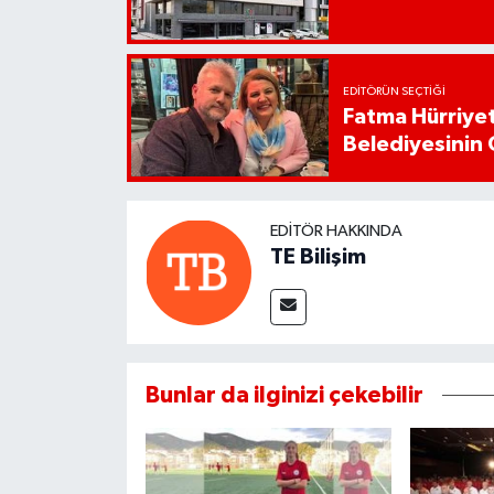
EDITÖRÜN SEÇTIĞI
Fatma Hürriyet
Belediyesinin 
EDITÖR HAKKINDA
TE Bilişim
Bunlar da ilginizi çekebilir