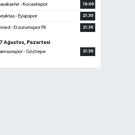
aşakşehir - Kocaelispor
19:00
eşiktaş - Eyüpspor
21:30
med - Erzurumspor FK
21:30
7 Ağustos, Pazartesi
amsunspor - Göztepe
21:30