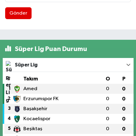
Gönder
Süper Lig Puan Durumu
Süper Lig
#
Takım
O
P
1
Amed
0
0
2
Erzurumspor FK
0
0
3
Başakşehir
0
0
4
Kocaelispor
0
0
5
Beşiktaş
0
0