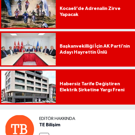
Kocaeli’de Adrenalin Zirve
Yapacak
Başkanvekilliği İçin AK Parti’nin
Adayı Hayrettin Ünlü
Habersiz Tarife Değiştiren
Elektrik Şirketine Yargı Freni
EDITÖR HAKKINDA
TE Bilişim