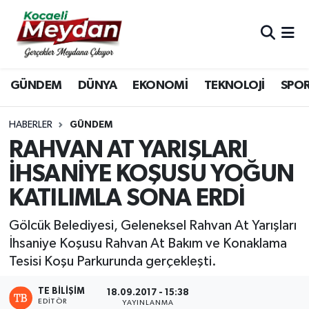
Nöbetçi Eczaneler
GÜNDEM
DÜNYA
EKONOMİ
TEKNOLOJİ
SPO
Hava Durumu
Trafik Durumu
HABERLER
GÜNDEM
RAHVAN AT YARIŞLARI
Süper Lig Puan Durumu ve Fikstür
İHSANİYE KOŞUSU YOĞUN
KATILIMLA SONA ERDİ
Tüm Manşetler
Gölcük Belediyesi, Geleneksel Rahvan At Yarışları
Son Dakika Haberleri
İhsaniye Koşusu Rahvan At Bakım ve Konaklama
Tesisi Koşu Parkurunda gerçekleşti.
Haber Arşivi
TE BILIŞIM
18.09.2017 - 15:38
EDITÖR
YAYINLANMA