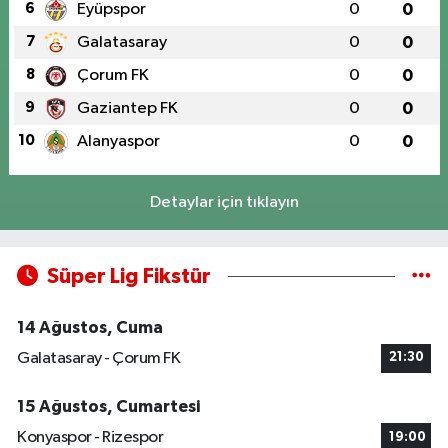
6
Eyüpspor
0
0
7
Galatasaray
0
0
8
Çorum FK
0
0
9
Gaziantep FK
0
0
10
Alanyaspor
0
0
Detaylar için tıklayın
Süper Lig Fikstür
14 Ağustos, Cuma
Galatasaray - Çorum FK
21:30
15 Ağustos, Cumartesi
Konyaspor - Rizespor
19:00