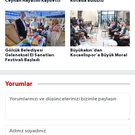
Ceyhan Hayatını Kaybetti
Rotada Buluştu
Gölcük Belediyesi
Büyükakın'dan
Geleneksel El Sanatları
Kocaelispor'a Büyük Moral
Festivali Başladı
Yorumlar