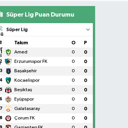
Süper Lig Puan Durumu
Süper Lig
#
Takım
O
P
1
Amed
0
0
2
Erzurumspor FK
0
0
3
Başakşehir
0
0
4
Kocaelispor
0
0
5
Beşiktaş
0
0
6
Eyüpspor
0
0
7
Galatasaray
0
0
8
Çorum FK
0
0
9
Gaziantep FK
0
0