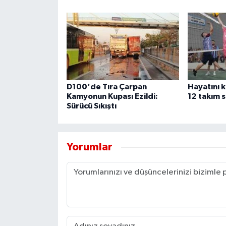
D100'de Tıra Çarpan
Hayatını 
Kamyonun Kupası Ezildi:
12 takım s
Sürücü Sıkıştı
Yorumlar