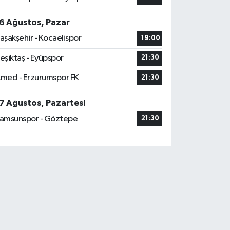
6 Ağustos, Pazar
aşakşehir - Kocaelispor
19:00
eşiktaş - Eyüpspor
21:30
med - Erzurumspor FK
21:30
7 Ağustos, Pazartesi
amsunspor - Göztepe
21:30