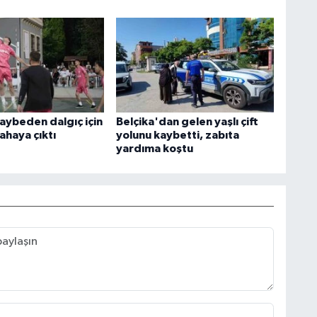
kaybeden dalgıç için
Belçika'dan gelen yaşlı çift
ahaya çıktı
yolunu kaybetti, zabıta
yardıma koştu