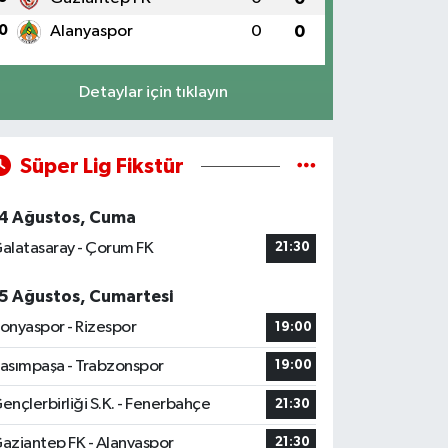
0
Alanyaspor
0
0
Detaylar için tıklayın
Süper Lig Fikstür
4 Ağustos, Cuma
alatasaray - Çorum FK
21:30
5 Ağustos, Cumartesi
onyaspor - Rizespor
19:00
asımpaşa - Trabzonspor
19:00
ençlerbirliği S.K. - Fenerbahçe
21:30
aziantep FK - Alanyaspor
21:30