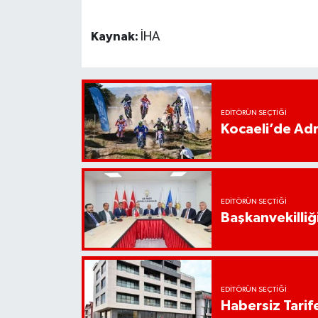
Kaynak:
İHA
EDITÖRÜN SEÇTIĞI
Kocaeli’de Adr
EDITÖRÜN SEÇTIĞI
Başkanvekilliği
EDITÖRÜN SEÇTIĞI
Habersiz Tarife