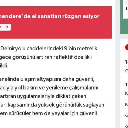
1
endere'de el sanatları rüzgarı esiyor
e
 Demiryolu caddelerindeki 9 bin metrelik
ece görüşünü artıran reflektif özellikli
1
ldi.
G
nelinde ulaşım altyapısını daha güvenli,
1
ıyla yol bakım ve yenileme çalışmalarını
K
i artıran uygulamalarıyla dikkat çeken
aları kapsamında yüksek görünürlük sağlayan
K
hem sürücüler hem de yayalar için güvenli
G
G