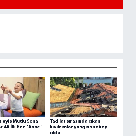
ekleyiş Mutlu Sona
Tadilat sırasında çıkan
r Ali İlk Kez 'Anne'
kıvılcımlar yangına sebep
oldu