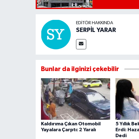
EDITÖR HAKKINDA
SERPİL YARAR
Bunlar da ilginizi çekebilir
Kaldırıma Çıkan Otomobil
5 Yıllık B
Yayalara Çarptı: 2 Yaralı
Erdi: Haza
Dedi