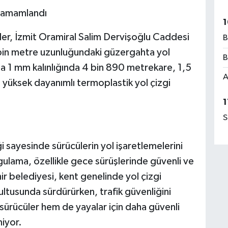
 tamamlandı
1
pler, İzmit Oramiral Salim Dervişoğlu Caddesi
B
bin metre uzunluğundaki güzergahta yol
B
rda 1 mm kalınlığında 4 bin 890 metrekare, 1,5
A
 yüksek dayanımlı termoplastik yol çizgi
1
S
i sayesinde sürücülerin yol işaretlemelerini
lama, özellikle gece sürüşlerinde güvenli ve
ir belediyesi, kent genelinde yol çizgi
ltusunda sürdürürken, trafik güvenliğini
sürücüler hem de yayalar için daha güvenli
niyor.