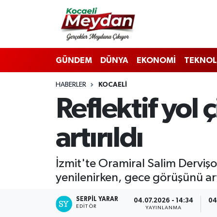
Nöbetçi Eczaneler
GÜNDEM
DÜNYA
EKONOMİ
TEKNOL
Hava Durumu
HABERLER
KOCAELI
Trafik Durumu
Reflektif yol 
Süper Lig Puan Durumu ve Fikstür
artırıldı
Tüm Manşetler
Son Dakika Haberleri
İzmit'te Oramiral Salim Dervişo
yenilenirken, gece görüşünü artı
Haber Arşivi
SERPİL YARAR
04.07.2026 - 14:34
04
EDITÖR
YAYINLANMA