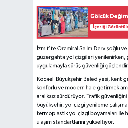
Gölcük Değirm
İçeriği Görüntül
İzmit'te Oramiral Salim Dervişoğlu ve
güzergahta yol çizgileri yenilenirken, g
uygulamayla sürüş güvenliği güçlendiri
Kocaeli Büyükşehir Belediyesi, kent ge
konforlu ve modern hale getirmek amac
aralıksız sürdürüyor. Trafik güvenliğin
büyükşehir, yol çizgi yenileme çalışm
termoplastik yol çizgi boyamaları ile 
ulaşım standartlarını yükseltiyor.