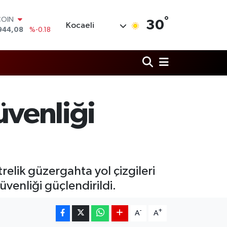
COIN
°
30
Kocaeli
944,08
%-0.18
LAR
7436
%0.18
RO
2510
%0.32
RLİN
4811
%0.38
M ALTIN
güvenliği
0.55
%0.03
T100
779
%-14
elik güzergahta yol çizgileri
üvenliği güçlendirildi.
-
+
A
A