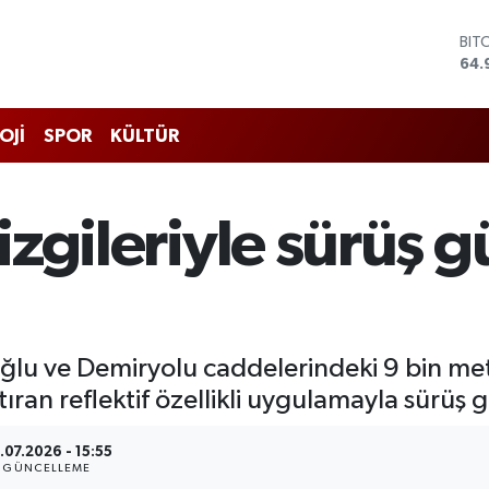
BIT
64.
DO
47,
EU
OJİ
SPOR
KÜLTÜR
55,
STE
64,
GRA
çizgileriyle sürüş 
666
BİS
13.
ğlu ve Demiryolu caddelerindeki 9 bin metr
ran reflektif özellikli uygulamayla sürüş g
.07.2026 - 15:55
GÜNCELLEME