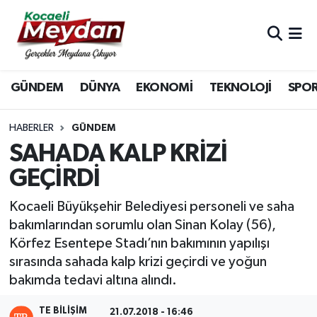
Nöbetçi Eczaneler
GÜNDEM
DÜNYA
EKONOMİ
TEKNOLOJİ
SPO
Hava Durumu
Trafik Durumu
HABERLER
GÜNDEM
SAHADA KALP KRİZİ
Süper Lig Puan Durumu ve Fikstür
GEÇİRDİ
Tüm Manşetler
Kocaeli Büyükşehir Belediyesi personeli ve saha
bakımlarından sorumlu olan Sinan Kolay (56),
Son Dakika Haberleri
Körfez Esentepe Stadı’nın bakımının yapılışı
sırasında sahada kalp krizi geçirdi ve yoğun
Haber Arşivi
bakımda tedavi altına alındı.
TE BILIŞIM
21.07.2018 - 16:46