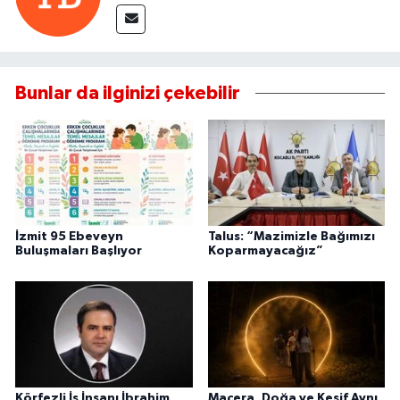
Bunlar da ilginizi çekebilir
İzmit 95 Ebeveyn
Talus: “Mazimizle Bağımızı
Buluşmaları Başlıyor
Koparmayacağız”
Körfezli İş İnsanı İbrahim
Macera, Doğa ve Keşif Aynı