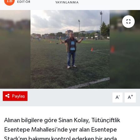
EDITÖR
YAYINLANMA
Paylaş
-
+
A
A
Alınan bilgilere göre Sinan Kolay, Tütünçiftlik
Esentepe Mahallesi’nde yer alan Esentepe
Stadı’nın bakımını kontrol ederken bir anda