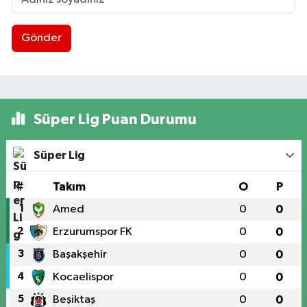
Gönder
Süper Lig Puan Durumu
Süper Lig
#
Takım
O
P
1
Amed
0
0
2
Erzurumspor FK
0
0
3
Başakşehir
0
0
4
Kocaelispor
0
0
5
Beşiktaş
0
0