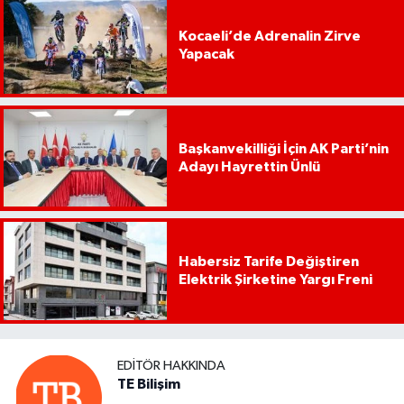
Kocaeli’de Adrenalin Zirve
Yapacak
Başkanvekilliği İçin AK Parti’nin
Adayı Hayrettin Ünlü
Habersiz Tarife Değiştiren
Elektrik Şirketine Yargı Freni
EDITÖR HAKKINDA
TE Bilişim