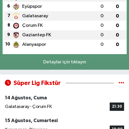
6
Eyüpspor
0
0
7
Galatasaray
0
0
8
Çorum FK
0
0
9
Gaziantep FK
0
0
10
Alanyaspor
0
0
Detaylar için tıklayın
Süper Lig Fikstür
14 Ağustos, Cuma
Galatasaray - Çorum FK
21:30
15 Ağustos, Cumartesi