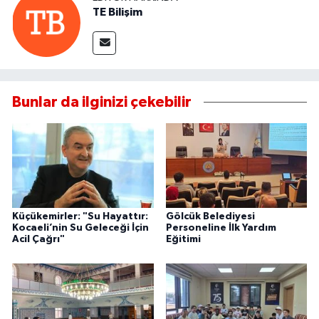
TE Bilişim
Bunlar da ilginizi çekebilir
Küçükemirler: "Su Hayattır:
Gölcük Belediyesi
Kocaeli’nin Su Geleceği İçin
Personeline İlk Yardım
Acil Çağrı"
Eğitimi