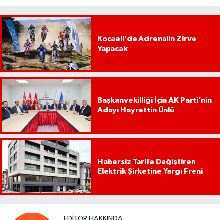
Kocaeli’de Adrenalin Zirve
Yapacak
Başkanvekilliği İçin AK Parti’nin
Adayı Hayrettin Ünlü
Habersiz Tarife Değiştiren
Elektrik Şirketine Yargı Freni
EDITÖR HAKKINDA