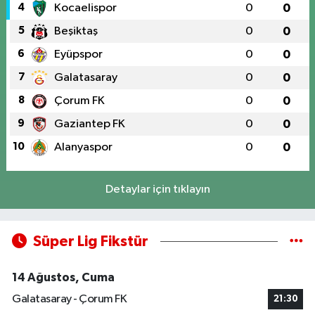
4
Kocaelispor
0
0
5
Beşiktaş
0
0
6
Eyüpspor
0
0
7
Galatasaray
0
0
8
Çorum FK
0
0
9
Gaziantep FK
0
0
10
Alanyaspor
0
0
Detaylar için tıklayın
Süper Lig Fikstür
14 Ağustos, Cuma
Galatasaray - Çorum FK
21:30