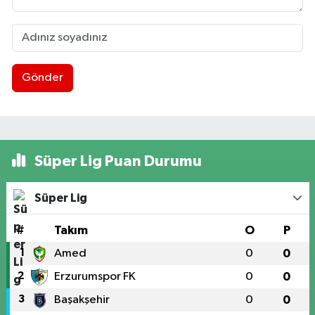
Gönder
Süper Lig Puan Durumu
Süper Lig
#
Takım
O
P
1
Amed
0
0
2
Erzurumspor FK
0
0
3
Başakşehir
0
0