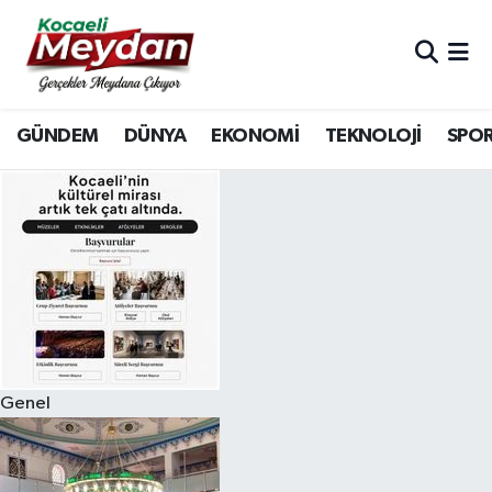
Nöbetçi Eczaneler
GÜNDEM
DÜNYA
EKONOMİ
TEKNOLOJİ
SPO
Hava Durumu
Trafik Durumu
Süper Lig Puan Durumu ve Fikstür
Tüm Manşetler
Son Dakika Haberleri
Genel
Haber Arşivi