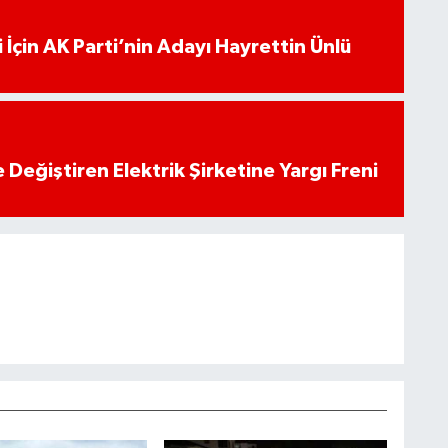
 İçin AK Parti’nin Adayı Hayrettin Ünlü
 Değiştiren Elektrik Şirketine Yargı Freni