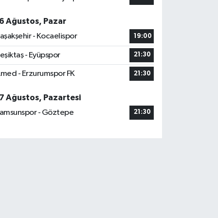
6 Ağustos, Pazar
aşakşehir - Kocaelispor
19:00
eşiktaş - Eyüpspor
21:30
med - Erzurumspor FK
21:30
7 Ağustos, Pazartesi
amsunspor - Göztepe
21:30