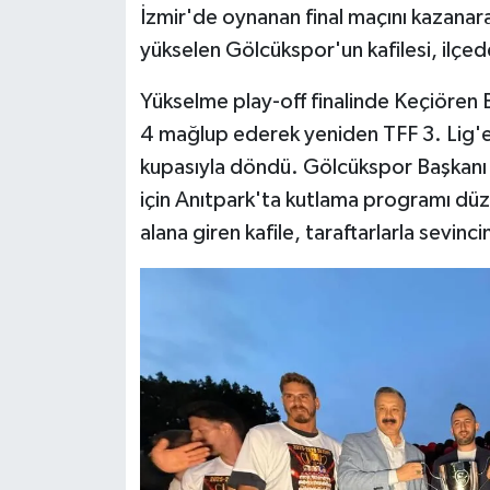
İzmir'de oynanan final maçını kazanar
yükselen Gölcükspor'un kafilesi, ilçed
Yükselme play-off finalinde Keçiören 
4 mağlup ederek yeniden TFF 3. Lig'
kupasıyla döndü. Gölcükspor Başkanı 
için Anıtpark'ta kutlama programı düze
alana giren kafile, taraftarlarla sevinci