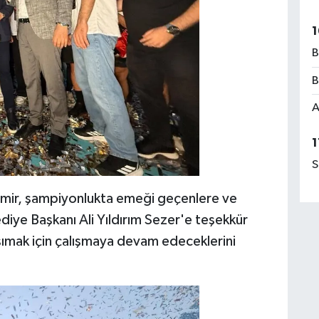
1
B
B
A
1
S
mir, şampiyonlukta emeği geçenlere ve
iye Başkanı Ali Yıldırım Sezer'e teşekkür
şımak için çalışmaya devam edeceklerini