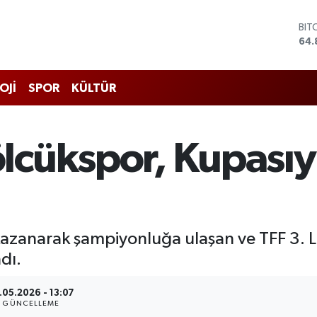
DO
47,
EU
55,
STE
OJİ
SPOR
KÜLTÜR
64,
GRA
666
BİS
cükspor, Kupasıy
13.
BIT
64.
kazanarak şampiyonluğa ulaşan ve TFF 3. 
ndı.
.05.2026 - 13:07
GÜNCELLEME