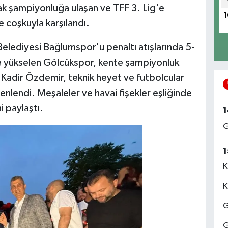
ak şampiyonluğa ulaşan ve TFF 3. Lig'e
1
e coşkuyla karşılandı.
Belediyesi Bağlumspor'u penaltı atışlarında 5-
e yükselen Gölcükspor, kente şampiyonluk
Kadir Özdemir, teknik heyet ve futbolcular
nlendi. Meşaleler ve havai fişekler eşliğinde
ni paylaştı.
1
G
1
K
K
G
G