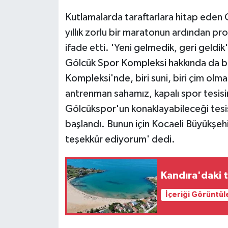
Kutlamalarda taraftarlara hitap eden G
yıllık zorlu bir maratonun ardından pr
ifade etti. 'Yeni gelmedik, geri geldi
Gölcük Spor Kompleksi hakkında da bil
Kompleksi'nde, biri suni, biri çim olm
antrenman sahamız, kapalı spor tesis
Gölcükspor'un konaklayabileceği tesisi
başlandı. Bunun için Kocaeli Büyükşeh
teşekkür ediyorum' dedi.
Kandıra'daki 
İçeriği Görüntül