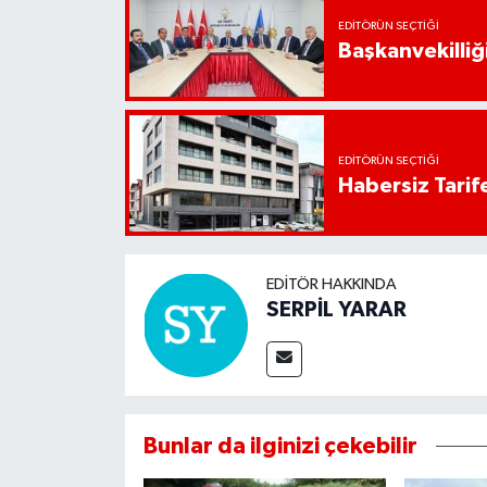
EDITÖRÜN SEÇTIĞI
Başkanvekilliği
EDITÖRÜN SEÇTIĞI
Habersiz Tarife
EDITÖR HAKKINDA
SERPİL YARAR
Bunlar da ilginizi çekebilir