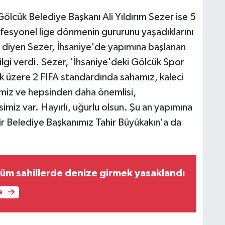
ölcük Belediye Başkanı Ali Yıldırım Sezer ise 5
ofesyonel lige dönmenin gururunu yaşadıklarını
k' diyen Sezer, İhsaniye'de yapımına başlanan
gi verdi. Sezer, 'İhsaniye'deki Gölcük Spor
ak üzere 2 FIFA standardında sahamız, kaleci
imiz ve hepsinden daha önemlisi,
miz var. Hayırlı, uğurlu olsun. Şu an yapımına
ir Belediye Başkanımız Tahir Büyükakın'a da
tüm sahillerde denize girmek yasaklandı
e