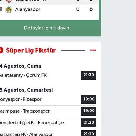
0
Alanyaspor
0
0
Detaylar için tıklayın
Süper Lig Fikstür
4 Ağustos, Cuma
alatasaray - Çorum FK
21:30
5 Ağustos, Cumartesi
onyaspor - Rizespor
19:00
asımpaşa - Trabzonspor
19:00
ençlerbirliği S.K. - Fenerbahçe
21:30
aziantep FK - Alanyaspor
21:30