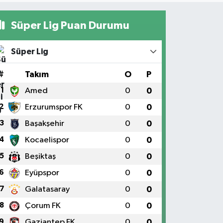
Süper Lig Puan Durumu
Süper Lig
#
Takım
O
P
1
Amed
0
0
2
Erzurumspor FK
0
0
3
Başakşehir
0
0
4
Kocaelispor
0
0
5
Beşiktaş
0
0
6
Eyüpspor
0
0
7
Galatasaray
0
0
8
Çorum FK
0
0
9
Gaziantep FK
0
0