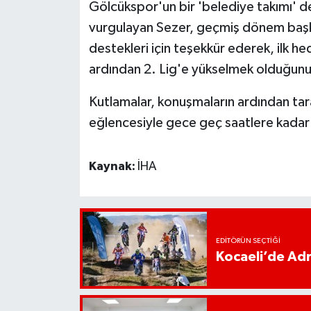
Gölcükspor'un bir 'belediye takımı' de
vurgulayan Sezer, geçmiş dönem başka
destekleri için teşekkür ederek, ilk he
ardından 2. Lig'e yükselmek olduğunu 
Kutlamalar, konuşmaların ardından tara
eğlencesiyle gece geç saatlere kadar
Kaynak:
İHA
EDITÖRÜN SEÇTIĞI
Kocaeli’de Adr