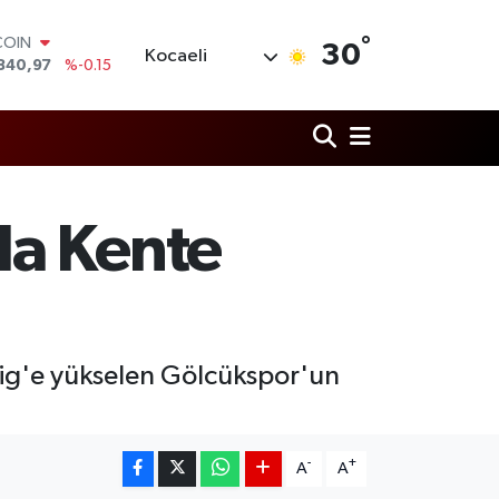
°
LAR
30
Kocaeli
7436
%0.18
RO
2510
%0.32
RLİN
4811
%0.38
M ALTIN
0.55
%0
T100
la Kente
779
%-14
COIN
840,97
%-0.15
Lig'e yükselen Gölcükspor'un
-
+
A
A