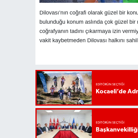
Dilovası’nın coğrafi olarak güzel bir ko
bulunduğu konum aslında çok güzel bir n
coğrafyanın tadını çıkarmaya izin vermiy
vakit kaybetmeden Dilovası halkını sahille
EDITÖRÜN SEÇTIĞI
Kocaeli’de Adr
EDITÖRÜN SEÇTIĞI
Başkanvekilliği