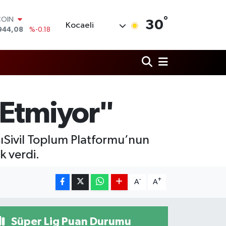
°
LAR
30
Kocaeli
7436
%0.18
RO
2510
%0.32
RLİN
4811
%0.38
M ALTIN
0.55
%0.03
T100
 Etmiyor"
779
%-14
COIN
944,08
%-0.18
sıSivil Toplum Platformu’nun
k verdi.
-
+
A
A
Süper Lig Puan Durumu