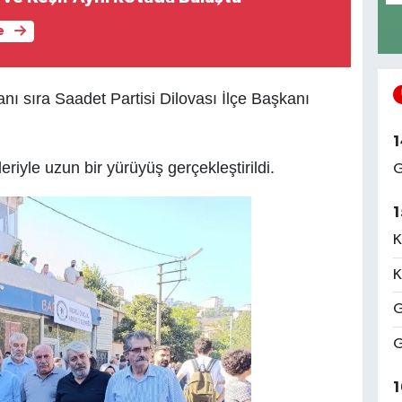
e
anı sıra Saadet Partisi Dilovası İlçe Başkanı
1
riyle uzun bir yürüyüş gerçekleştirildi.
G
1
K
K
G
G
1