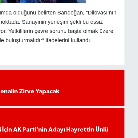
numda olduğunu belirten Sarıdoğan, “Dilovası’nın
oktada. Sanayinin yerleşim şekli bu eşsiz
or. Yetkililerin çevre sorunu başta olmak üzere
 buluşturmalıdır” ifadelerini kullandı.
enalin Zirve Yapacak
 İçin AK Parti’nin Adayı Hayrettin Ünlü