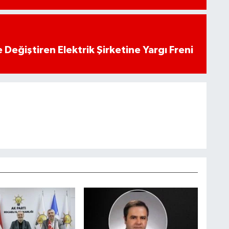
 Değiştiren Elektrik Şirketine Yargı Freni