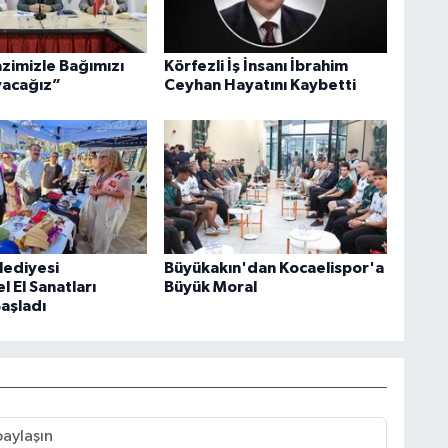
azimizle Bağımızı
Körfezli İş İnsanı İbrahim
acağız”
Ceyhan Hayatını Kaybetti
lediyesi
Büyükakın'dan Kocaelispor'a
 El Sanatları
Büyük Moral
Başladı