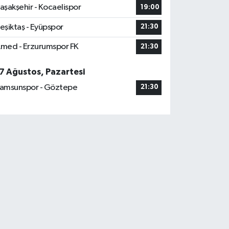
aşakşehir - Kocaelispor
19:00
eşiktaş - Eyüpspor
21:30
med - Erzurumspor FK
21:30
7 Ağustos, Pazartesi
amsunspor - Göztepe
21:30