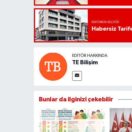
EDITÖRÜN SEÇTIĞI
Habersiz Tarife
EDITÖR HAKKINDA
TE Bilişim
Bunlar da ilginizi çekebilir