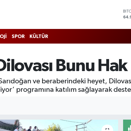
DO
47,
EU
55,
STE
OJİ
SPOR
KÜLTÜR
64,
GRA
666
BİS
Dilovası Bunu Hak
13.
BIT
64.
p Sarıdoğan ve beraberindeki heyet, Dilova
stiyor’ programına katılım sağlayarak deste