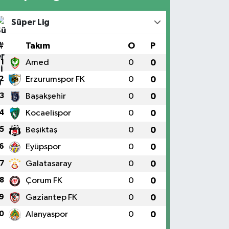
Süper Lig
#
Takım
O
P
1
Amed
0
0
2
Erzurumspor FK
0
0
3
Başakşehir
0
0
4
Kocaelispor
0
0
5
Beşiktaş
0
0
6
Eyüpspor
0
0
7
Galatasaray
0
0
8
Çorum FK
0
0
9
Gaziantep FK
0
0
0
Alanyaspor
0
0