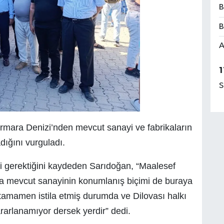
B
B
A
1
S
rmara Denizi’nden mevcut sanayi ve fabrikaların
ığını vurguladı.
si gerektiğini kaydeden Sarıdoğan, “Maalesef
da mevcut sanayinin konumlanış biçimi de buraya
i tamamen istila etmiş durumda ve Dilovası halkı
ararlanamıyor dersek yerdir” dedi.