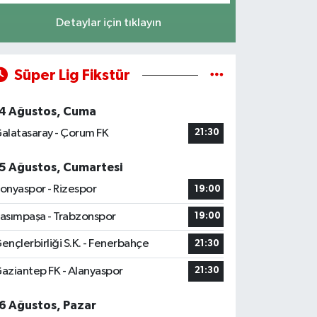
Detaylar için tıklayın
Süper Lig Fikstür
4 Ağustos, Cuma
alatasaray - Çorum FK
21:30
5 Ağustos, Cumartesi
onyaspor - Rizespor
19:00
asımpaşa - Trabzonspor
19:00
ençlerbirliği S.K. - Fenerbahçe
21:30
aziantep FK - Alanyaspor
21:30
6 Ağustos, Pazar