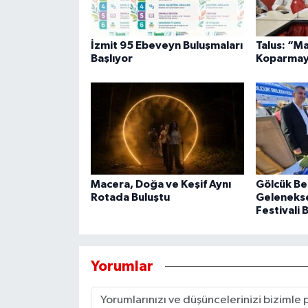
İzmit 95 Ebeveyn Buluşmaları
Talus: “M
Başlıyor
Koparmay
Macera, Doğa ve Keşif Aynı
Gölcük Be
Rotada Buluştu
Geleneksel
Festivali 
Yorumlar