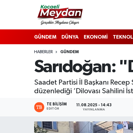
Nöbetçi Eczaneler
GÜNDEM
DÜNYA
EKONOMİ
TEKNOL
Hava Durumu
HABERLER
GÜNDEM
Trafik Durumu
Sarıdoğan: "
Süper Lig Puan Durumu ve Fikstür
Saadet Partisi İl Başkanı Rece
Tüm Manşetler
düzenlediği ‘Dilovası Sahilini İ
Son Dakika Haberleri
TE BILIŞIM
11.08.2025 - 14:43
EDITÖR
YAYINLANMA
Haber Arşivi