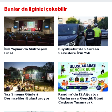
Bunlar da ilginizi çekebilir
İlim Yayma’da Muhteşem
Büyükşehir’den Korsan
Final
Servislere İzin Yok
Yaz Sinema Günleri
Kandıra’da 12 Ağustos
Derincelileri Buluşturuyor
Uluslararası Gençlik Günü
Coşkusu Yaşanacak