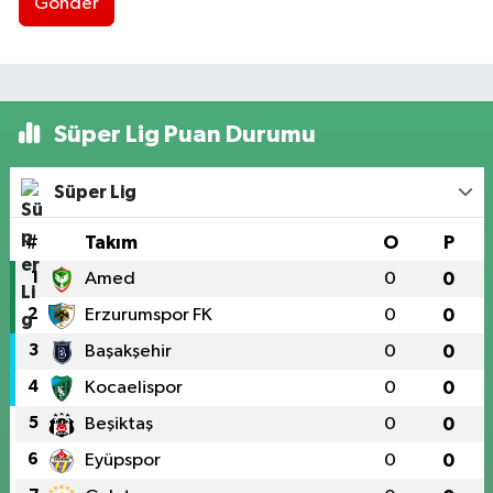
Gönder
Süper Lig Puan Durumu
Süper Lig
#
Takım
O
P
1
Amed
0
0
2
Erzurumspor FK
0
0
3
Başakşehir
0
0
4
Kocaelispor
0
0
5
Beşiktaş
0
0
6
Eyüpspor
0
0