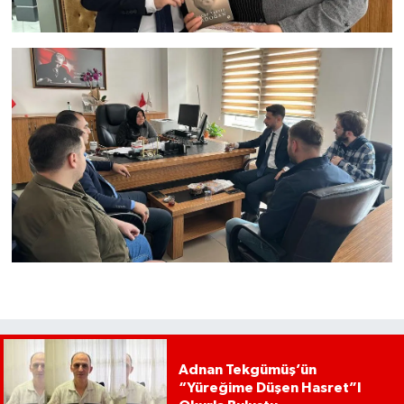
Adnan Tekgümüş’ün
“Yüreğime Düşen Hasret”I