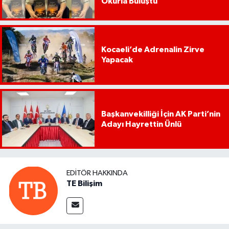
Okurla Buluştu
Kocaeli’de Adrenalin Zirve
Yapacak
Başkanvekilliği İçin AK Parti’nin
Adayı Hayrettin Ünlü
EDITÖR HAKKINDA
TE Bilişim