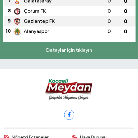
7
Galatasaray
0
0
8
Çorum FK
0
0
9
Gaziantep FK
0
0
10
Alanyaspor
0
0
Detaylar için tıklayın
Nöbetçi Eczaneler
Hava Durumu