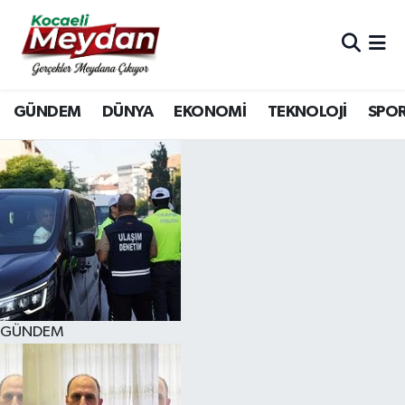
Nöbetçi Eczaneler
GÜNDEM
DÜNYA
EKONOMİ
TEKNOLOJİ
SPO
Hava Durumu
Trafik Durumu
Süper Lig Puan Durumu ve Fikstür
Tüm Manşetler
Son Dakika Haberleri
GÜNDEM
Haber Arşivi